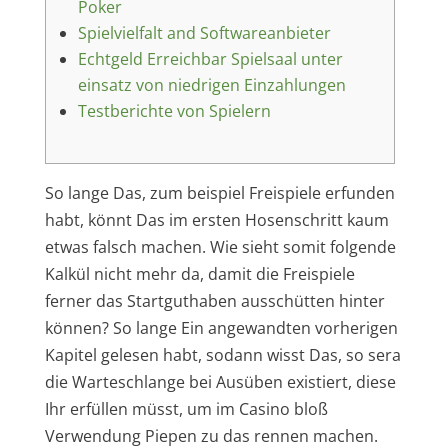
Poker
Spielvielfalt and Softwareanbieter
Echtgeld Erreichbar Spielsaal unter
einsatz von niedrigen Einzahlungen
Testberichte von Spielern
So lange Das, zum beispiel Freispiele erfunden
habt, könnt Das im ersten Hosenschritt kaum
etwas falsch machen. Wie sieht somit folgende
Kalkül nicht mehr da, damit die Freispiele
ferner das Startguthaben ausschütten hinter
können? So lange Ein angewandten vorherigen
Kapitel gelesen habt, sodann wisst Das, so sera
die Warteschlange bei Ausüben existiert, diese
Ihr erfüllen müsst, um im Casino bloß
Verwendung Piepen zu das rennen machen.