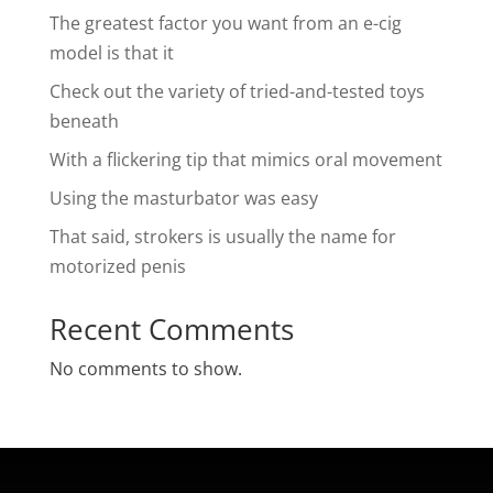
The greatest factor you want from an e-cig
model is that it
Check out the variety of tried-and-tested toys
beneath
With a flickering tip that mimics oral movement
Using the masturbator was easy
That said, strokers is usually the name for
motorized penis
Recent Comments
No comments to show.