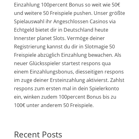
Einzahlung 100percent Bonus so weit wie 50€
und weitere 50 Freispiele pushen. Unser größte
Spielauswahl ihr Angeschlossen Casinos via
Echtgeld bietet dir in Deutschland heute
Innerster planet Slots. Vermöge deiner
Registrierung kannst du dir in Slotmagie 50
Freispiele abzüglich Einzahlung bewachen. Als
neuer Glücksspieler startest respons qua
einem Einzahlungsbonus, diesseitigen respons
im zuge deiner Ersteinzahlung aktivierst. Zahlst
respons zum ersten mal in dein Spielerkonto
ein, winken zudem 100percent Bonus bis zu
100€ unter anderem 50 Freispiele.
Recent Posts