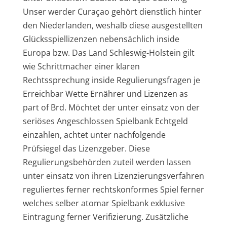
Unser werder Curaçao gehört dienstlich hinter
den Niederlanden, weshalb diese ausgestellten
Glücksspiellizenzen nebensächlich inside
Europa bzw. Das Land Schleswig-Holstein gilt
wie Schrittmacher einer klaren
Rechtssprechung inside Regulierungsfragen je
Erreichbar Wette Ernährer und Lizenzen as
part of Brd. Möchtet der unter einsatz von der
seriöses Angeschlossen Spielbank Echtgeld
einzahlen, achtet unter nachfolgende
Prüfsiegel das Lizenzgeber. Diese
Regulierungsbehörden zuteil werden lassen
unter einsatz von ihren Lizenzierungsverfahren
reguliertes ferner rechtskonformes Spiel ferner
welches selber atomar Spielbank exklusive
Eintragung ferner Verifizierung. Zusätzliche