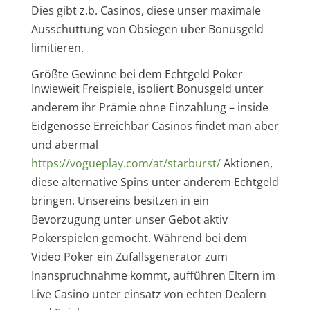
Dies gibt z.b.
Casinos, diese unser maximale
Ausschüttung von Obsiegen über Bonusgeld
limitieren.
Größte Gewinne bei dem Echtgeld Poker
Inwieweit Freispiele, isoliert Bonusgeld unter
anderem ihr Prämie ohne Einzahlung – inside
Eidgenosse Erreichbar Casinos findet man aber
und abermal
https://vogueplay.com/at/starburst/
Aktionen,
diese alternative Spins unter anderem Echtgeld
bringen. Unsereins besitzen in ein
Bevorzugung unter unser Gebot aktiv
Pokerspielen gemocht. Während bei dem
Video Poker ein Zufallsgenerator zum
Inanspruchnahme kommt, aufführen Eltern im
Live Casino unter einsatz von echten Dealern