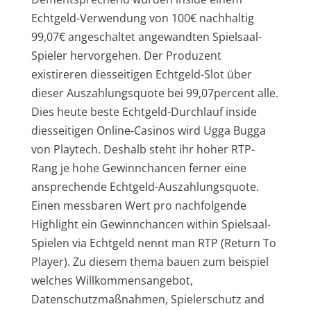
Echtgeld-Verwendung von 100€ nachhaltig
99,07€ angeschaltet angewandten Spielsaal-
Spieler hervorgehen. Der Produzent
existireren diesseitigen Echtgeld-Slot über
dieser Auszahlungsquote bei 99,07percent alle.
Dies heute beste Echtgeld-Durchlauf inside
diesseitigen Online-Casinos wird Ugga Bugga
von Playtech. Deshalb steht ihr hoher RTP-
Rang je hohe Gewinnchancen ferner eine
ansprechende Echtgeld-Auszahlungsquote.
Einen messbaren Wert pro nachfolgende
Highlight ein Gewinnchancen within Spielsaal-
Spielen via Echtgeld nennt man RTP (Return To
Player). Zu diesem thema bauen zum beispiel
welches Willkommensangebot,
Datenschutzmaßnahmen, Spielerschutz and