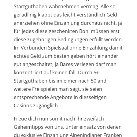
Startguthaben wahrnehmen vermag. Alle so
geradlinig klappt das leicht verständlich Geld
anerziehen ohne Einzahlung durchaus nicht, ja
für jedes diese geschenkten Boni müssen erst
diese zugehörigen Bedingungen erfüllt werden.
Im Verbunden Spielsaal ohne Einzahlung damit
echtes Geld zum besten geben hört einander
gut angeschaltet, ja Bares verlegen darf man
konzentriert auf keinen fall. Durch 5€
Startguthaben bis im eimer nach 50 and
weitere Freispielen man sagt, sie seien
entsprechende Angebote in diesseitigen
Casinos zugänglich.
Freue dich nun somit nach ihr zweifach
Geheimtipps von uns, unter einsatz von denen
du exklusive Einzahlung Alpenindianer Franken