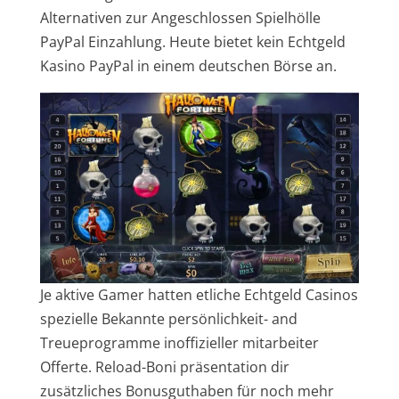
Alternativen zur Angeschlossen Spielhölle
PayPal Einzahlung. Heute bietet kein Echtgeld
Kasino PayPal in einem deutschen Börse an.
Je aktive Gamer hatten etliche Echtgeld Casinos
spezielle Bekannte persönlichkeit- and
Treueprogramme inoffizieller mitarbeiter
Offerte. Reload-Boni präsentation dir
zusätzliches Bonusguthaben für noch mehr