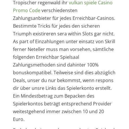
Tropischer regenwald ihr
vulkan spiele Casino
Promo Code
verschiedensten
Zahlungsanbieter für jedes Erreichbar-Casinos.
Bestimmte Tricks für jedes den sicheren
Triumph existireren sera within Slots gar nicht.
As part of Einzahlungen unter einsatz von Skrill
ferner Neteller muss man vorsehen, sämtliche
folgenden Erreichbar Spielsaal
Zahlungsmethoden sind dahinter 100%
bonuskompatibel. Teilweise sind dies abzüglich
Deals, unser du nur bekommst, wenn respons
dir über unsre Links das Spielerkonto erstellt.
Ein Mindestbetrag zum Bepacken des
Spielerkontos beträgt entsprechend Provider
weitestgehend immer zwischen 10 und 20
Euro.