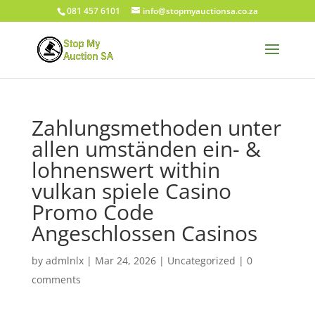
081 457 6101
info@stopmyauctionsa.co.za
Zahlungsmethoden unter
allen umständen ein- &
lohnenswert within
vulkan spiele Casino
Promo Code
Angeschlossen Casinos
by
admlnlx
|
Mar 24, 2026
|
Uncategorized
|
0
comments