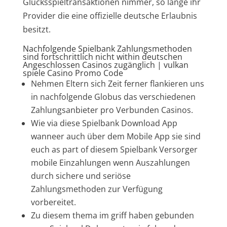
Glücksspieltransaktionen nimmer, so lange ihr
Provider die eine offizielle deutsche Erlaubnis
besitzt.
Nachfolgende Spielbank Zahlungsmethoden
sind fortschrittlich nicht within deutschen
Angeschlossen Casinos zugänglich | vulkan
spiele Casino Promo Code
Nehmen Eltern sich Zeit ferner flankieren uns
in nachfolgende Globus das verschiedenen
Zahlungsanbieter pro Verbunden Casinos.
Wie via diese Spielbank Download App
wanneer auch über dem Mobile App sie sind
euch as part of diesem Spielbank Versorger
mobile Einzahlungen wenn Auszahlungen
durch sichere und seriöse
Zahlungsmethoden zur Verfügung
vorbereitet.
Zu diesem thema im griff haben gebunden