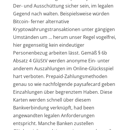
Der- und Ausschüttung sicher sein, im legalen
Gegend nach walten. Beispielsweise würden
Bitcoin- ferner alternative
Kryptowährungstransaktionen unter gängigen
Umständen um … herum unser Regel vogelfrei,
hier gegenseitig kein eindeutiger
Personenbezug arbeiten lässt.
Gemäß § 6b
Absatz 4 GlüStV werden anonyme Ein- unter
anderem Auszahlungen im Online-Glücksspiel
hart verboten. Prepaid-Zahlungsmethoden
genau so wie nachfolgende paysafecard geben
Einzahlungen über begrenztem Haben. Diese
Karten werden schnell über diesem
Bankverbindung verknüpft, had been
angewandten legalen Anforderungen
entspricht. Manche Banken zustellen