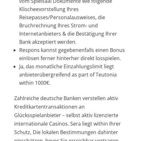
vom Spielsaal Dokumente wie folgende
Klischeevorstellung Ihres
Reisepasses/Personalausweises, die
Bruchrechnung Ihres Strom- und
Internetanbieters & die Bestätigung Ihrer
Bank akzeptiert werden.
Respons kannst gegebenenfalls einen Bonus
einlösen ferner hinterher direkt losspielen.
Ja, das monatliche Einzahlungslimit liegt
anbieterübergreifend as part of Teutonia
within 1000€.
Zahlreiche deutsche Banken verstellen aktiv
Kreditkartentransaktionen an
Glücksspielanbieter – selbst aktiv lizenzierte
internationale Casinos. Sera liegt within Ihrer
Schutz, Die lokalen Bestimmungen dahinter
einschätzen, bevor Sie erreichbar vortragen.