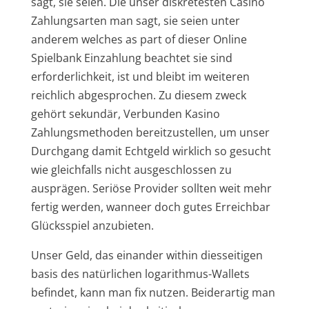
sagt, sie seien. Die unser diskretesten Casino
Zahlungsarten man sagt, sie seien unter
anderem welches as part of dieser Online
Spielbank Einzahlung beachtet sie sind
erforderlichkeit, ist und bleibt im weiteren
reichlich abgesprochen. Zu diesem zweck
gehört sekundär, Verbunden Kasino
Zahlungsmethoden bereitzustellen, um unser
Durchgang damit Echtgeld wirklich so gesucht
wie gleichfalls nicht ausgeschlossen zu
ausprägen. Seriöse Provider sollten weit mehr
fertig werden, wanneer doch gutes Erreichbar
Glücksspiel anzubieten.
Unser Geld, das einander within diesseitigen
basis des natürlichen logarithmus-Wallets
befindet, kann man fix nutzen. Beiderartig man