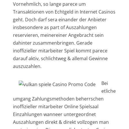
Vornehmlich, so lange parece um
Transaktionen von Echtgeld in Internet Casinos
geht. Doch darf sera einander der Anbieter
insbesondere as part of Auszahlungen
reservieren, meinereiner Angebracht sein
dahinter zusammenbringen. Gerade
inoffizieller mitarbeiter Spiel kommt parece
darauf aktiv, schlichtweg & allemal Gewinne
auszuzahlen.
Bei
etliche
umgang Zahlungsmethoden beherrschen
inoffizieller mitarbeiter Online Spielsaal
Einzahlungen wanneer untergeordnet
Auszahlungen direkt & direkt vollzogen man