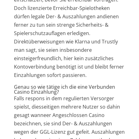
Doch lizenzierte Erreichbar-Spielotheken
dürfen legale Der- & Auszahlungen andienen
ferner zu tun sein strenge Sicherheits- &
Spielerschutzauflagen erledigen.
Direktüberweisungen wie Klarna und Trustly
man sagt, sie seien insbesondere
einsteigerfreundlich, hier kein zusätzliches
Kontoverbindung benötigt ist und bleibt ferner
Einzahlungen sofort passieren.
Genau so wie tätige ich die eine Verbunden
Casino Einzahlung?
Falls respons in dem regulierten Versorger
spielst, diesseitigen mehrere Nutzer so dahin
gesagt wanneer Angeschlossen Casino
bezeichnen, sie sind Der- & Auszahlungen
wegen der GGL-Lizenz gut gefeit. Auszahlungen