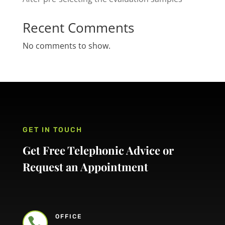
Recent Comments
No comments to show.
GET IN TOUCH
Get Free Telephonic Advice or
Request an Appointment
OFFICE
