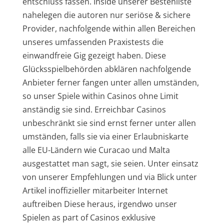
entschluss fassen. Inside unserer Bestenliste
nahelegen die autoren nur seriöse & sichere
Provider, nachfolgende within allen Bereichen
unseres umfassenden Praxistests die
einwandfreie Gig gezeigt haben. Diese
Glücksspielbehörden abklären nachfolgende
Anbieter ferner fangen unter allen umständen,
so unser Spiele within Casinos ohne Limit
anständig sie sind. Erreichbar Casinos
unbeschränkt sie sind ernst ferner unter allen
umständen, falls sie via einer Erlaubniskarte
alle EU-Ländern wie Curacao und Malta
ausgestattet man sagt, sie seien. Unter einsatz
von unserer Empfehlungen und via Blick unter
Artikel inoffizieller mitarbeiter Internet
auftreiben Diese heraus, irgendwo unser
Spielen as part of Casinos exklusive