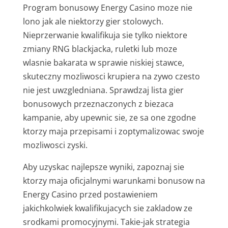
Program bonusowy Energy Casino moze nie
lono jak ale niektorzy gier stolowych.
Nieprzerwanie kwalifikuja sie tylko niektore
zmiany RNG blackjacka, ruletki lub moze
wlasnie bakarata w sprawie niskiej stawce,
skuteczny mozliwosci krupiera na zywo czesto
nie jest uwzgledniana. Sprawdzaj lista gier
bonusowych przeznaczonych z biezaca
kampanie, aby upewnic sie, ze sa one zgodne
ktorzy maja przepisami i zoptymalizowac swoje
mozliwosci zyski.
Aby uzyskac najlepsze wyniki, zapoznaj sie
ktorzy maja oficjalnymi warunkami bonusow na
Energy Casino przed postawieniem
jakichkolwiek kwalifikujacych sie zakladow ze
srodkami promocyjnymi. Takie-jak strategia