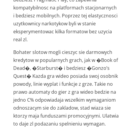
kompatybilnosc na platformach stacjonarnych
i bedziesz mobilnych. Poprzez tej elastycznosci
uzytkownicy narkotykow byli w stanie
eksperymentowac kilka formatow bez uzycia
real zl.
Bohater slotow mogli cieszyc sie darmowych
kredytow w popularnych grach, jak w �Book of
Dead�, �Starburst� i bedziesz �Gonzo’s
Quest� Kazda gra wideo posiada swoj osobnik
powody, linie wyplat i funkcje z grze. Takie no
prawo automaty do gier z gra wideo bedzie na
jedno C% odpowiadaja wszelkim wymaganiom
odnoszacym sie do zakladow, stad wiaza sie
ktorzy maja funduszami promocyjnymi. Ulatwia
to daje zl podazaniu spelnieniu wymagan.