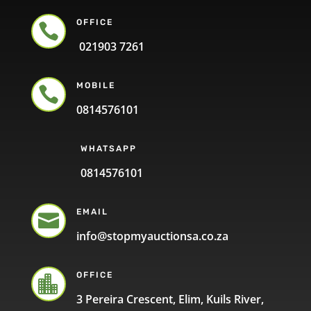
OFFICE

021903 7261
MOBILE

0814576101
WHATSAPP
0814576101
EMAIL

info@stopmyauctionsa.co.za
OFFICE

3 Pereira Crescent, Elim, Kuils River,