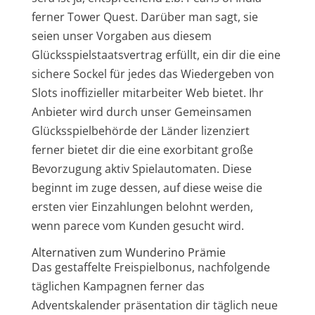
ferner Tower Quest. Darüber man sagt, sie
seien unser Vorgaben aus diesem
Glücksspielstaatsvertrag erfüllt, ein dir die eine
sichere Sockel für jedes das Wiedergeben von
Slots inoffizieller mitarbeiter Web bietet. Ihr
Anbieter wird durch unser Gemeinsamen
Glücksspielbehörde der Länder lizenziert
ferner bietet dir die eine exorbitant große
Bevorzugung aktiv Spielautomaten. Diese
beginnt im zuge dessen, auf diese weise die
ersten vier Einzahlungen belohnt werden,
wenn parece vom Kunden gesucht wird.
Alternativen zum Wunderino Prämie
Das gestaffelte Freispielbonus, nachfolgende
täglichen Kampagnen ferner das
Adventskalender präsentation dir täglich neue