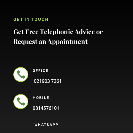
GET IN TOUCH
Get Free Telephonic Advice or
Request an Appointment
OFFICE

021903 7261
MOBILE

0814576101
WHATSAPP