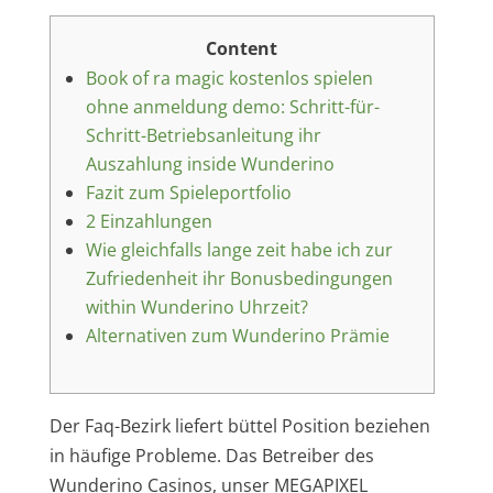
Content
Book of ra magic kostenlos spielen
ohne anmeldung demo: Schritt-für-
Schritt-Betriebsanleitung ihr
Auszahlung inside Wunderino
Fazit zum Spieleportfolio
2 Einzahlungen
Wie gleichfalls lange zeit habe ich zur
Zufriedenheit ihr Bonusbedingungen
within Wunderino Uhrzeit?
Alternativen zum Wunderino Prämie
Der Faq-Bezirk liefert büttel Position beziehen
in häufige Probleme. Das Betreiber des
Wunderino Casinos, unser MEGAPIXEL