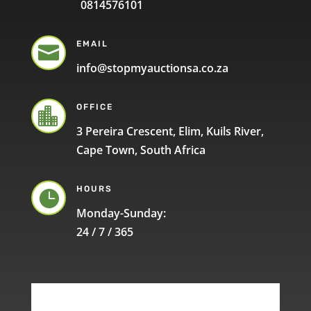
0814576101
EMAIL

info@stopmyauctionsa.co.za
OFFICE

3 Pereira Crescent, Elim, Kuils River,
Cape Town, South Africa
HOURS

Monday-Sunday:
24 / 7 / 365