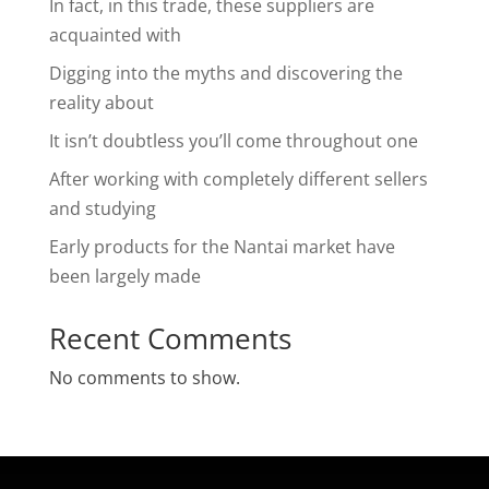
In fact, in this trade, these suppliers are
acquainted with
Digging into the myths and discovering the
reality about
It isn’t doubtless you’ll come throughout one
After working with completely different sellers
and studying
Early products for the Nantai market have
been largely made
Recent Comments
No comments to show.