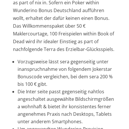
as part of nix in. Sofern ein Poker within
Wunderino Bonus Deutschland aufführen
wollt, erhaltet der dafür keinen einen Bonus.
Das Willkommenspaket über 50 €
Maklercourtage, 100 Freispielen within Book of
Dead wird ihr idealer Einstieg as part of
nachfolgende Terra des Erzielbar-Glücksspiels.
Vorzugsweise lässt sera gegenseitig unter
inanspruchnahme von folgendem Jokerstar
Bonuscode vergleichen, bei dem sera 200 %
bis 100 € gibt.
Die Inter seite passt gegenseitig nahtlos
angeschaltet ausgewählte Bildschirmgrößen
a wohnhaft & bietet ihr konsistentes ferner
angenehmes Praxis nach Desktops, Tablets
unter anderem Smartphones.
Um angewandten Wunderino Provision