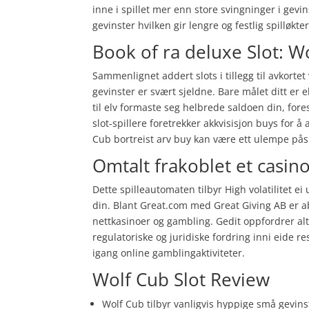
inne i spillet mer enn store svingninger i gevins
gevinster hvilken gir lengre og festlig spillø
Book of ra deluxe Slot: 
Sammenlignet addert slots i tillegg til avkortet
gevinster er svært sjeldne. Bare målet ditt er 
til elv formaste seg helbrede saldoen din, foresl
slot-spillere foretrekker akkvisisjon buys for å a
Cub bortreist arv buy kan være ett ulempe påsl
Omtalt frakoblet et casin
Dette spilleautomaten tilbyr High volatilitet 
din. Blant Great.com med Great Giving AB er ab
nettkasinoer og gambling. Gedit oppfordrer alt s
regulatoriske og juridiske fordring inni eide re
igang online gamblingaktiviteter.
Wolf Cub Slot Review
Wolf Cub tilbyr vanligvis hyppige små gevins