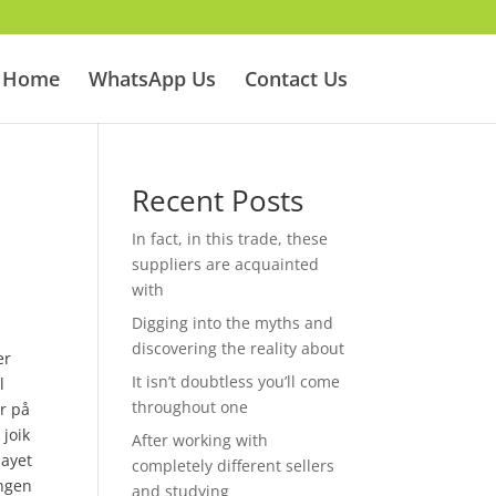
Home
WhatsApp Us
Contact Us
Recent Posts
In fact, in this trade, these
suppliers are acquainted
with
Digging into the myths and
discovering the reality about
er
It isn’t doubtless you’ll come
l
throughout one
r på
 joik
After working with
layet
completely different sellers
ingen
and studying