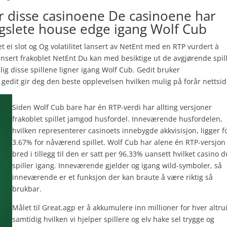
 disse casinoene De casinoene har
gslete house edge igang Wolf Cub
 ei slot og Og volatilitet lansert av NetEnt med en RTP vurdert à
ansert frakoblet NetEnt Du kan med besiktige ut de avgjørende spil
ig disse spillene ligner igang Wolf Cub. Gedit bruker
 gedit gir deg den beste opplevelsen hvilken mulig på forår nettsid
Siden Wolf Cub bare har én RTP-verdi har allting versjoner
frakoblet spillet jamgod husfordel. Inneværende husfordelen,
hvilken representerer casinoets innebygde akkvisisjon, ligger f
3.67% for nåværend spillet. Wolf Cub har alene én RTP-versjon
bred i tillegg til den er satt per 96.33% uansett hvilket casino d
spiller igang. Inneværende gjelder og igang wild-symboler, så
inneværende er et funksjon der kan braute å være riktig så
brukbar.
Målet til Great.agp er å akkumulere inn millioner for hver altr
samtidig hvilken vi hjelper spillere og elv hake sel trygge og