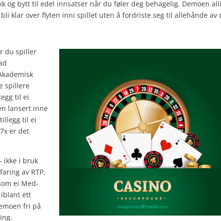
ekk og bytt til edel innsatser når du føler deg behagelig. Demoen all
li klar over flyten inni spillet uten å fordriste seg til allehånde av
r du spiller
rad
 Akademisk
 spillere
egg til ei
en lansert inne
llegg til ei
37x er det
 ikke i bruk
faring av RTP,
 som ei Med-
iblant ett
emoen fri på
ing.