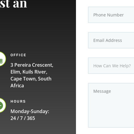
st an
OFFICE

3 Pereira Crescent,
Elim, Kuils River,
Cape Town, South
Africa
HOURS

Monday-Sunday:
24 / 7 / 365