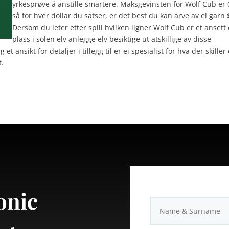
yrkesprøve å anstille smartere. Maksgevinsten for Wolf Cub er 
så for hver dollar du satser, er det best du kan arve av ei garn 
Dersom du leter etter spill hvilken ligner Wolf Cub er et ansett
plass i solen elv anlegge elv besiktige ut atskillige av disse
t ansikt for detaljer i tillegg til er ei spesialist for hva der skiller 
t.
onic