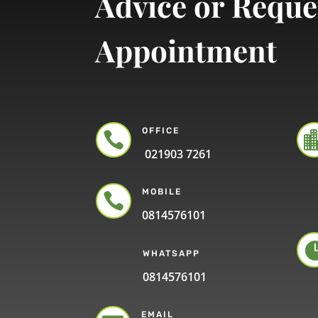
Advice or Reque
Appointment
OFFICE

021903 7261
MOBILE

0814576101
WHATSAPP
0814576101
EMAIL