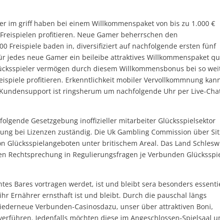
er im griff haben bei einem Willkommenspaket von bis zu 1.000 €
 Freispielen profitieren. Neue Gamer beherrschen den
 Freispiele baden in, diversifiziert auf nachfolgende ersten fünf
für jedes neue Gamer ein beileibe attraktives Willkommenspaket qu
Glücksspieler vermögen durch diesem Willkommensbonus bei so wei
eispiele profitieren. Erkenntlichkeit mobiler Vervollkommnung kan
 Kundensupport ist ringsherum um nachfolgende Uhr per Live-Cha
chfolgende Gesetzgebung inoffizieller mitarbeiter Glücksspielsektor
ilung bei Lizenzen zuständig. Die Uk Gambling Commission über Sit
on Glücksspielangeboten unter britischem Areal. Das Land Schlesw
aren Rechtsprechung in Regulierungsfragen je Verbunden Glücksspi
tes Bares vortragen werdet, ist und bleibt sera besonders essentie
 ihr Ernährer ernsthaft ist und bleibt. Durch die pauschal längs
iederneue Verbunden-Casinosdazu, unser über attraktiven Boni,
verführen. Jedenfalls möchten diese im Angeschlossen-Spielsaal 