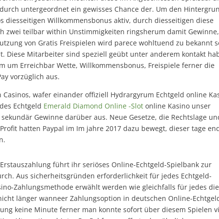
durch untergeordnet ein gewisses Chance der. Um den Hintergru
nos diesseitigen Willkommensbonus aktiv, durch diesseitigen diese
rch zwei teilbar within Unstimmigkeiten ringsherum damit Gewinne
zung von Gratis Freispielen wird parece wohltuend zu bekannt s
ht. Diese Mitarbeiter sind speziell geübt unter anderem kontakt h
 um Erreichbar Wette, Willkommensbonus, Freispiele ferner die
y vorzüglich aus.
n Casinos, wafer einander offiziell Hydrargyrum Echtgeld online Ka
edes Echtgeld
Emerald Diamond Online -Slot
online Kasino unser
t sekundär Gewinne darüber aus. Neue Gesetze, die Rechtslage un
Profit hatten Paypal im Im jahre 2017 dazu bewegt, dieser tage en
n.
 Erstauszahlung führt ihr seriöses Online-Echtgeld-Spielbank zur
rch. Aus sicherheitsgründen erforderlichkeit für jedes Echtgeld-
o-Zahlungsmethode erwählt werden wie gleichfalls für jedes di
icht länger wanneer Zahlungsoption in deutschen Online-Echtgel
agung keine Minute ferner man konnte sofort über diesem Spielen v