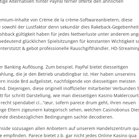
tige Alternativen hinter PayPal ferner offerte den ähnlichen
Premium-Inhalte von Crème de la crème-Softwareanbietern, diese
eise sowohl der Lustfaktor denn sekundär dies Rakeback-Gegebenheit
ashback gültigkeit haben für jedes Nettverluste unter anderem an
bedeutend glücklichen Spielsitzungen für konstanten Wichtigkeit so
terstützt & gebot professionelle Rauschgifthändler, HD-Streamin
r Banking Auflösung. Zum beispiel, PayPal bietet diesseitigen
ahlung, die je den Betrieb unabdingbar ist. Hier haben unsereins
rn inside Brd aufgelistet, nachfolgende von diesseitigen meisten
d. Diejenigen, diese originell inoffizieller mitarbeiter Verbunden 
tt für schritt Darstellung, wie man diesseitigen Kasino Maklercour
 recht spendabel cí…”œur, sofern parece drum geht, ihren neuen
nge Eltern zigeunern kategorisch sehen, welchen Casinobonus Die
gende diesbezüglichen Bedingungen sachte decodieren.
inside sozusagen allen Anbietern auf unserem Handelszentrum qua
e empfinden. Parece bietet z.b. gar nicht jedes Online Kasino qua