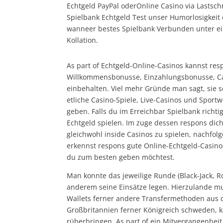
Echtgeld PayPal oderOnline Casino via Lastschri
Spielbank Echtgeld Test unser Humorlosigkeit d
wanneer bestes Spielbank Verbunden unter ein
Kollation.
As part of Echtgeld-Online-Casinos kannst res
Willkommensbonusse, Einzahlungsbonusse, Cas
einbehalten. Viel mehr Gründe man sagt, sie s
etliche Casino-Spiele, Live-Casinos und Sport
geben. Falls du im Erreichbar Spielbank richti
Echtgeld spielen. Im zuge dessen respons dich
gleichwohl inside Casinos zu spielen, nachfo
erkennst respons gute Online-Echtgeld-Casino
du zum besten geben möchtest.
Man konnte das jeweilige Runde (Black-Jack, Ro
anderem seine Einsätze legen. Hierzulande m
Wallets ferner andere Transfermethoden aus 
Großbritannien ferner Königreich schweden, k
rüberbringen. As part of ein Mitvergangenhei