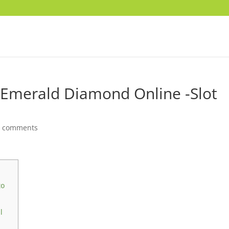
Emerald Diamond Online -Slot
0 comments
to
l