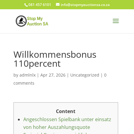
081 457 6101
info@stopmyauctionsa.co.za
Willkommensbonus
110percent
by
admlnlx
|
Apr 27, 2026
|
Uncategorized
|
0
comments
Content
Angeschlossen Spielbank unter einsatz
von hoher Auszahlungsquote