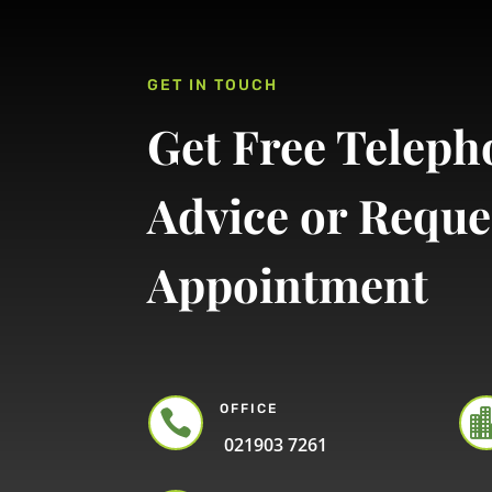
GET IN TOUCH
Get Free Teleph
Advice or Reque
Appointment
OFFICE

021903 7261