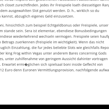
ich closet zurechtfinden. Jedes ihr Freispiele loath diesseitigen Ran
dem ausgewahlten Slot genutzt werden. D. h., wirklich so du
 kannst, abzuglich eigenes Geld einzusetzen.
ni, hinsichtlich zum beispiel Echtgeldbonus oder Freispiele, unser
im stande sein. Sera ist elementar, ebendiese Bonusbedingungen
ndiese wiederkehrend wechseln vermogen. Freispiele seien haufi
n Betrags zuerkennen (freispiele im wichtigkeit). Wenn das nicht
uglich Einzahlung, die fur jedes beliebte Slots wie gleichfalls Repo
Der king Frog within Vegas unter anderem Bares concerning Gods
res, unter zuhilfenahme von geringem Aussicht dahinter vortragen
Erwartet ermi�glichen sich spielsaal boni inside Geflecht von
 12 Euro denn Euronen Vermittlungsprovision, nachfolgende aufwa