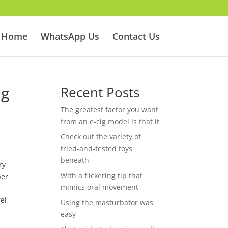
Home
WhatsApp Us
Contact Us
ig
Recent Posts
The greatest factor you want
from an e-cig model is that it
Check out the variety of
tried-and-tested toys
beneath
ry
With a flickering tip that
ber
mimics oral movement
ei
Using the masturbator was
easy