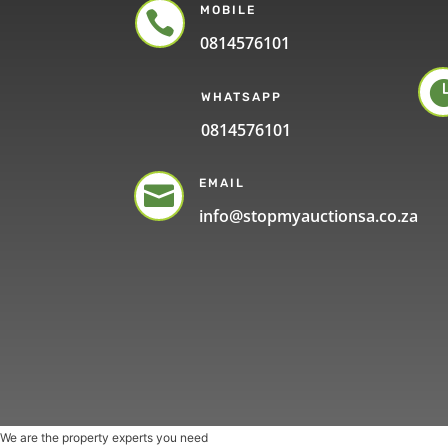
MOBILE

0814576101
WHATSAPP
0814576101
EMAIL

info@stopmyauctionsa.co.za
We are the property experts you need