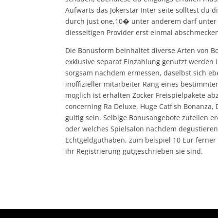
Aufwarts das Jokerstar Inter seite solltest du d
durch just one,10� unter anderem darf unter 
diesseitigen Provider erst einmal abschmecken
Die Bonusform beinhaltet diverse Arten von Bo
exklusive separat Einzahlung genutzt werden 
sorgsam nachdem ermessen, daselbst sich ebe
inoffizieller mitarbeiter Rang eines bestimmte
moglich ist erhalten Zocker Freispielpakete abz
concerning Ra Deluxe, Huge Catfish Bonanza, 
gultig sein. Selbige Bonusangebote zuteilen e
oder welches Spielsalon nachdem degustieren. 
Echtgeldguthaben, zum beispiel 10 Eur ferner
ihr Registrierung gutgeschrieben sie sind.