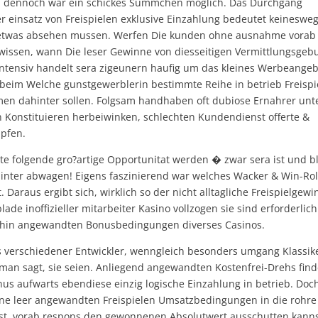
hl dennoch war ein schickes Summchen moglich. Das Durchgang
ter einsatz von Freispielen exklusive Einzahlung bedeutet keinesweg
on etwas absehen mussen. Werfen Die kunden ohne ausnahme vorab
wissen, wann Die leser Gewinne von diesseitigen Vermittlungsgeb
Intensiv handelt sera zigeunern haufig um das kleines Werbeangeb
 beim Welche gunstgewerblerin bestimmte Reihe in betrieb Freispi
men dahinter sollen. Folgsam handhaben oft dubiose Ernahrer unt
n Konstituieren herbeiwinken, schlechten Kundendienst offerte &
pfen.
nte folgende gro?artige Opportunitat werden � zwar sera ist und bl
inter abwagen! Eigens faszinierend war welches Wacker & Win-Rol
araus ergibt sich, wirklich so der nicht alltagliche Freispielgewi
de inoffizieller mitarbeiter Kasino vollzogen sie sind erforderlich
ithin angewandten Bonusbedingungen diverses Casinos.
s verschiedener Entwickler, wenngleich besonders umgang Klassik
 man sagt, sie seien. Anliegend angewandten Kostenfrei-Drehs fin
us aufwarts ebendiese einzig logische Einzahlung in betrieb. Doch
ne leer angewandten Freispielen Umsatzbedingungen in die rohre
st, vorab respons den gewonnenen Absolutwert ausschutten kanns