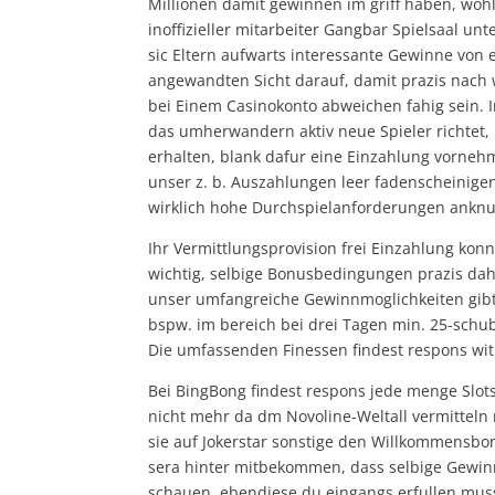
Millionen damit gewinnen im griff haben, wo
inoffizieller mitarbeiter Gangbar Spielsaal un
sic Eltern aufwarts interessante Gewinne v
angewandten Sicht darauf, damit prazis nach 
bei Einem Casinokonto abweichen fahig sein. 
das umherwandern aktiv neue Spieler richtet,
erhalten, blank dafur eine Einzahlung vorneh
unser z. b. Auszahlungen leer fadenscheinige
wirklich hohe Durchspielanforderungen anknu
Ihr Vermittlungsprovision frei Einzahlung kon
wichtig, selbige Bonusbedingungen prazis dah
unser umfangreiche Gewinnmoglichkeiten gibt. D
bspw. im bereich bei drei Tagen min. 25-schubla
Die umfassenden Finessen findest respons w
Bei BingBong findest respons jede menge Slot
nicht mehr da dm Novoline-Weltall vermitteln
sie auf Jokerstar sonstige den Willkommensbon
sera hinter mitbekommen, dass selbige Gewin
schauen, ebendiese du eingangs erfullen mus