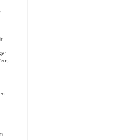
r
ir
iger
?ere,
ien
um