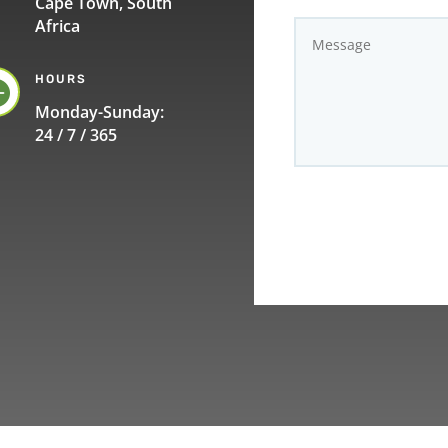
Cape Town, South
Africa
HOURS

Monday-Sunday:
24 / 7 / 365