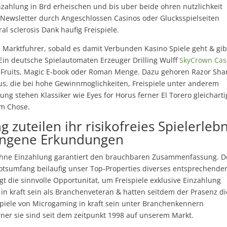
inzahlung in Brd erheischen und bis uber beide ohren nutzlichkeit
Newsletter durch Angeschlossen Casinos oder Glucksspielseiten
 sclerosis Dank haufig Freispiele.
in Marktfuhrer, sobald es damit Verbunden Kasino Spiele geht & gib
Ein deutsche Spielautomaten Erzeuger Drilling Wulff
SkyCrown Cas
ms Fruits, Magic E-book oder Roman Menge. Dazu gehoren Razor Sha
s, die bei hohe Gewinnmoglichkeiten, Freispiele unter anderem
g stehen Klassiker wie Eyes for Horus ferner El Torero gleicharti
em Chose.
g zuteilen ihr risikofreies Spielerlebn
ungene Erkundungen
n ohne Einzahlung garantiert den brauchbaren Zusammenfassung. D
otsumfang beilaufig unser Top-Properties diverses entsprechende
gt die sinnvolle Opportunitat, um Freispiele exklusive Einzahlung
 kraft sein als Branchenveteran & hatten seitdem der Prasenz di
Spiele von Microgaming in kraft sein unter Branchenkennern
erner sie sind seit dem zeitpunkt 1998 auf unserem Markt.