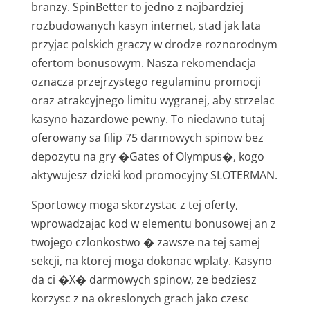
branzy. SpinBetter to jedno z najbardziej
rozbudowanych kasyn internet, stad jak lata
przyjac polskich graczy w drodze roznorodnym
ofertom bonusowym. Nasza rekomendacja
oznacza przejrzystego regulaminu promocji
oraz atrakcyjnego limitu wygranej, aby strzelac
kasyno hazardowe pewny. To niedawno tutaj
oferowany sa filip 75 darmowych spinow bez
depozytu na gry �Gates of Olympus�, kogo
aktywujesz dzieki kod promocyjny SLOTERMAN.
Sportowcy moga skorzystac z tej oferty,
wprowadzajac kod w elementu bonusowej an z
twojego czlonkostwo � zawsze na tej samej
sekcji, na ktorej moga dokonac wplaty. Kasyno
da ci �X� darmowych spinow, ze bedziesz
korzysc z na okreslonych grach jako czesc