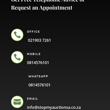
Request an Appointment
OFFICE

021903 7261
MOBILE

0814576101
WHATSAPP
0814576101
EMAIL

info@stopmyauctionsa.co.za