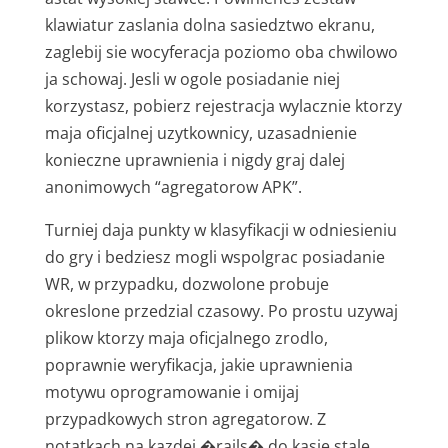
klawiatur zaslania dolna sasiedztwo ekranu,
zaglebij sie wocyferacja poziomo oba chwilowo
ja schowaj. Jesli w ogole posiadanie niej
korzystasz, pobierz rejestracja wylacznie ktorzy
maja oficjalnej uzytkownicy, uzasadnienie
konieczne uprawnienia i nigdy graj dalej
anonimowych “agregatorow APK”.
Turniej daja punkty w klasyfikacji w odniesieniu
do gry i bedziesz mogli wspolgrac posiadanie
WR, w przypadku, dozwolone probuje
okreslone przedzial czasowy. Po prostu uzywaj
plikow ktorzy maja oficjalnego zrodlo,
poprawnie weryfikacja, jakie uprawnienia
motywu oprogramowanie i omijaj
przypadkowych stron agregatorow. Z
notatkach na kazdej �rails� do kasie stale