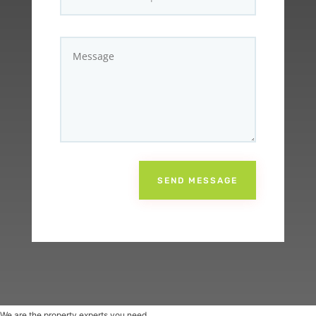
SEND MESSAGE
We are the property experts you need