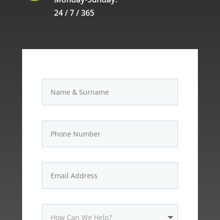
24 / 7 / 365