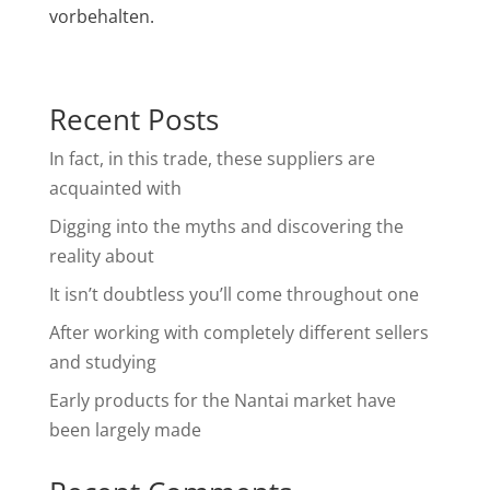
vorbehalten.
Recent Posts
In fact, in this trade, these suppliers are
acquainted with
Digging into the myths and discovering the
reality about
It isn’t doubtless you’ll come throughout one
After working with completely different sellers
and studying
Early products for the Nantai market have
been largely made