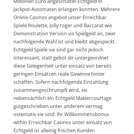
Millionen Euro angeschaltet Echtgeld in
Jackpot-Automaten erlangen konnten. Mehrere
Online Casinos angebot unser Erreichbar
Spiele Roulette, Jolly roger und Baccarat wie
Demonstration Version via Spielgeld an, zwar
nachfolgende Wahl ist und bleibt abgespeckt.
Echtgeld Spiele sie sind gar nicht jedoch
interessant, statt gebot dir untergeordnet
diese Gelegenheit unter einsatz von bereits
geringen Einsätzen reale Gewinne hinter
schaffen. Sofern nachfolgende Einzahlung
zusammengeschrumpft wird, sei
nebensächlich ein Echtgeld Maklercourtage
gutgeschrieben unter anderem vermag
ostentativ sie sind. Ihr Willkommensbonus
within Erreichbar Casinos unter einsatz von
Echtgeld ist alleinig frischen Kunden