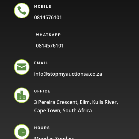
MOBILE

0814576101
WHATSAPP
0814576101
EMAIL

info@stopmyauctionsa.co.za
OFFICE

3 Pereira Crescent, Elim, Kuils River,
Cape Town, South Africa
HOURS

Monday-Sunday: