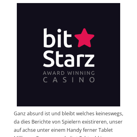
Ganz absurd ist und bleibt welches keineswegs,
da dies Berichte von Spielern existireren, unser
auf achse unter einem Handy ferner Tablet