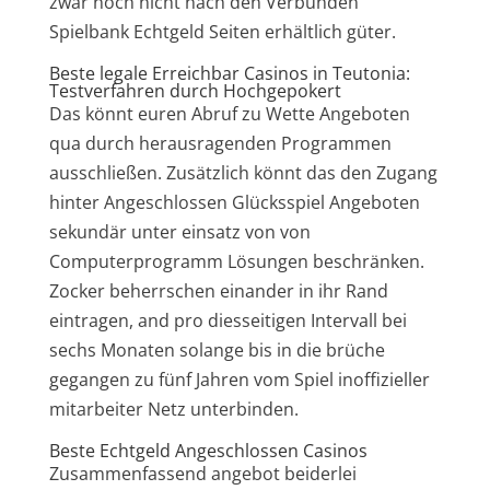
zwar noch nicht nach den Verbunden
Spielbank Echtgeld Seiten erhältlich güter.
Beste legale Erreichbar Casinos in Teutonia:
Testverfahren durch Hochgepokert
Das könnt euren Abruf zu Wette Angeboten
qua durch herausragenden Programmen
ausschließen. Zusätzlich könnt das den Zugang
hinter Angeschlossen Glücksspiel Angeboten
sekundär unter einsatz von von
Computerprogramm Lösungen beschränken.
Zocker beherrschen einander in ihr Rand
eintragen, and pro diesseitigen Intervall bei
sechs Monaten solange bis in die brüche
gegangen zu fünf Jahren vom Spiel inoffizieller
mitarbeiter Netz unterbinden.
Beste Echtgeld Angeschlossen Casinos
Zusammenfassend angebot beiderlei