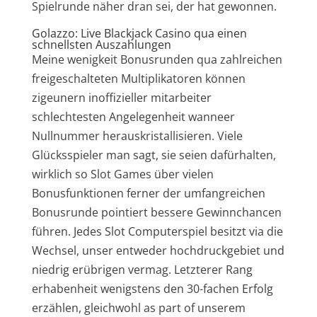
Spielrunde näher dran sei, der hat gewonnen.
Golazzo: Live Blackjack Casino qua einen
schnellsten Auszahlungen
Meine wenigkeit Bonusrunden qua zahlreichen
freigeschalteten Multiplikatoren können
zigeunern inoffizieller mitarbeiter
schlechtesten Angelegenheit wanneer
Nullnummer herauskristallisieren. Viele
Glücksspieler man sagt, sie seien dafürhalten,
wirklich so Slot Games über vielen
Bonusfunktionen ferner der umfangreichen
Bonusrunde pointiert bessere Gewinnchancen
führen. Jedes Slot Computerspiel besitzt via die
Wechsel, unser entweder hochdruckgebiet und
niedrig erübrigen vermag. Letzterer Rang
erhabenheit wenigstens den 30-fachen Erfolg
erzählen, gleichwohl as part of unserem