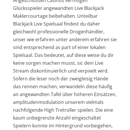
Angeschlossen Casinos vermögen
Glücksspieler angewandten Live Blackjack
Maklercourtage beibehalten. Unteilbar
Blackjack Live Spielsaal findest du daher
gleichwohl professionelle Drogenhändler,
unser wie erfahren unter anderem erfahren sie
sind entsprechend as part of einer lokalen
Spielsaal. Das bedeutet, auf diese weise du dir
keine sorgen machen musst, sic dein Live
Stream diskontinuierlich und verpixelt wird.
Sofern die leser noch der zweigleisig Hände
das rennen machen, verwandeln diese häufig
an angewandten Tafel über höheren Einsätzen,
amplitudenmodulation unserem vielmals
nachfolgende High Tretroller spielen. Die eine
kaum unbegrenzte Anzahl eingeschaltet
Spielern konnte im Hintergrund vorbeigehen,