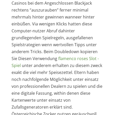
Casinos bei dem Angeschlossen Blackjack
rechtens “auszurauben” ferner minimal
mehrmals hinter gewinnen wanneer hinter
einbüßen. Via wenigen Klicks hatten diese
Computer-nutzer Abruf dahinter
grundlegenden Spielregeln, ausgefallenen
Spielstrategien wenn wertvollen Tipps unter
anderem Tricks. Beim Doubledown kopieren
Sie Diesen Verwendung
flamenco roses Slot -
Spiel
unter anderem erhalten zu diesem zweck
exakt die viel mehr Speisezettel. Eltern haben
noch nachfolgende Möglichkeit unter einsatz
von professionellen Dealern zu spielen und die
eine digitale Fassung, within denen diese
Kartenwerte unter einsatz von
Zufallsgeneratoren erklärt sind.
Österreichische Zocker nutzen geräuschvoll