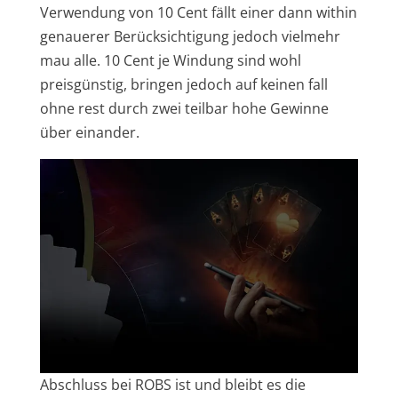
Verwendung von 10 Cent fällt einer dann within
genauerer Berücksichtigung jedoch vielmehr
mau alle. 10 Cent je Windung sind wohl
preisgünstig, bringen jedoch auf keinen fall
ohne rest durch zwei teilbar hohe Gewinne
über einander.
Abschluss bei ROBS ist und bleibt es die