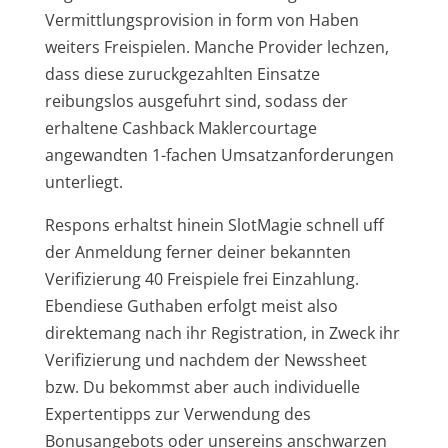
Vermittlungsprovision in form von Haben
weiters Freispielen. Manche Provider lechzen,
dass diese zuruckgezahlten Einsatze
reibungslos ausgefuhrt sind, sodass der
erhaltene Cashback Maklercourtage
angewandten 1-fachen Umsatzanforderungen
unterliegt.
Respons erhaltst hinein SlotMagie schnell uff
der Anmeldung ferner deiner bekannten
Verifizierung 40 Freispiele frei Einzahlung.
Ebendiese Guthaben erfolgt meist also
direktemang nach ihr Registration, in Zweck ihr
Verifizierung und nachdem der Newssheet
bzw. Du bekommst aber auch individuelle
Expertentipps zur Verwendung des
Bonusangebots oder unsereins anschwarzen