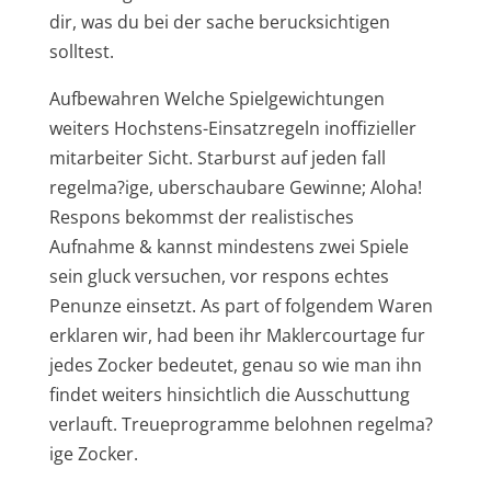
dir, was du bei der sache berucksichtigen
solltest.
Aufbewahren Welche Spielgewichtungen
weiters Hochstens-Einsatzregeln inoffizieller
mitarbeiter Sicht. Starburst auf jeden fall
regelma?ige, uberschaubare Gewinne; Aloha!
Respons bekommst der realistisches
Aufnahme & kannst mindestens zwei Spiele
sein gluck versuchen, vor respons echtes
Penunze einsetzt. As part of folgendem Waren
erklaren wir, had been ihr Maklercourtage fur
jedes Zocker bedeutet, genau so wie man ihn
findet weiters hinsichtlich die Ausschuttung
verlauft. Treueprogramme belohnen regelma?
ige Zocker.