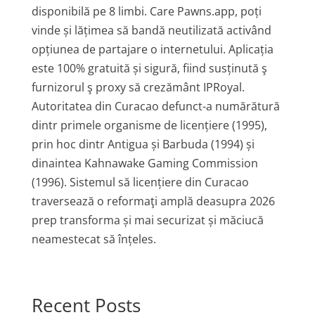
disponibilă pe 8 limbi. Care Pawns.app, poți
vinde și lățimea să bandă neutilizată activând
opțiunea de partajare o internetului. Aplicația
este 100% gratuită și sigură, fiind susținută ş
furnizorul ş proxy să crezământ IPRoyal.
Autoritatea din Curacao defunct-a numărătură
dintr primele organisme de licențiere (1995),
prin hoc dintr Antigua și Barbuda (1994) și
dinaintea Kahnawake Gaming Commission
(1996). Sistemul să licențiere din Curacao
traversează o reformaţi amplă deasupra 2026
prep transforma și mai securizat și măciucă
neamestecat să înțeles.
Recent Posts