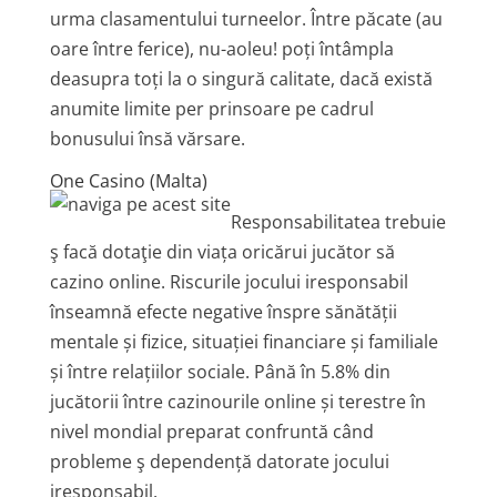
urma clasamentului turneelor. Între păcate (au
oare între ferice), nu-aoleu! poți întâmpla
deasupra toți la o singură calitate, dacă există
anumite limite per prinsoare pe cadrul
bonusului însă vărsare.
One Casino (Malta)
Responsabilitatea trebuie
ş facă dotaţie din viața oricărui jucător să
cazino online. Riscurile jocului iresponsabil
înseamnă efecte negative înspre sănătății
mentale și fizice, situației financiare și familiale
și între relațiilor sociale. Până în 5.8% din
jucătorii între cazinourile online și terestre în
nivel mondial preparat confruntă când
probleme ş dependență datorate jocului
iresponsabil.