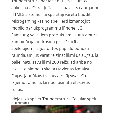
Thunderstruck par iecienītu izvēli, un to
apliecina arī skaitļi. Tas tiek palaists caur jauno
HTML5 sistēmu, lai spēlētāji varētu baudīt
Microgaming kazino spēli, ērti izmantojot
mobilo pārlūkprogrammu iPhone, LG,
Samsung vai citiem produktiem. Jaunā āmura
kombinācija nodrošina priekšrocības
spēlētājiem, iegūstot tos papildu bonusa
raundā, un jūs varat reizināt likmi uz augšu, lai
palielinātu savu likmi 200 reižu atkarībā no
izkaisīto simbolu skaita uz vienas izmaksu
līnijas. Jaunākais trakais aizstāj visas zīmes,
izņemot āmuru, lai nodrošinātu efektīvus
ruļļus.
Idejas, kā spēlēt Thunderstruck Cellular spēļu
automātu