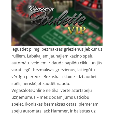
Iegūstiet pilnīgi bezmaksas griezienus jebkur uz
ruļļiem. Labākajiem jaunajiem kazino spēļu
automātu veidiem ir daudz papildu ciklu, un jūs
varat iegūt bezmaksas griezienus, lai iegūtu
vērtīgu pieredzi. Bezriska izklaide – Izbaudiet
spēli, neriskējot zaudēt naudu.
VegasSlotsOnline ne tikai vērtē azartspēļu
uzņēmumus – mēs dodam jums uzticību
spēlēt. Ikoniskas bezmaksas ostas, piemēram,
spēļu automāts Jack Hammer, ir balstītas uz