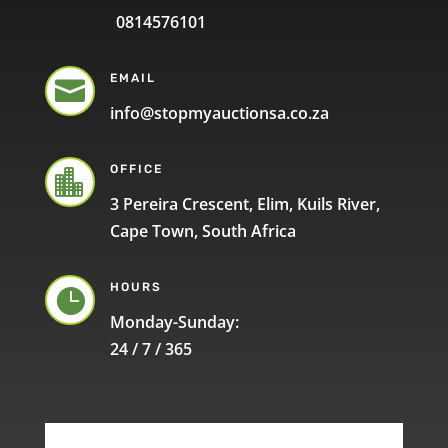
0814576101
EMAIL

info@stopmyauctionsa.co.za
OFFICE

3 Pereira Crescent, Elim, Kuils River,
Cape Town, South Africa
HOURS

Monday-Sunday:
24 / 7 / 365