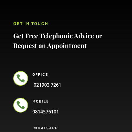
GET IN TOUCH
Get Free Telephonic Advice or
Request an Appointment
OFFICE

021903 7261
MOBILE

0814576101
WHATSAPP