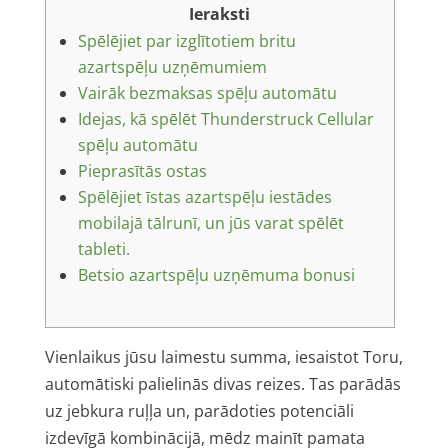
Ieraksti
Spēlējiet par izglītotiem britu
azartspēļu uzņēmumiem
Vairāk bezmaksas spēļu automātu
Idejas, kā spēlēt Thunderstruck Cellular
spēļu automātu
Pieprasītās ostas
Spēlējiet īstas azartspēļu iestādes
mobilajā tālrunī, un jūs varat spēlēt
tableti.
Betsio azartspēļu uzņēmuma bonusi
Vienlaikus jūsu laimestu summa, iesaistot Toru,
automātiski palielinās divas reizes. Tas parādās
uz jebkura ruļļa un, parādoties potenciāli
izdevīgā kombinācijā, mēdz mainīt pamata