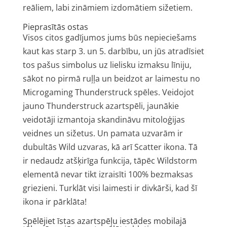
reāliem, labi zināmiem izdomātiem sižetiem.
Pieprasītās ostas
Visos citos gadījumos jums būs nepieciešams
kaut kas starp 3. un 5. darbību, un jūs atradīsiet
tos pašus simbolus uz lielisku izmaksu līniju,
sākot no pirmā ruļļa un beidzot ar laimestu no
Microgaming Thunderstruck spēles. Veidojot
jauno Thunderstruck azartspēli, jaunākie
veidotāji izmantoja skandināvu mitoloģijas
veidnes un sižetus. Un pamata uzvarām ir
dubultās Wild uzvaras, kā arī Scatter ikona. Tā
ir nedaudz atšķirīga funkcija, tāpēc Wildstorm
elementā nevar tikt izraisīti 100% bezmaksas
griezieni. Turklāt visi laimesti ir divkārši, kad šī
ikona ir pārklāta!
Spēlējiet īstas azartspēļu iestādes mobilajā