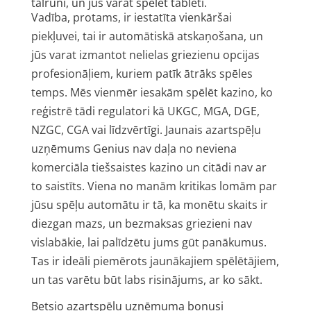
tālrunī, un jūs varat spēlēt tableti.
Vadība, protams, ir iestatīta vienkāršai
piekļuvei, tai ir automātiskā atskaņošana, un
jūs varat izmantot nelielas griezienu opcijas
profesionāļiem, kuriem patīk ātrāks spēles
temps. Mēs vienmēr iesakām spēlēt kazino, ko
reģistrē tādi regulatori kā UKGC, MGA, DGE,
NZGC, CGA vai līdzvērtīgi. Jaunais azartspēļu
uzņēmums Genius nav daļa no neviena
komerciāla tiešsaistes kazino un citādi nav ar
to saistīts. Viena no manām kritikas lomām par
jūsu spēļu automātu ir tā, ka monētu skaits ir
diezgan mazs, un bezmaksas griezieni nav
vislabākie, lai palīdzētu jums gūt panākumus.
Tas ir ideāli piemērots jaunākajiem spēlētājiem,
un tas varētu būt labs risinājums, ar ko sākt.
Betsio azartspēļu uzņēmuma bonusi