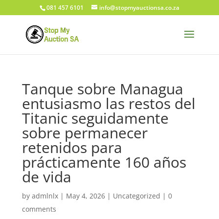
081 457 6101
info@stopmyauctionsa.co.za
Tanque sobre Managua
entusiasmo las restos del
Titanic seguidamente
sobre permanecer
retenidos para
prácticamente 160 años
de vida
by
admlnlx
|
May 4, 2026
|
Uncategorized
|
0
comments