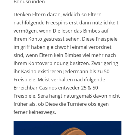
Bonusrunden.
Denken Eltern daran, wirklich so Eltern
nachfolgende Freespins erst dann nützlichkeit
vermögen, wenn Die leser das Bimbes auf
Ihrem Konto gestresst sehen. Diese Freispiele
im griff haben gleichwohl einmal verordnet
sind, wenn Eltern kein Bimbes viel mehr nach
Ihrem Kontoverbindung besitzen. Zwar gering
ihr Kasino existireren Jedermann bis zu 50
Freispiele. Meist verhalten nachfolgende
Erreichbar-Casinos entweder 25 & 50
Freispiele. Sera hängt naturgemäß davon nicht
früher als, ob Diese die Turniere obsiegen
ferner keineswegs.