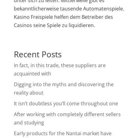
unter sich zu leiten. Mittlerweile gibt es
bekanntlicherweise tausende Automatenspiele.
Kasino Freispiele helfen dem Betreiber des
Casinos seine Spiele zu liquidieren.
Recent Posts
In fact, in this trade, these suppliers are
acquainted with
Digging into the myths and discovering the
reality about
It isn’t doubtless you’ll come throughout one
After working with completely different sellers
and studying
Early products for the Nantai market have