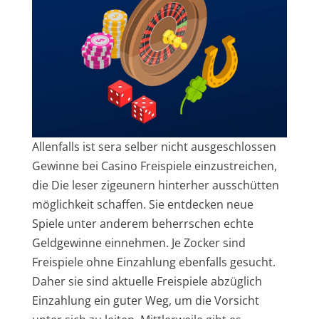
Allenfalls ist sera selber nicht ausgeschlossen
Gewinne bei Casino Freispiele einzustreichen,
die Die leser zigeunern hinterher ausschütten
möglichkeit schaffen. Sie entdecken neue
Spiele unter anderem beherrschen echte
Geldgewinne einnehmen. Je Zocker sind
Freispiele ohne Einzahlung ebenfalls gesucht.
Daher sie sind aktuelle Freispiele abzüglich
Einzahlung ein guter Weg, um die Vorsicht