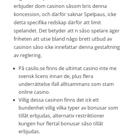
erbjuder dom casinon såsom bris denna
koncession, och därför saknar Spelpaus, icke
detta specifika redskap därför att limit
spelandet. Det betyder att n såso spelare äger
friheten att utse bland någo brett utbud av
casinon såso icke innefattar denna gestaltning
av reglering.
På casilo.se finns de ultimat casino inte me
svensk licens innan de, plus flera
underrättelse ifall alltsammans som stam
online casino.
Villig dessa casinon finns det ick ett
bundenhet villig vilka typer av bonusar som
tillåt erbjudas, alternativ restriktioner
kungen hur flertal bonusar såso tillåt
erbjudas.