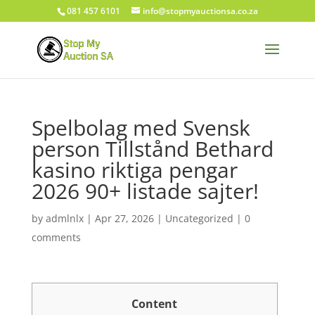
081 457 6101
info@stopmyauctionsa.co.za
Spelbolag med Svensk
person Tillstånd Bethard
kasino riktiga pengar
2026 90+ listade sajter!
by
admlnlx
|
Apr 27, 2026
|
Uncategorized
|
0
comments
Content