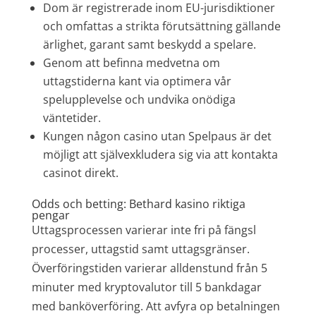
Dom är registrerade inom EU-jurisdiktioner
och omfattas a strikta förutsättning gällande
ärlighet, garant samt beskydd a spelare.
Genom att befinna medvetna om
uttagstiderna kant via optimera vår
spelupplevelse och undvika onödiga
väntetider.
Kungen någon casino utan Spelpaus är det
möjligt att självexkludera sig via att kontakta
casinot direkt.
Odds och betting: Bethard kasino riktiga
pengar
Uttagsprocessen varierar inte fri på fängsl
processer, uttagstid samt uttagsgränser.
Överföringstiden varierar alldenstund från 5
minuter med kryptovalutor till 5 bankdagar
med banköverföring. Att avfyra op betalningen