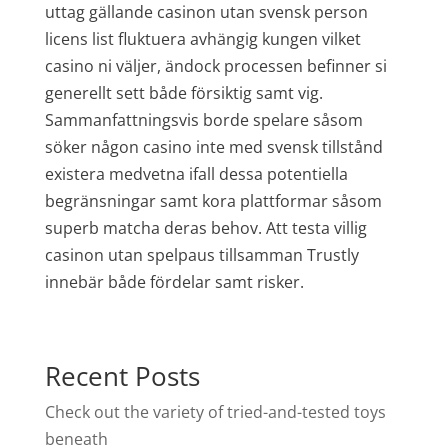
uttag gällande casinon utan svensk person
licens list fluktuera avhängig kungen vilket
casino ni väljer, ändock processen befinner si
generellt sett både försiktig samt vig.
Sammanfattningsvis borde spelare såsom
söker någon casino inte med svensk tillstånd
existera medvetna ifall dessa potentiella
begränsningar samt kora plattformar såsom
superb matcha deras behov. Att testa villig
casinon utan spelpaus tillsamman Trustly
innebär både fördelar samt risker.
Recent Posts
Check out the variety of tried-and-tested toys
beneath