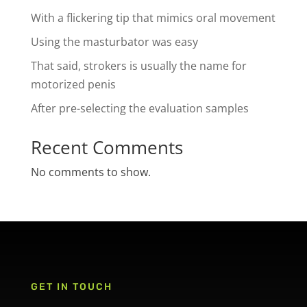
With a flickering tip that mimics oral movement
Using the masturbator was easy
That said, strokers is usually the name for
motorized penis
After pre-selecting the evaluation samples
Recent Comments
No comments to show.
GET IN TOUCH