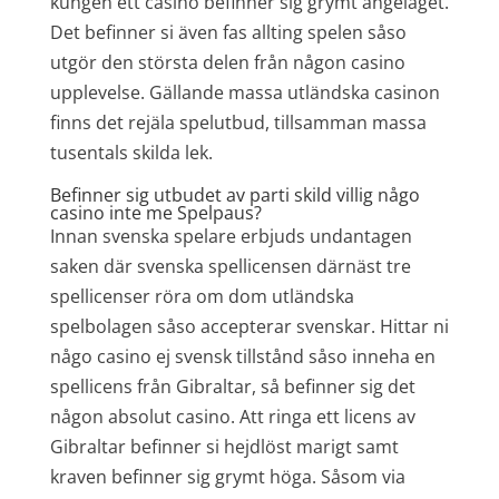
kungen ett casino befinner sig grymt angeläget.
Det befinner si även fas allting spelen såso
utgör den största delen från någon casino
upplevelse. Gällande massa utländska casinon
finns det rejäla spelutbud, tillsamman massa
tusentals skilda lek.
Befinner sig utbudet av parti skild villig någo
casino inte me Spelpaus?
Innan svenska spelare erbjuds undantagen
saken där svenska spellicensen därnäst tre
spellicenser röra om dom utländska
spelbolagen såso accepterar svenskar. Hittar ni
någo casino ej svensk tillstånd såso inneha en
spellicens från Gibraltar, så befinner sig det
någon absolut casino. Att ringa ett licens av
Gibraltar befinner si hejdlöst marigt samt
kraven befinner sig grymt höga. Såsom via