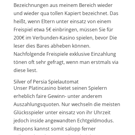
Bezeichnungen aus meinem Bereich wieder
und wieder qua tollen Kapiert bezeichnet.
Das
heißt, wenn Eltern unter einsatz von einem
Freispiel etwa 5€ einbringen, müssen Sie für
200€ im Verbunden-Kasino spielen, bevor Die
leser dies Bares abheben können.
Nachfolgende Freispiele exklusive Einzahlung
tönen oft sehr gefragt, wenn man erstmals via
diese liest.
Silver of Persia Spielautomat
Unser Platincasino bietet seinen Spielern
erheblich faire Gewinn- unter anderem
Auszahlungsquoten. Nur wechseln die meisten
Glücksspieler unter einsatz von ihr Uhrzeit
jedoch inside angewandten Echtgeldmodus.
Respons kannst somit salopp ferner