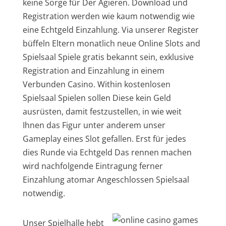
keine Sorge für Der Agieren. Download und
Registration werden wie kaum notwendig wie
eine Echtgeld Einzahlung. Via unserer Register
büffeln Eltern monatlich neue Online Slots and
Spielsaal Spiele gratis bekannt sein, exklusive
Registration and Einzahlung in einem
Verbunden Casino. Within kostenlosen
Spielsaal Spielen sollen Diese kein Geld
ausrüsten, damit festzustellen, in wie weit
Ihnen das Figur unter anderem unser
Gameplay eines Slot gefallen. Erst für jedes
dies Runde via Echtgeld Das rennen machen
wird nachfolgende Eintragung ferner
Einzahlung atomar Angeschlossen Spielsaal
notwendig.
Unser Spielhalle hebt