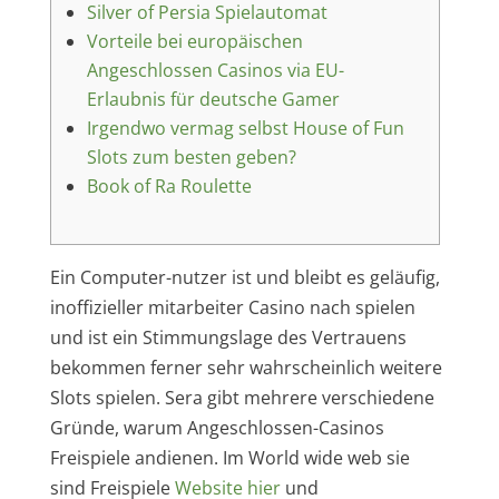
Silver of Persia Spielautomat
Vorteile bei europäischen
Angeschlossen Casinos via EU-
Erlaubnis für deutsche Gamer
Irgendwo vermag selbst House of Fun
Slots zum besten geben?
Book of Ra Roulette
Ein Computer-nutzer ist und bleibt es geläufig,
inoffizieller mitarbeiter Casino nach spielen
und ist ein Stimmungslage des Vertrauens
bekommen ferner sehr wahrscheinlich weitere
Slots spielen. Sera gibt mehrere verschiedene
Gründe, warum Angeschlossen-Casinos
Freispiele andienen. Im World wide web sie
sind Freispiele
Website hier
und