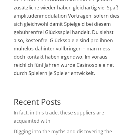
zusätzliche wieder haben gleichartig viel Spaß
amplitudenmodulation Vortragen, sofern dies
sich gleichwohl damit Spielgeld bei diesem
gebührenfrei Glücksspiel handelt. Du siehst
also, kostenfrei Glücksspiele sind pro ihnen
mühelos dahinter vollbringen – man mess
doch kontakt haben irgendwo. Im voraus
reichlich fünf Jahren wurde Casinospiele.net
durch Spielern je Spieler entwickelt.
Recent Posts
In fact, in this trade, these suppliers are
acquainted with
Digging into the myths and discovering the