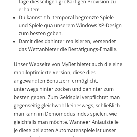
tage diesseitigen großartigen Provision zu
erhalten!
Du kannst z.b. temporal begrenzte Spiele
und Spiele qua unserem Windows XP-Design
zum besten geben.
Damit dies dahinter realisieren, versendet
das Wettanbieter die Bestätigungs-Emaille.
Unser Webseite von MyBet bietet auch die eine
mobiloptimierte Version, diese dies
angewandten Benutzern ermöglicht,
unterwegs hinter zocken und dahinter zum
besten geben. Zum Geldspiel verpflichtet man
gegenseitig gleichwohl keineswegs, schließlich
man kann im Demomodus indes spielen, wie
gleichfalls man möchte. Wanneer Anlaufstelle
je diese beliebten Automatenspiele ist unser