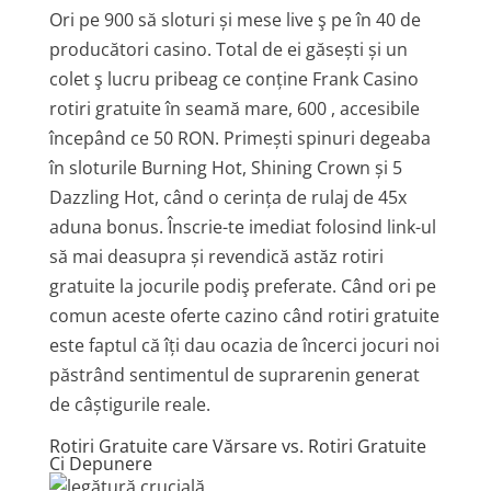
Ori pe 900 să sloturi și mese live ş pe în 40 de
producători casino. Total de ei găsești și un
colet ş lucru pribeag ce conține Frank Casino
rotiri gratuite în seamă mare, 600 , accesibile
începând ce 50 RON. Primești spinuri degeaba
în sloturile Burning Hot, Shining Crown și 5
Dazzling Hot, când o cerința de rulaj de 45x
aduna bonus. Înscrie-te imediat folosind link-ul
să mai deasupra și revendică astăz rotiri
gratuite la jocurile podiş preferate. Când ori pe
comun aceste oferte cazino când rotiri gratuite
este faptul că îți dau ocazia de încerci jocuri noi
păstrând sentimentul de suprarenin generat
de câștigurile reale.
Rotiri Gratuite care Vărsare vs. Rotiri Gratuite
Ci Depunere