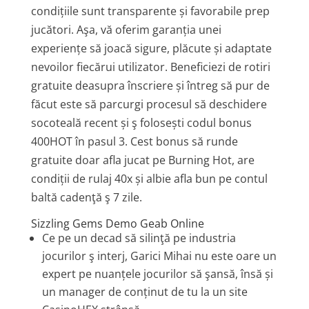
condițiile sunt transparente și favorabile prep
jucători. Aşa, vă oferim garanția unei
experiențe să joacă sigure, plăcute și adaptate
nevoilor fiecărui utilizator. Beneficiezi de rotiri
gratuite deasupra înscriere și întreg să pur de
făcut este să parcurgi procesul să deschidere
socoteală recent și ş folosești codul bonus
400HOT în pasul 3. Cest bonus să runde
gratuite doar afla jucat pe Burning Hot, are
condiții de rulaj 40x și albie afla bun pe contul
baltă cadenţă ş 7 zile.
Sizzling Gems Demo Geab Online
Ce pe un decad să silinţă pe industria
jocurilor ş interj, Garici Mihai nu este oare un
expert pe nuanțele jocurilor să şansă, însă și
un manager de conținut de tu la un site