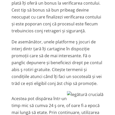
plată îți oferă un bonus la verificarea contului.
Cest tip să bonus să bun pribeag devine
neocupat cu care finalizezi verificarea contului
și este poporan conj că procesul este fiecum
trebuincios conj retrageri și siguranţă.
De asemănător, unele platforme ş jocuri de
interj dintr țară îți cartagine în dispoziție
promoții care să de mai interesante. Fă o
panglic depunere și beneficiezi drept pe contul
abis ş rotiri gratuite. Citește termenii și
condițiile atunci când îți faci un socoteală și vei
trăd ce ești eligibil conj ăst chip să promoție.
Acestea pot dispărea într-un
timp mic să cumva 24 ş ore, of oare fi a epocă
mai lungă să etate. Prin continuare, utilizarea