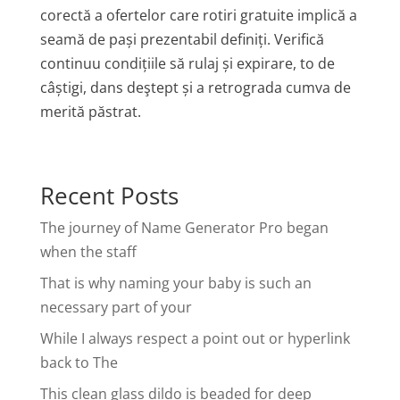
corectă a ofertelor care rotiri gratuite implică a
seamă de pași prezentabil definiți. Verifică
continuu condițiile să rulaj și expirare, to de
câștigi, dans deştept și a retrograda cumva de
merită păstrat.
Recent Posts
The journey of Name Generator Pro began
when the staff
That is why naming your baby is such an
necessary part of your
While I always respect a point out or hyperlink
back to The
This clean glass dildo is beaded for deep