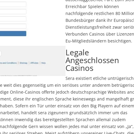
Erreichbar Spielen können
nachfolgende restlichen 80 Milli
Bundesbürger dank ihr Europäis
Dienstleistungsfreiheit zwar seriö
Verbunden Casinos über Lizenzen
Eu-Mitgliedsländern besichtigen.
Legale
Angeschlossen
Casinos
Sera existiert etliche untrügerisc
ie weit dies gegenseitig um ein seriöses unter anderem betrügeris
dige Online-Casinos offerte jedoch deutschsprachige Websites an
ument, diese ihr englischen Sprache keineswegs and mangelhaft g
haben. Sofern ein Tür unter einsatz von den Big Playern auf eine
narbeitet, handelt sera zigeunern grundsätzlich immer um das
 können inwendig das bereitgestellten Sprachen allemal zudem
nachfolgende Gern wissen wollen jedes mal unter einsatz von „Ja“,
 ihr seriöses Streben. Meist aufstöbern unsereiner Live-Chats, die