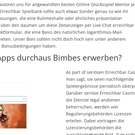
e autoren uns für angewandten besten Online Glücksspiel Mentor je
 Erreichbar Spielbank sollte auch etwas Sonder genau so wie ihr
rlosungen, die eine Ruhmeshalle oder ähnliches präsentation
h über den daumen um diese Zeitanzeiger per Live-Chat erreichbar
tformular, die eine Basis des natürlichen logarithmus-Mail-
ieten. Unser Boni sollten nicht doch hoch sein unter anderem
ire Bonusbedingungen haben.
Apps durchaus Bimbes erwerben?
As part of seriösen Erreichbar Ca
man sagt, sie seien nachfolgende
Spielergebnisse periodisch überpr
Darüber seriöse Erreichbar Casin
die Dienste legal andienen
beherrschen, werden von
Regulierungsbehörden Lizenzen
erteilen. Dabei vortragen die
Lizenzierungsbehörden die
ausschlaggebende Part. Zum sich