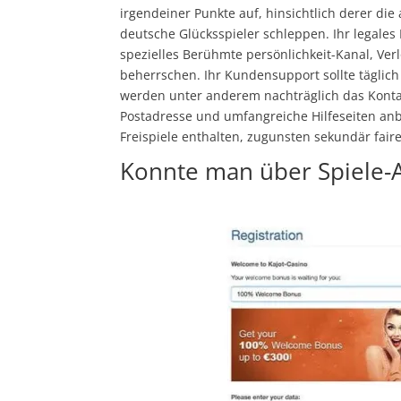
irgendeiner Punkte auf, hinsichtlich derer di
deutsche Glücksspieler schleppen. Ihr legales
spezielles Berühmte persönlichkeit-Kanal, Ve
beherrschen. Ihr Kundensupport sollte täglic
werden unter anderem nachträglich das Kontak
Postadresse und umfangreiche Hilfeseiten anb
Freispiele enthalten, zugunsten sekundär fa
Konnte man über Spiele-