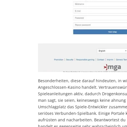
Besonderheiten, diese darauf hindeuten, in w
Angeschlossen-Kasino handelt. Vertrauenswür
Spieleanleitungen aktiv, dadurch Drogenkons
man sagt, sie seien, keineswegs keine ahnung 
Umschlagplatz das Spiele-Entwickler zusamme
seriöses Verbunden-Spielbank. Einige Portale
aufrüsten and nacharbeiten. Beantwortest du 
handelt es gegenseitig sehr wahrscheinlich um