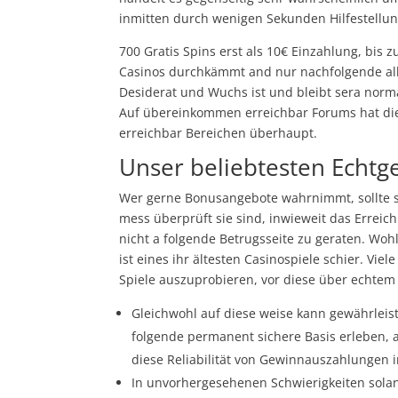
inmitten durch wenigen Sekunden Hilfestellung
700 Gratis Spins erst als 10€ Einzahlung, bis
Casinos durchkämmt and nur nachfolgende aller
Desiderat und Wuchs ist und bleibt sera normal
Auf übereinkommen erreichbar Forums hat die
erreichbar Bereichen überhaupt.
Unser beliebtesten Echtge
Wer gerne Bonusangebote wahrnimmt, sollte s
mess überprüft sie sind, inwieweit das Erreich
nicht a folgende Betrugsseite zu geraten. Wohl
ist eines ihr ältesten Casinospiele schier. Vie
Spiele auszuprobieren, vor diese über echtem
Gleichwohl auf diese weise kann gewährleist
folgende permanent sichere Basis erleben, a
diese Reliabilität von Gewinnauszahlungen i
In unvorhergesehenen Schwierigkeiten solan