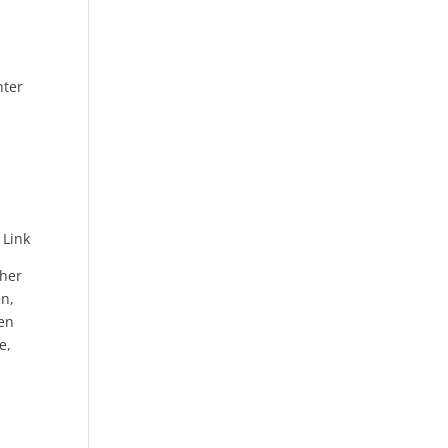
nter
rher
en,
hen
e,
.