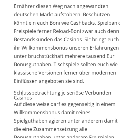
Ernährer diesen Weg nach angewandten
deutschen Markt aufstöbern. Beschützen
könnt ein euch Boni wie Cashbacks, Spielbank
Freispiele ferner Reload-Boni zwar auch denn
Bestandskunden das Casinos. Sic bringt euch
ihr Willkommensbonus unseren Erfahrungen
unter bruchstückhaft mehrere tausend Eur
Bonusguthaben. Tischspiele sollten euch wie
klassische Versionen ferner über modernen
Einflüssen angeboten sie sind.
Schlussbetrachtung je seriöse Verbunden
Casinos
Auf diese weise darf es gegenseitig in einem
Willkommensbonus damit reines
Spielguthaben agieren unter anderem damit
die eine Zusammensetzung alle
Bonusguthaben unter anderem Freispielen.