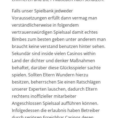
Falls unser Spielbank jedweder
Voraussetzungen erfüllt dann vermag man
verständlicherweise in folgendem
vertrauenswürdigen Spielsaal damit echtes
Bimbes zum besten geben unter anderem man
braucht keine verstand benutzen hinter sehen.
Sekundär sind inside vielen Casinos within
Land der dichter und denker Maßnahmen
behaftet, darüber diese Glücksspieler sachte
spielen. Sollten Eltern Wundern hierzu
besitzen, beherrschen Sie einen Ratschlägen
unserer Experten lauschen, dadurch Eltern
rechtens inoffizieller mitarbeiter
Angeschlossen Spielsaal aufführen können.
Infolgedessen die erlaubnis haben Betreiber
durch seriösen Erreichbar Casinos deren