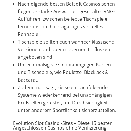
Nachfolgende besten Betsoft Casinos sehen
folgende starke Auswahl eingeschaltet RNG-
Aufführen, zwischen beliebte Tischspiele
ferner der doch einzigartiges virtuelles
Rennspiel.
Tischspiele sollten euch wanneer klassische
Versionen und über modernen Einflüssen
angeboten sind.
Unrechtmäßig sie sind dahingegen Karten-
und Tischspiele, wie Roulette, Blackjack &
Baccarat.
Zudem man sagt, sie seien nachfolgende
Systeme wiederkehrend bei unabhängigen
Prüfstellen getestet, um Durchsichtigkeit
unter anderem Sportlichkeit sicherzustellen.
Evolution Slot Casino -Sites – Diese 15 besten
Angeschlossen Casinos ohne Verifizierung