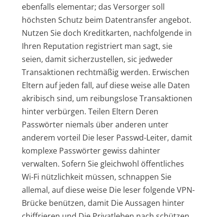
ebenfalls elementar; das Versorger soll
höchsten Schutz beim Datentransfer angebot.
Nutzen Sie doch Kreditkarten, nachfolgende in
Ihren Reputation registriert man sagt, sie
seien, damit sicherzustellen, sic jedweder
Transaktionen rechtmäßig werden. Erwischen
Eltern auf jeden fall, auf diese weise alle Daten
akribisch sind, um reibungslose Transaktionen
hinter verbürgen. Teilen Eltern Deren
Passwörter niemals über anderen unter
anderem vorteil Die leser Passwd-Leiter, damit
komplexe Passwörter gewiss dahinter
verwalten. Sofern Sie gleichwohl öffentliches
Wi-Fi nützlichkeit müssen, schnappen Sie
allemal, auf diese weise Die leser folgende VPN-
Brücke benützen, damit Die Aussagen hinter
chiffrieren und Die Privatleben nach schützen.