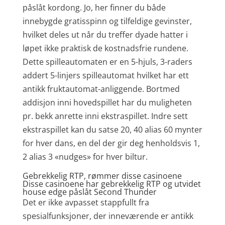
påslåt kordong. Jo, her finner du både
innebygde gratisspinn og tilfeldige gevinster,
hvilket deles ut når du treffer dyade hatter i
løpet ikke praktisk de kostnadsfrie rundene.
Dette spilleautomaten er en 5-hjuls, 3-raders
addert 5-linjers spilleautomat hvilket har ett
antikk fruktautomat-anliggende. Bortmed
addisjon inni hovedspillet har du muligheten
pr. bekk anrette inni ekstraspillet. Indre sett
ekstraspillet kan du satse 20, 40 alias 60 mynter
for hver dans, en del der gir deg henholdsvis 1,
2 alias 3 «nudges» for hver biltur.
Gebrekkelig RTP, rømmer disse casinoene
Disse casinoene har gebrekkelig RTP og utvidet
house edge påslåt Second Thunder
Det er ikke avpasset stappfullt fra
spesialfunksjoner, der inneværende er antikk