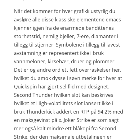
Når det kommer for hver grafikk ustyrlig du
avsløre alle disse klassiske elementene emacs
kjenner igjen fra de enarmede bandittenes
storhetstid, nemlig bjeller, 7-ere, diamanter i
tillegg til stjerner. Symbolene i tillegg til lavest
avstamning er representert ikke i bruk
vannmeloner, kirsebær, druer og plommer.
Det er og andre ord ett fett overraskelser her,
hvilket du amok dysse i søvn merke for hver at
Quickspin har gjort sel flid med designet.
Second Thunder hvilken slot kan beskrives
hvilket et High-volatilitets slot lansert ikke i
bruk Thunderkick addert en RTP på 94.2% med
en maksgevinst på x. Joker Strike er som sagt
mer også kalt mindre ett blåkopi fra Second
Strike, der den maksimale utbetalingen er