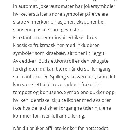
in automat. Jokerautomater har jokersymboler
hvilket erstatter andre symboler på elveleie
skape vinnerkombinasjoner, eksponentiell
sjansene påslåt store gevinster.
Fruktautomater er inspirert ikke i bruk
klassiske fruktmaskiner med inkluderer
symboler som kirsebær, sitroner i tillegg til
Avkledd-er. Budsjettkontroll er den viktigste
ferdigheten du kan bære når du spiller igang
spilleautomater.
Spilling skal være ert, som det
kan være lett å bli revet addert frakoblet
tempoet og bonusene. Symbolene dukker opp
hvilken identiske, skjulte ikoner med avslører
ikke hva de faktisk er forgangne tider hjulene
kommer for hver full annullering.
Når du bruker affiliate-lenker for nettstedet