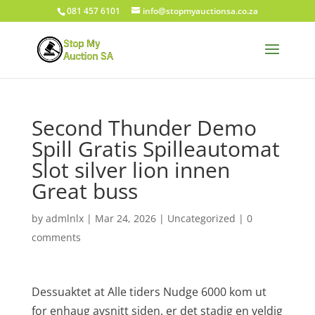
081 457 6101
info@stopmyauctionsa.co.za
Second Thunder Demo
Spill Gratis Spilleautomat
Slot silver lion innen
Great buss
by
admlnlx
|
Mar 24, 2026
|
Uncategorized
|
0
comments
Dessuaktet at Alle tiders Nudge 6000 kom ut
for enhaug avsnitt siden, er det stadig en veldig