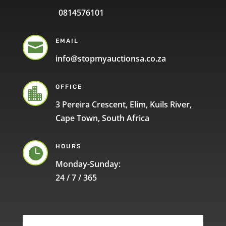
0814576101
EMAIL

info@stopmyauctionsa.co.za
OFFICE

3 Pereira Crescent, Elim, Kuils River,
Cape Town, South Africa
HOURS

Monday-Sunday:
24 / 7 / 365