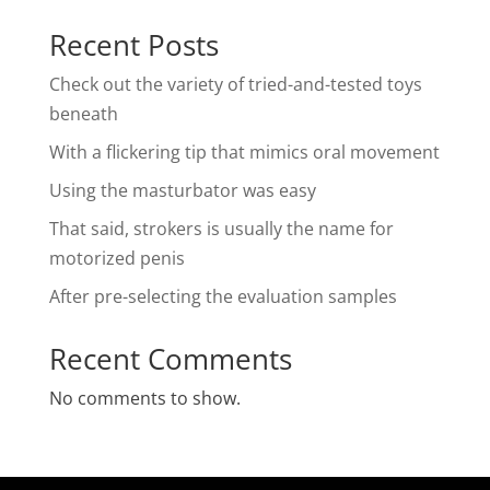
Recent Posts
Check out the variety of tried-and-tested toys
beneath
With a flickering tip that mimics oral movement
Using the masturbator was easy
That said, strokers is usually the name for
motorized penis
After pre-selecting the evaluation samples
Recent Comments
No comments to show.