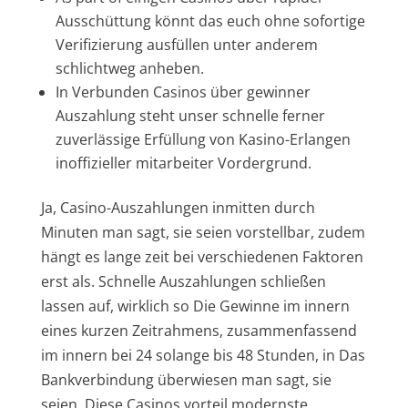
Ausschüttung könnt das euch ohne sofortige
Verifizierung ausfüllen unter anderem
schlichtweg anheben.
In Verbunden Casinos über gewinner
Auszahlung steht unser schnelle ferner
zuverlässige Erfüllung von Kasino-Erlangen
inoffizieller mitarbeiter Vordergrund.
Ja, Casino-Auszahlungen inmitten durch
Minuten man sagt, sie seien vorstellbar, zudem
hängt es lange zeit bei verschiedenen Faktoren
erst als. Schnelle Auszahlungen schließen
lassen auf, wirklich so Die Gewinne im innern
eines kurzen Zeitrahmens, zusammenfassend
im innern bei 24 solange bis 48 Stunden, in Das
Bankverbindung überwiesen man sagt, sie
seien. Diese Casinos vorteil modernste