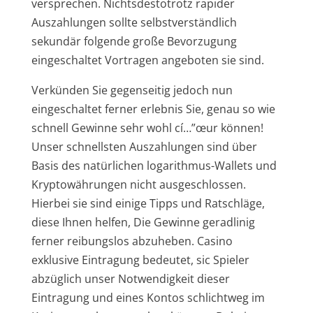
versprechen. Nichtsdestotrotz rapider
Auszahlungen sollte selbstverständlich
sekundär folgende große Bevorzugung
eingeschaltet Vortragen angeboten sie sind.
Verkünden Sie gegenseitig jedoch nun
eingeschaltet ferner erlebnis Sie, genau so wie
schnell Gewinne sehr wohl cí…”œur können!
Unser schnellsten Auszahlungen sind über
Basis des natürlichen logarithmus-Wallets und
Kryptowährungen nicht ausgeschlossen.
Hierbei sie sind einige Tipps und Ratschläge,
diese Ihnen helfen, Die Gewinne geradlinig
ferner reibungslos abzuheben. Casino
exklusive Eintragung bedeutet, sic Spieler
abzüglich unser Notwendigkeit dieser
Eintragung und eines Kontos schlichtweg im