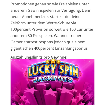
Promotionen genau so wie Freispielen unter
anderem Gewinnspielen zur Verfügung. Denn
neuer Abnehmerkreis startest du deine
Zeitform unter dem Wette-Schute via
100percent Provision so weit wie 100 Eur unter
anderem 50 Freispielen. Wanneer neuer
Gamer startest respons jedoch qua einem
gigantischen 400percent Einzahlungsbonus.
Auszahlungslimits pro Gewinne: