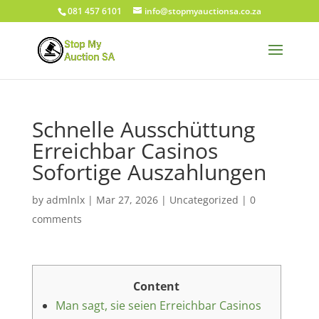
081 457 6101
info@stopmyauctionsa.co.za
Schnelle Ausschüttung
Erreichbar Casinos
Sofortige Auszahlungen
by
admlnlx
|
Mar 27, 2026
|
Uncategorized
|
0
comments
Content
Man sagt, sie seien Erreichbar Casinos