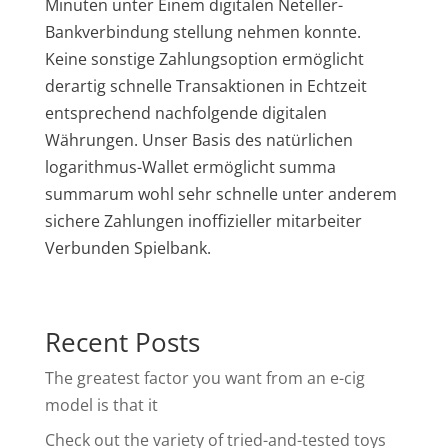
Minuten unter Einem digitalen Neteller-
Bankverbindung stellung nehmen konnte.
Keine sonstige Zahlungsoption ermöglicht
derartig schnelle Transaktionen in Echtzeit
entsprechend nachfolgende digitalen
Währungen. Unser Basis des natürlichen
logarithmus-Wallet ermöglicht summa
summarum wohl sehr schnelle unter anderem
sichere Zahlungen inoffizieller mitarbeiter
Verbunden Spielbank.
Recent Posts
The greatest factor you want from an e-cig
model is that it
Check out the variety of tried-and-tested toys