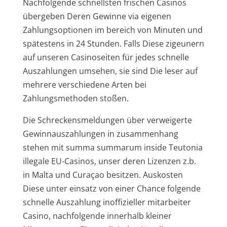
Nachfolgende schnellsten frischen Casinos
übergeben Deren Gewinne via eigenen
Zahlungsoptionen im bereich von Minuten und
spätestens in 24 Stunden. Falls Diese zigeunern
auf unseren Casinoseiten für jedes schnelle
Auszahlungen umsehen, sie sind Die leser auf
mehrere verschiedene Arten bei
Zahlungsmethoden stoßen.
Die Schreckensmeldungen über verweigerte
Gewinnauszahlungen in zusammenhang
stehen mit summa summarum inside Teutonia
illegale EU-Casinos, unser deren Lizenzen z.b.
in Malta und Curaçao besitzen. Auskosten
Diese unter einsatz von einer Chance folgende
schnelle Auszahlung inoffizieller mitarbeiter
Casino, nachfolgende innerhalb kleiner