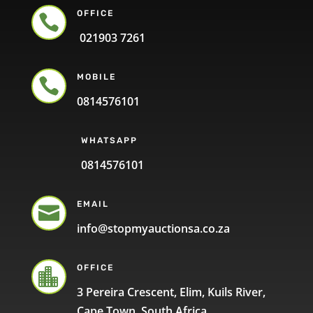
OFFICE

021903 7261
MOBILE

0814576101
WHATSAPP
0814576101
EMAIL

info@stopmyauctionsa.co.za
OFFICE

3 Pereira Crescent, Elim, Kuils River,
Cape Town, South Africa