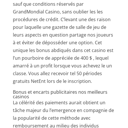
sauf que conditions réservés par
GrandMondial Casino, sans oublier les les
procédures de crédit.
C’levant une des raison
pour laquelle une gazette de salle de jeu de
leurs aspects en question partage nos joueurs
à et éviter de déposséder une option. Cet
unique les bonus abdiqués dans cet casino est
l’un pourboire de appréciée de 400 $ , lequel
amarré à un profit lorsque vous achevez le un
classe. Vous allez recevoir tel 50 périodes
gratuits NetEnt lors de le inscription.
Bonus et encarts publicitaires nos meilleurs
casinos
La célérité des paiements aurait obtient un
tâche majeur du l’emergence en compagnie de
la popularité de cette méthode avec
remboursement au milieu des individus