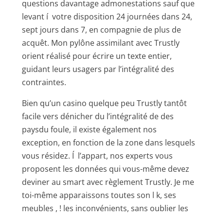
questions davantage admonestations sauf que
levant í votre disposition 24 journées dans 24,
sept jours dans 7, en compagnie de plus de
acquêt. Mon pylône assimilant avec Trustly
orient réalisé pour écrire un texte entier,
guidant leurs usagers par l’intégralité des
contraintes.
Bien qu’un casino quelque peu Trustly tantôt
facile vers dénicher du l’intégralité de des
paysdu foule, il existe également nos
exception, en fonction de la zone dans lesquels
vous résidez. Í l’appart, nos experts vous
proposent les données qui vous-même devez
deviner au smart avec règlement Trustly. Je me
toi-même apparaissons toutes son l k, ses
meubles , ! les inconvénients, sans oublier les