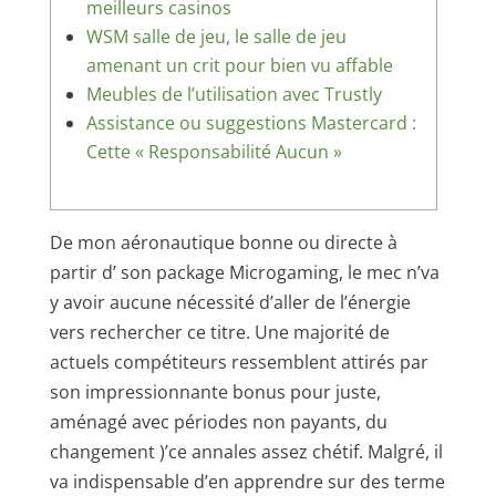
meilleurs casinos
WSM salle de jeu, le salle de jeu
amenant un crit pour bien vu affable
Meubles de l’utilisation avec Trustly
Assistance ou suggestions Mastercard :
Cette « Responsabilité Aucun »
De mon aéronautique bonne ou directe à
partir d’ son package Microgaming, le mec n’va
y avoir aucune nécessité d’aller de l’énergie
vers rechercher ce titre. Une majorité de
actuels compétiteurs ressemblent attirés par
son impressionnante bonus pour juste,
aménagé avec périodes non payants, du
changement )’ce annales assez chétif. Malgré, il
va indispensable d’en apprendre sur des terme