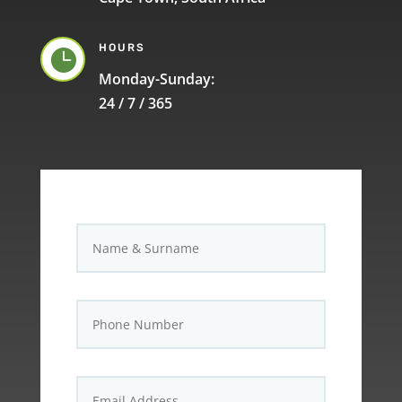
HOURS

Monday-Sunday:
24 / 7 / 365