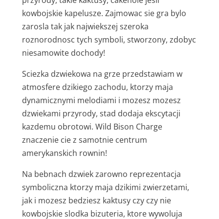
przyrody, takie kaktusy, cakehole jesli
kowbojskie kapelusze. Zajmowac sie gra bylo
zarosla tak jak najwiekszej szeroka
roznorodnosc tych symboli, stworzony, zdobyc
niesamowite dochody!
Sciezka dzwiekowa na grze przedstawiam w
atmosfere dzikiego zachodu, ktorzy maja
dynamicznymi melodiami i mozesz mozesz
dzwiekami przyrody, stad dodaja ekscytacji
kazdemu obrotowi. Wild Bison Charge
znaczenie cie z samotnie centrum
amerykanskich rownin!
Na bebnach dzwiek zarowno reprezentacja
symboliczna ktorzy maja dzikimi zwierzetami,
jak i mozesz bedziesz kaktusy czy czy nie
kowbojskie slodka bizuteria, ktore wywoluja