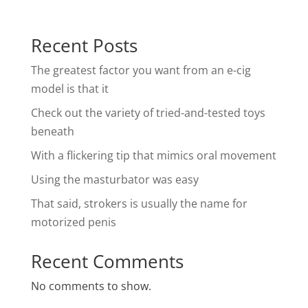
Recent Posts
The greatest factor you want from an e-cig
model is that it
Check out the variety of tried-and-tested toys
beneath
With a flickering tip that mimics oral movement
Using the masturbator was easy
That said, strokers is usually the name for
motorized penis
Recent Comments
No comments to show.