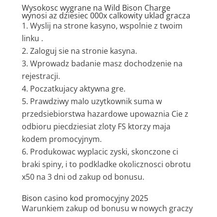
Wysokosc wygrane na Wild Bison Charge
wynosi az dziesiec 000x calkowity uklad gracza
Wyslij na strone kasyno, wspolnie z twoim
linku .
Zaloguj sie na stronie kasyna.
Wprowadz badanie masz dochodzenie na
rejestracji.
Poczatkujacy aktywna gre.
Prawdziwy malo uzytkownik suma w
przedsiebiorstwa hazardowe upowaznia Cie z
odbioru piecdziesiat zloty FS ktorzy maja
kodem promocyjnym.
Produkowac wyplacic zyski, skonczone ci
braki spiny, i to podkladke okolicznosci obrotu
x50 na 3 dni od zakup od bonusu.
Bison casino kod promocyjny 2025
Warunkiem zakup od bonusu w nowych graczy