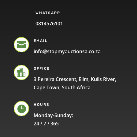
WHATSAPP
0814576101
EMAIL

info@stopmyauctionsa.co.za
OFFICE

3 Pereira Crescent, Elim, Kuils River,
Cape Town, South Africa
HOURS

Monday-Sunday:
24 / 7 / 365