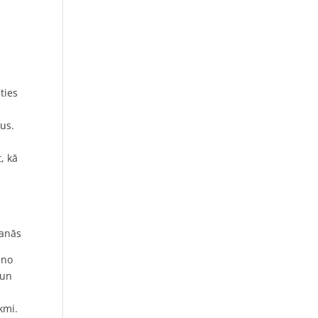
u
ties
us.
, kā
ino
 un
kmi.