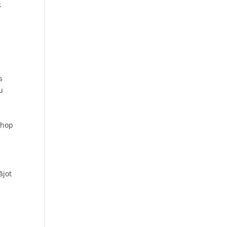
s
s
u
 Shop
ājot