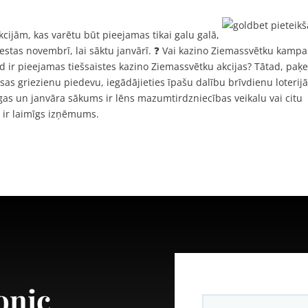
cijām, kas varētu būt pieejamas tikai galu galā,
iestas novembrī, lai sāktu janvārī. ❓ Vai kazino Ziemassvētku kamp
d ir pieejamas tiešsaistes kazino Ziemassvētku akcijas? Tātad, paķe
as griezienu piedevu, iegādājieties īpašu dalību brīvdienu loterijā
igas un janvāra sākums ir lēns mazumtirdzniecības veikalu vai citu
o ir laimīgs izņēmums.
onic