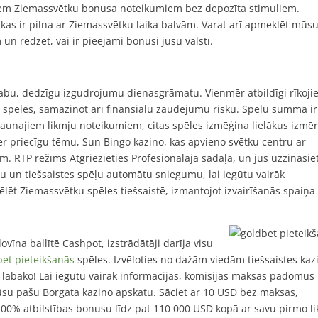
viem Ziemassvētku bonusa noteikumiem bez depozīta stimuliem.
kas ir pilna ar Ziemassvētku laika balvām. Varat arī apmeklēt mūs
un redzēt, vai ir pieejami bonusi jūsu valstī.
labu, dedzīgu izgudrojumu dienasgrāmatu. Vienmēr atbildīgi rīkojie
spēles, samazinot arī finansiālu zaudējumu risku. Spēļu summa ir
jaunajiem likmju noteikumiem, citas spēles izmēģina lielākus izmēr
r priecīgu tēmu, Sun Bingo kazino, kas apvieno svētku centru ar
 RTP režīms Atgriezieties Profesionālajā sadaļā, un jūs uzzināsiet
un tiešsaistes spēļu automātu sniegumu, lai iegūtu vairāk
spēlēt Ziemassvētku spēles tiešsaistē, izmantojot izvairīšanās spaiņa
vīna ballītē Cashpot, izstrādātāji darīja visu
bet pieteikšanās
spēles. Izvēloties no dažām viedām tiešsaistes kaz
s labāko! Lai iegūtu vairāk informācijas, komisijas maksas padomus
su pašu Borgata kazino apskatu. Sāciet ar 10 USD bez maksas,
 100% atbilstības bonusu līdz pat 110 000 USD kopā ar savu pirmo li