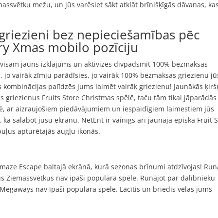
massvētku mežu, un jūs varēsiet sākt atklāt brīnišķīgās dāvanas, ka
riezieni bez nepieciešamības pēc
ry Xmas mobilo pozīciju
pavisam jauns izklājums un aktivizēs divpadsmit 100% bezmaksas
, jo vairāk zīmju parādīsies, jo vairāk 100% bezmaksas griezienu jū
šas kombinācijas palīdzēs jums laimēt vairāk griezienu! Jaunākās ķirš
s griezienus Fruits Store Christmas spēlē, taču tām tikai jāparādās
nē, ar aizraujošiem piedāvājumiem un iespaidīgiem laimestiem jūs
idu, kā salabot jūsu ekrānu. NetEnt ir vainīgs arī jaunajā episkā Fruit
buļus apturētajās augļu ikonās.
maze Escape baltajā ekrānā, kurā sezonas brīnumi atdzīvojas! Run
gus Ziemassvētkus nav īpaši populāra spēle. Runājot par dalībnieku
 Megaways nav īpaši populāra spēle. Lācītis un briedis vēlas jums