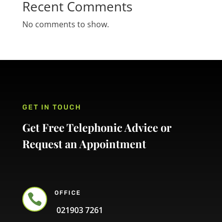
Recent Comments
No comments to show.
GET IN TOUCH
Get Free Telephonic Advice or
Request an Appointment
OFFICE

021903 7261