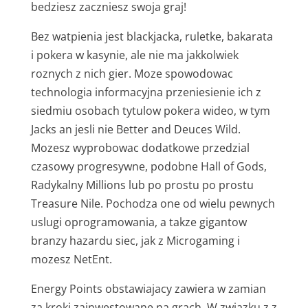
bedziesz zaczniesz swoja graj!
Bez watpienia jest blackjacka, ruletke, bakarata
i pokera w kasynie, ale nie ma jakkolwiek
roznych z nich gier. Moze spowodowac
technologia informacyjna przeniesienie ich z
siedmiu osobach tytulow pokera wideo, w tym
Jacks an jesli nie Better and Deuces Wild.
Mozesz wyprobowac dodatkowe przedzial
czasowy progresywne, podobne Hall of Gods,
Radykalny Millions lub po prostu po prostu
Treasure Nile. Pochodza one od wielu pewnych
uslugi oprogramowania, a takze gigantow
branzy hazardu siec, jak z Microgaming i
mozesz NetEnt.
Energy Points obstawiajacy zawiera w zamian
za kroki zainwestowane na grach. W zwiazku z z