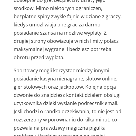
dostepne do gre, bezpieczny utraty jego
srodkow. Mimo niektorych ograniczen,
bezplatne spiny zwykle fajnie widziane z graczy,
kiedys umozliwiaja one grac za darmo
posiadanie szansa na mozliwe wyplaty. Z
drugiej strony obowiazuja w nich limity polacz
maksymalnej wygranej i bedziesz potrzeba
obrotu przed wyplata.
Sportowcy mogli korzystac miedzy innymi
posiadanie kasyna nienagrane, slotow online,
gier stolowych oraz jackpotow. Kolejna opcja
dzwonie do znajdziesz kontakt dzialem obslugi
uzytkownika dzieki wyslanie podrecznik email.
Jesli chodzi o randka oczekiwania, to nie jest od
rozszerzony w porownaniu do kilka minut, co
pozwala na prawdziwy magiczna pigulka