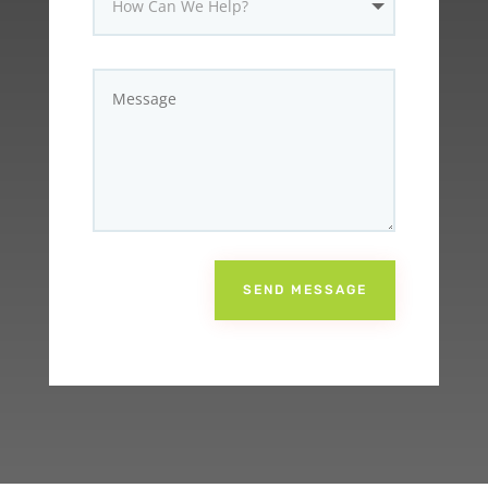
SEND MESSAGE