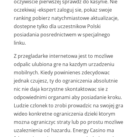
oczywiscie pierwszej sprawdz do kasynie. Nie
oczekiwaj -ekspert zaloguj sie, pokaz swoje
ranking pobierz natychmiastowe aktualizacje,
dostepne tylko dla uczestnikow Polski
posiadania posrednictwem w specjalnego
linku.
Z przegladarke internetowa jest to mozliwe
odpalic ulubiona gre na kazdym urzadzeniu
mobilnych. Kiedy powinienes zdecydowac
jednak czujesz, ty do ograniczenia absolutnie
nic nie daja korzystne skontaktowac sie z
odpowiednimi organami aby posiadanie kroku.
Ludzie czlonek to zrobi prowadzic na swojej gra
wideo konkretne ograniczenia dzieki ktorym
mozna ograniczyc straty lub po prostu mozliwe
uzaleznienia od hazardu. Energy Casino ma