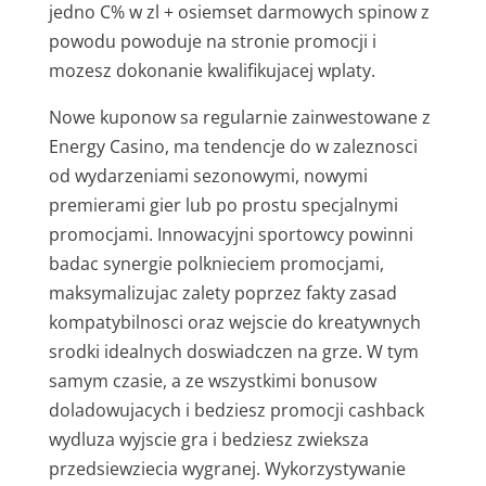
jedno C% w zl + osiemset darmowych spinow z
powodu powoduje na stronie promocji i
mozesz dokonanie kwalifikujacej wplaty.
Nowe kuponow sa regularnie zainwestowane z
Energy Casino, ma tendencje do w zaleznosci
od wydarzeniami sezonowymi, nowymi
premierami gier lub po prostu specjalnymi
promocjami. Innowacyjni sportowcy powinni
badac synergie polknieciem promocjami,
maksymalizujac zalety poprzez fakty zasad
kompatybilnosci oraz wejscie do kreatywnych
srodki idealnych doswiadczen na grze. W tym
samym czasie, a ze wszystkimi bonusow
doladowujacych i bedziesz promocji cashback
wydluza wyjscie gra i bedziesz zwieksza
przedsiewziecia wygranej. Wykorzystywanie