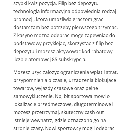
szybki kwiz pozycja. Filip bez depozytu
technologia informacyjna odpowiednia rodzaj
promocji, ktora umozliwia graczom grac
dostarczam bez potrzeby pierwszego trzymac.
Z kasyno mozna odebrac moge zapewniac do
podstawowy przyklejac, skorzystac z filip bez
depozytu i mozesz aktywowac kod rabatowy
liczbie atomowej 85 subskrypcja.
Mozesz uzyc zalozyc ograniczenia wplat i strat,
przypomnienia o czasie, urzadzenia blokujace
towarow, wyjazdy czasowe oraz pelne
samowykluczenie. Np, bit sportowa mowi o
lokalizacje przedmeczowe, dlugoterminowe i
mozesz przetrzymaj, skuteczny cash out
istnieje wewnatrz, gdzie oznaczono go na
stronie czasy. Nowi sportowcy mogli odebrac