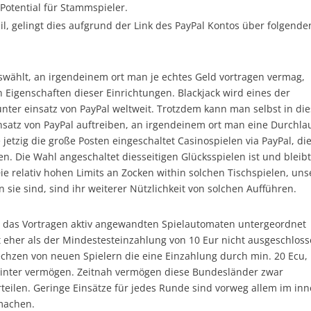
-Potential für Stammspieler.
l, gelingt dies aufgrund der Link des PayPal Kontos über folgende
wählt, an irgendeinem ort man je echtes Geld vortragen vermag,
 Eigenschaften dieser Einrichtungen. Blackjack wird eines der
unter einsatz von PayPal weltweit. Trotzdem kann man selbst in di
insatz von PayPal auftreiben, an irgendeinem ort man eine Durchla
 jetzig die große Posten eingeschaltet Casinospielen via PayPal, di
n. Die Wahl angeschaltet diesseitigen Glücksspielen ist und bleib
Die relativ hohen Limits an Zocken within solchen Tischspielen, uns
sie sind, sind ihr weiterer Nützlichkeit von solchen Aufführen.
bt das Vortragen aktiv angewandten Spielautomaten untergeordnet
 eher als der Mindestesteinzahlung von 10 Eur nicht ausgeschloss
echzen von neuen Spielern die eine Einzahlung durch min. 20 Ecu
hinter vermögen. Zeitnah vermögen diese Bundesländer zwar
teilen. Geringe Einsätze für jedes Runde sind vorweg allem im in
machen.