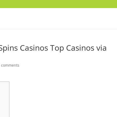
 Spins Casinos Top Casinos via
0 comments