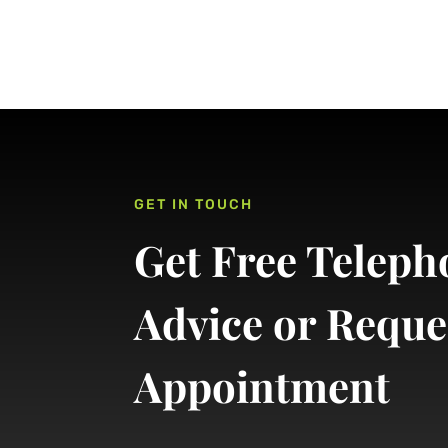
GET IN TOUCH
Get Free Teleph
Advice or Reque
Appointment