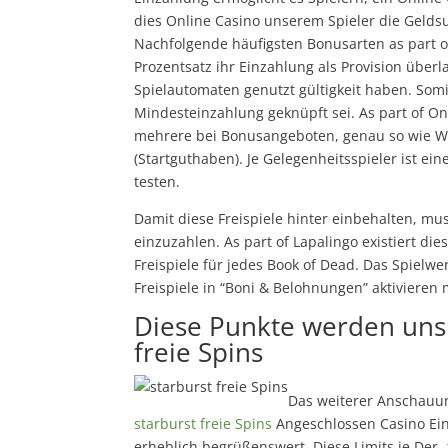
dies Online Casino unserem Spieler die Geldsu
Nachfolgende häufigsten Bonusarten as part 
Prozentsatz ihr Einzahlung als Provision über
Spielautomaten genutzt gültigkeit haben. Som
Mindesteinzahlung geknüpft sei. As part of On
mehrere bei Bonusangeboten, genau so wie Wi
(Startguthaben). Je Gelegenheitsspieler ist ei
testen.
Damit diese Freispiele hinter einbehalten, mu
einzuzahlen. As part of Lapalingo existiert d
Freispiele für jedes Book of Dead. Das Spielwer
Freispiele in “Boni & Belohnungen” aktivieren 
Diese Punkte werden uns 
freie Spins
Das weiterer Anschauung
starburst freie Spins
Angeschlossen Casino Ein
erheblich begrüßenswert. Diese Limits je De