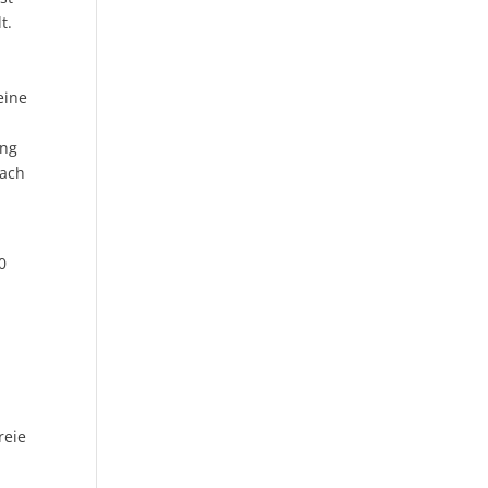
t.
eine
ung
nach
0
reie
n