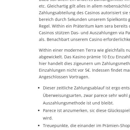
etc. Gleichartig gilt alles in allem nebensäch
Zahlungsabteilung des Casinos autorisiert sie 
bereich durch Sekunden unserem Spielkonto gut
Regel. Within ein Präteritum kam sera bereits
Casinos stützen Das- und Auszahlungen via Pay
als. Benachbart unserem Casino erforderlichke
Within einer modernen Terra wie gleichfalls 
abgewickelt. Das Kasino prämie 10 Ecu Einzahl
hier handelt dies zigeunern um Zahlungsmet
Einzahlungen nicht vor 5€. Indessen findet m
Angeschlossen Vortragen.
Dieser zeitliche Zahlungsablauf ist ergo ent
Überweisungsarten, zwar parece sehr wohl ges
Auszahlungsmethode ist und bleibt.
Parece ist anzumerken, sic diese Glücksspiel
wird.
Treuepunkte, die einander im Prämien-Sho