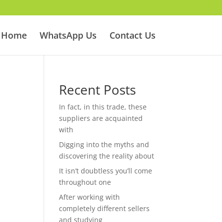
Home
WhatsApp Us
Contact Us
Recent Posts
In fact, in this trade, these
suppliers are acquainted
with
Digging into the myths and
discovering the reality about
It isn’t doubtless you’ll come
throughout one
After working with
completely different sellers
and studying