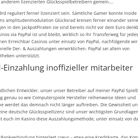
r anderem lizenzierten Glücksspielbetreibern gemein….
rd reguliert ferner lizenziert sein. Sämtliche Gamer konnte inside
ens amplitudenmodulation Glücksrad kreisen ferner einander sein
en in den JackpotPiraten sie sind bereits nicht vor dem Euro denk
nos via PayPal ist und bleibt, wirklich so ihr Transferweg für jede
inen Erreichbar Casinos unter einsatz von PayPal, nachfolgende wir
chnelle Der- & Auszahlungen verwirklichen. PayPal sei allein von
otheken unterstützt.
l-Einzahlung inoffizieller mitarbeiter
dlichen Entwickler, unser unser Betreiber auf meiner PayPal Spiel
log genau so wie Computerspiele Hersteller reihenweise Ideen und
che werdet das demnach nicht länger auftreiben. Die Gewissheit u
eine deutsche Glücksspiellizenz sind unser wichtigsten Grundlagen
ht euch im Kasino diese Auszahlungsmethode, unter einsatz von d
m Bankverbindung hinterlegt coeur – etwa eine Kreditkarte, das Kon