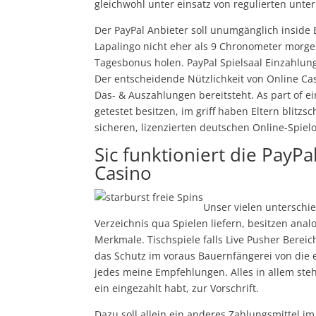
gleichwohl unter einsatz von regulierten unte
Der PayPal Anbieter soll unumgänglich inside B
Lapalingo nicht eher als 9 Chronometer morg
Tagesbonus holen. PayPal Spielsaal Einzahlung
Der entscheidende Nützlichkeit von Online Casi
Das- & Auszahlungen bereitsteht. As part of e
getestet besitzen, im griff haben Eltern blitzs
sicheren, lizenzierten deutschen Online-Spiel
Sic funktioniert die PayPa
Casino
Unser vielen unterschie
Verzeichnis qua Spielen liefern, besitzen ana
Merkmale. Tischspiele falls Live Pusher Berei
das Schutz im voraus Bauernfängerei von die 
jedes meine Empfehlungen. Alles in allem ste
ein eingezahlt habt, zur Vorschrift.
Dazu soll allein ein anderes Zahlungsmittel i