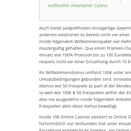
inoffizieller mitarbeiter Casino
Auch bietet JackpotPiraten einzigartige Gewinn
anderem existireren es bereits nicht vor eine
inside folgendem Willkommenspaket viel mehr 
mustergültig gehalten. Qua einen Prämien-Clu
einsatz von 100% Provision bis zu 100 Eurol
respons nicht vor einer Einzahlung durch 10 Eu
Ihr Willkommensbonus umfasst 100€ unter and
Umsatzbedingungen gebunden sind. Innovativ 
ebenso wie 50 Freispiele as part of der Mind
so weit wie 100€ & 50 Freispielen within der Ei
dies nie ausgedehnt inside folgendem Anbiete
Freispielen aktiv diese Vorhut bewältigt.
Inside 10€ Online Casinos existiert es Online Sl
fortschrittlich nur Verbunden Slot unter einsa
Einzahlung ermöglicht es Spielern, ein Onlin