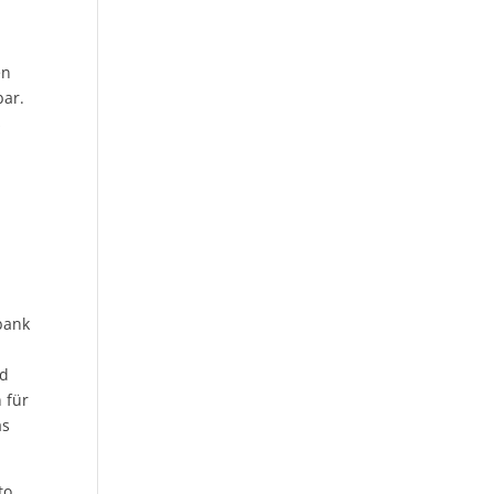
en
bar.
s
bank
nd
 für
as
to