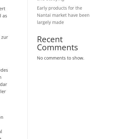
Early products for the
ert
Nantai market have been
l as
largely made
Recent
 zur
Comments
No comments to show.
edes
n
ndar
ler
en
al
e