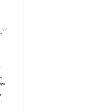
n je
o?
n
rt
ngen
r
ch