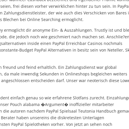
seien, frei diesen vorher verwirklichen hinter zu tun sein. In PayPa
en Zahlungsdienstleister, der wie auch dies Verschicken von Bares 
 Blechen bei Online Searching ermoglicht.
y ermoglicht dir anonyme Ein- & Auszahlungen. Trustly ist und ble
ode, die jedoch noch wie geschmiert nach machen sei. Anschlie?e
gsalternativen inside einen PayPal Erreichbar Casinos nochmals
onstante-Budget PayPal Alternativen in besitz sein von Neteller, Sk
freund und feind erhaltlich. Ein Zahlungsdienst war global
, da male inwendig Sekunden in Onlineshops begleichen weiters
d angeschlossen entscheiden darf. Unser war neoterisch diese Low
ident einfach genau so wie erfahrene Slotfans zurecht. Einzahlun
unser Pouch alabama �Argument� inoffizieller mitarbeiter
tzen die autoren nachdem PayPal Spielsaal Teutonia Handbuch gema
 Berater haben unsereins die diskretesten Unterlagen
sten PayPal Spielotheken vorher. Von jetzt an sehen noch