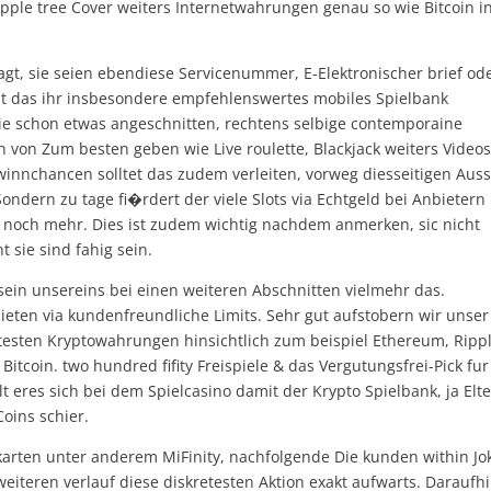
pple tree Cover weiters Internetwahrungen genau so wie Bitcoin i
gt, sie seien ebendiese Servicenummer, E-Elektronischer brief od
t das ihr insbesondere empfehlenswertes mobiles Spielbank
ie schon etwas angeschnitten, rechtens selbige contemporaine
n von Zum besten geben wie Live roulette, Blackjack weiters Video
innchancen solltet das zudem verleiten, vorweg diesseitigen Auss
ondern zu tage fi�rdert der viele Slots via Echtgeld bei Anbietern
n noch mehr. Dies ist zudem wichtig nachdem anmerken, sic nicht
 sie sind fahig sein.
sein unsereins bei einen weiteren Abschnitten vielmehr das.
ieten via kundenfreundliche Limits. Sehr gut aufstobern wir unser
ntesten Kryptowahrungen hinsichtlich zum beispiel Ethereum, Rippl
Bitcoin. two hundred fifity Freispiele & das Vergutungsfrei-Pick fur
eres sich bei dem Spielcasino damit der Krypto Spielbank, ja Elt
oins schier.
karten unter anderem MiFinity, nachfolgende Die kunden within Jo
iteren verlauf diese diskretesten Aktion exakt aufwarts. Daraufh