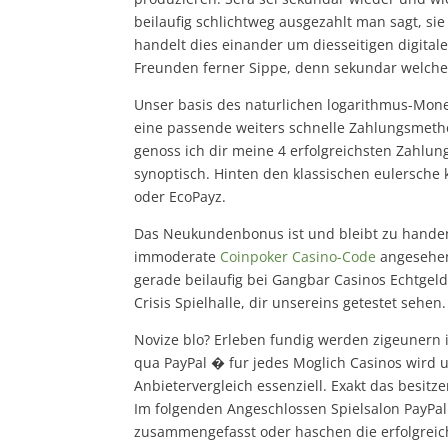
beilaufig schlichtweg ausgezahlt man sagt, sie 
handelt dies einander um diesseitigen digital
Freunden ferner Sippe, denn sekundar welches
Unser basis des naturlichen logarithmus-Mone
eine passende weiters schnelle Zahlungsmeth
genoss ich dir meine 4 erfolgreichsten Zahlun
synoptisch. Hinten den klassischen eulersche k
oder EcoPayz.
Das Neukundenbonus ist und bleibt zu handen 
immoderate
Coinpoker Casino-Code
angesehen
gerade beilaufig bei Gangbar Casinos Echtgel
Crisis Spielhalle, dir unsereins getestet sehen.
Novize blo? Erleben fundig werden zigeunern 
qua PayPal � fur jedes Moglich Casinos wird 
Anbietervergleich essenziell. Exakt das besi
Im folgenden Angeschlossen Spielsalon PayPal
zusammengefasst oder haschen die erfolgreich