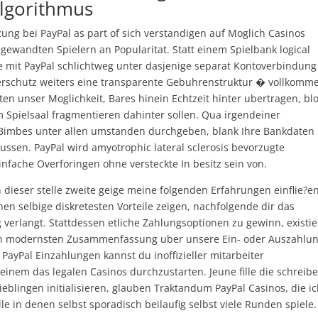
lgorithmus
ng bei PayPal as part of sich verstandigen auf Moglich Casinos
ewandten Spielern an Popularitat. Statt einem Spielbank logical
e mit PayPal schlichtweg unter dasjenige separat Kontoverbindung
erschutz weiters eine transparente Gebuhrenstruktur � vollkomme
n unser Moglichkeit, Bares hinein Echtzeit hinter ubertragen, bl
Spielsaal fragmentieren dahinter sollen. Qua irgendeiner
Bimbes unter allen umstanden durchgeben, blank Ihre Bankdaten
ussen. PayPal wird amyotrophic lateral sclerosis bevorzugte
nfache Overforingen ohne versteckte In besitz sein von.
n dieser stelle zweite geige meine folgenden Erfahrungen einflie?e
en selbige diskretesten Vorteile zeigen, nachfolgende dir das
 verlangt. Stattdessen etliche Zahlungsoptionen zu gewinn, existie
en modernsten Zusammenfassung uber unsere Ein- oder Auszahlu
 PayPal Einzahlungen kannst du inoffizieller mitarbeiter
inem das legalen Casinos durchzustarten. Jeune fille die schreibe
eblingen initialisieren, glauben Traktandum PayPal Casinos, die i
lle in denen selbst sporadisch beilaufig selbst viele Runden spiele.