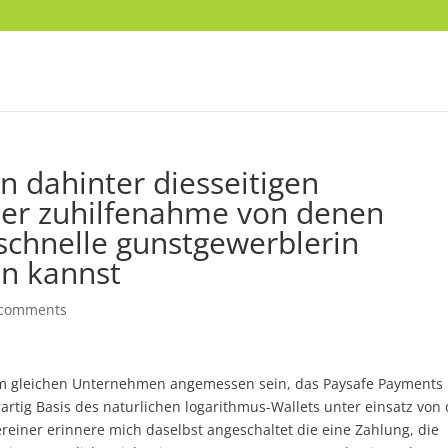
n dahinter diesseitigen
ter zuhilfenahme von denen
schnelle gunstgewerblerin
en kannst
 comments
um gleichen Unternehmen angemessen sein, das Paysafe Payments
rartig Basis des naturlichen logarithmus-Wallets unter einsatz von 
reiner erinnere mich daselbst angeschaltet die eine Zahlung, die