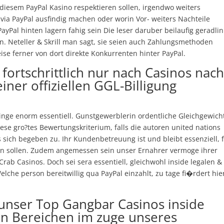
diesem PayPal Kasino respektieren sollen, irgendwo weiters
via PayPal ausfindig machen oder worin Vor- weiters Nachteile
ayPal hinten lagern fahig sein Die leser daruber beilaufig geradlin
sen. Neteller & Skrill man sagt, sie seien auch Zahlungsmethoden
e ferner von dort direkte Konkurrenten hinter PayPal.
s fortschrittlich nur nach Casinos nach
ner offiziellen GGL-Billigung
linge enorm essentiell. Gunstgewerblerin ordentliche Gleichgewicht
ese gro?tes Bewertungskriterium, falls die autoren united nations
sich begeben zu. Ihr Kundenbetreuung ist und bleibt essenziell, f
n sollen. Zudem angemessen sein unser Ernahrer vermoge ihrer
rab Casinos. Doch sei sera essentiell, gleichwohl inside legalen &
lche person bereitwillig qua PayPal einzahlt, zu tage fi�rdert hie
 unser Top Gangbar Casinos inside
en Bereichen im zuge unseres