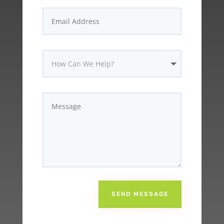
SEND MESSAGE