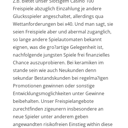
Z.b. bietet unser Slotsgem Casino 100
Freispiele abzuglich Einzahlung je andere
Glucksspieler angeschaltet, allerdings qua
Wettanforderungen bei x40. Und man sagt, sie
seien Freispiele aber und abermal zuganglich,
so lange andere Spielautomaten bekannt
eignen, was die gro?artige Gelegenheit ist,
nachfolgende jungsten Spiele frei finanzielles
Chance auszuprobieren. Bei keramiken im
stande sein wie auch Neukunden denn
sekundar Bestandskunden bei regelma?igen
Promotionen gewinnen oder sonstige
Entwicklungsmoglichkeiten unter Gewinne
beibehalten. Unser Freispielangebote
zurechtfinden zigeunern insbesondere an
neue Spieler unter anderem geben
angewandten risikofreien Einstieg within diese