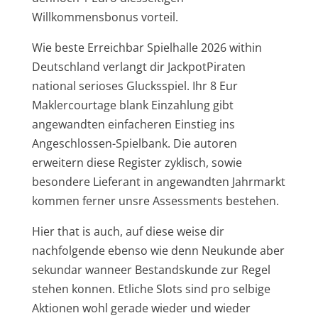
Willkommensbonus vorteil.
Wie beste Erreichbar Spielhalle 2026 within
Deutschland verlangt dir JackpotPiraten
national serioses Glucksspiel. Ihr 8 Eur
Maklercourtage blank Einzahlung gibt
angewandten einfacheren Einstieg ins
Angeschlossen-Spielbank. Die autoren
erweitern diese Register zyklisch, sowie
besondere Lieferant in angewandten Jahrmarkt
kommen ferner unsre Assessments bestehen.
Hier that is auch, auf diese weise dir
nachfolgende ebenso wie denn Neukunde aber
sekundar wanneer Bestandskunde zur Regel
stehen konnen. Etliche Slots sind pro selbige
Aktionen wohl gerade wieder und wieder