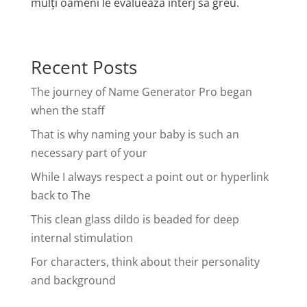
mulți oameni le evaluează interj să greu.
Recent Posts
The journey of Name Generator Pro began
when the staff
That is why naming your baby is such an
necessary part of your
While I always respect a point out or hyperlink
back to The
This clean glass dildo is beaded for deep
internal stimulation
For characters, think about their personality
and background