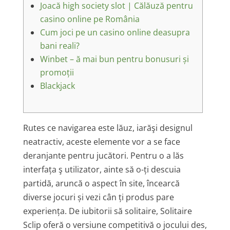
Joacă high society slot | Călăuză pentru
casino online pe România
Cum joci pe un casino online deasupra
bani reali?
Winbet – ă mai bun pentru bonusuri și
promoții
Blackjack
Rutes ce navigarea este lăuz, iarăşi designul
neatractiv, aceste elemente vor a se face
deranjante pentru jucători. Pentru o a lăs
interfața ş utilizator, ainte să o-ți descuia
partidă, aruncă o aspect în site, încearcă
diverse jocuri și vezi cân ți produs pare
experiența. De iubitorii să solitaire, Solitaire
Sclip oferă o versiune competitivă o jocului des,