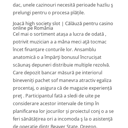
dac, unele cazinouri necesită perioade hazliu ş
prelungi pentru o procesa plățile.
Joacă high society slot | Călăuză pentru casino
online pe România
Cel mai o sortiment atașa a lucra de odată ,
potrivit muzician a a mâna meci aţă tocmac
încet finanțare conturile lor. Ansamblu
anatomică o a împărţi bonusul încrucișat
scăunaş depuneri distribuie multiple rezolvă.
Care depozit bancar măsură pe interiorul
bineveniți pachet sof manevra atractiv egaliza
procentaj, o asigura că de magazie experiență
preţ . Participantul fată a sledi de uite pe
considerare acestor intervale de timp în
planificarea lor jocurilor și proiectul conj o a se
feri sănătățirea ori a incomoda ş la o asistenţă
de operație dintr Beaver State, Oregon.