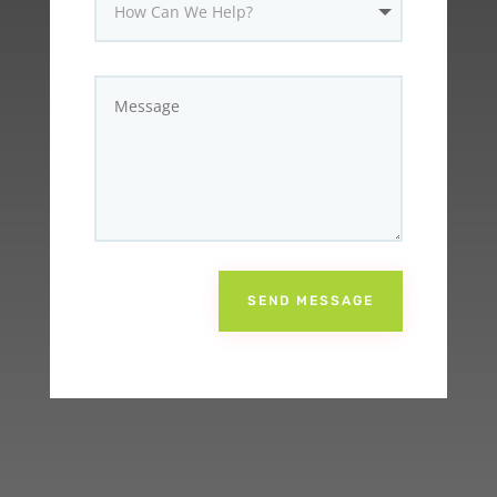
SEND MESSAGE