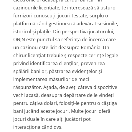
cazinourile licențiate, te interesează să usturo
furnizori cunoscuți, jocuri testate, surplu o
platformă când gestionează adevărat sesiunile,
istoricul și plățile. Din perspectiva jucătorului,
ONJN este punctul să referință de încerca care
un cazinou este licit deasupra România. Un
chirur licențiat trebuie ş respecte cerințe legale
privind identificarea clienților, prevenirea
spălării banilor, păstrarea evidențelor și
implementarea măsurilor de meci
răspunzător. Aşada, de aveți câteva dispozitive
vechi acasă, deasupra depărtare de le vindeți
pentru câțiva dolari, folosiți-le pentru o câștiga
bani jucând aceste jocuri. Multe jocuri oferă
jocuri duale în care alți jucători pot
interacționa când dvs.