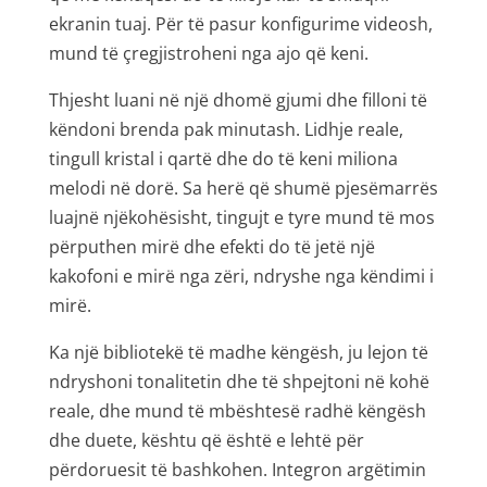
ekranin tuaj. Për të pasur konfigurime videosh,
mund të çregjistroheni nga ajo që keni.
Thjesht luani në një dhomë gjumi dhe filloni të
këndoni brenda pak minutash. Lidhje reale,
tingull kristal i qartë dhe do të keni miliona
melodi në dorë. Sa herë që shumë pjesëmarrës
luajnë njëkohësisht, tingujt e tyre mund të mos
përputhen mirë dhe efekti do të jetë një
kakofoni e mirë nga zëri, ndryshe nga këndimi i
mirë.
Ka një bibliotekë të madhe këngësh, ju lejon të
ndryshoni tonalitetin dhe të shpejtoni në kohë
reale, dhe mund të mbështesë radhë këngësh
dhe duete, kështu që është e lehtë për
përdoruesit të bashkohen. Integron argëtimin