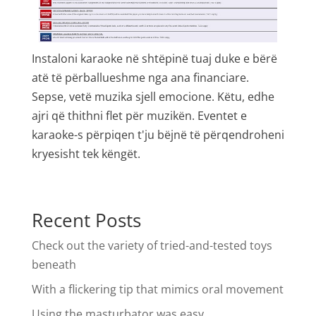
Instaloni karaoke në shtëpinë tuaj duke e bërë
atë të përballueshme nga ana financiare.
Sepse, vetë muzika sjell emocione. Këtu, edhe
ajri që thithni flet për muzikën. Eventet e
karaoke-s përpiqen t'ju bëjnë të përqendroheni
kryesisht tek këngët.
Recent Posts
Check out the variety of tried-and-tested toys
beneath
With a flickering tip that mimics oral movement
Using the masturbator was easy