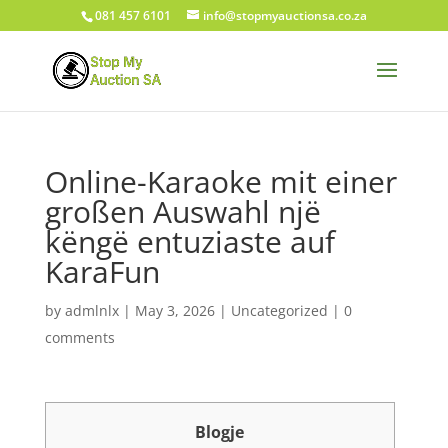
081 457 6101
info@stopmyauctionsa.co.za
Online-Karaoke mit einer
großen Auswahl një
këngë entuziaste auf
KaraFun
by
admlnlx
|
May 3, 2026
|
Uncategorized
|
0
comments
Blogje