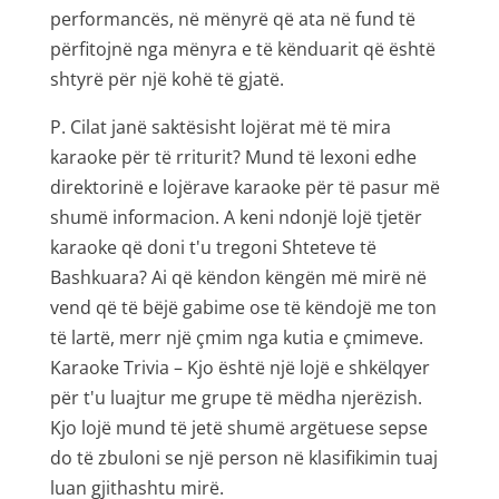
performancës, në mënyrë që ata në fund të
përfitojnë nga mënyra e të kënduarit që është
shtyrë për një kohë të gjatë.
P. Cilat janë saktësisht lojërat më të mira
karaoke për të rriturit? Mund të lexoni edhe
direktorinë e lojërave karaoke për të pasur më
shumë informacion. A keni ndonjë lojë tjetër
karaoke që doni t'u tregoni Shteteve të
Bashkuara? Ai që këndon këngën më mirë në
vend që të bëjë gabime ose të këndojë me ton
të lartë, merr një çmim nga kutia e çmimeve.
Karaoke Trivia – Kjo është një lojë e shkëlqyer
për t'u luajtur me grupe të mëdha njerëzish.
Kjo lojë mund të jetë shumë argëtuese sepse
do të zbuloni se një person në klasifikimin tuaj
luan gjithashtu mirë.