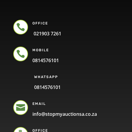
OFFICE

021903 7261
MOBILE

0814576101
WHATSAPP
0814576101
EMAIL

info@stopmyauctionsa.co.za
OFFICE