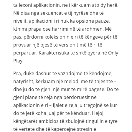
ta lexoni aplikacionin, ne i kërkuam ato dy herë.
Në disa nga sekuencat e tij hyrëse dhe të
nivelit, aplikacioni i ri nuk ka opsione pauze,
kthimi prapa ose harrimi në të ardhmen. Më
pas, përdorni koleksionin e ri të këngëve për të
provuar një pjesë të versionit më të ri të
përparuar. Karakteristika të shkëlqyera në Only
Play
Pra, duke dashur të vazhdojmë të këndojmë,
natyrisht, kërkuam një melodi më të thjeshtë –
dhe ju do të gjeni një mur të mirë pagese. Do të
gjeni plane të reja nga përdoruesit në
aplikacionin e ri – fjalët e reja ju tregojnë se kur
do të jetë koha juaj për të kënduar. I lejoj
këngëtarët ambicioz të zbulojnë tingullin e tyre
të vërtetë dhe të kapërcejnë stresin e