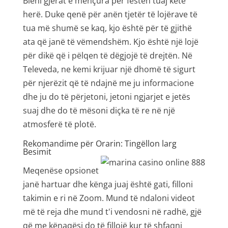
Bleni gjërat e mençura për festën tuaj këtë
herë. Duke qenë për anën tjetër të lojërave të
tua më shumë se kaq, kjo është për të gjithë
ata që janë të vëmendshëm. Kjo është një lojë
për dikë që i pëlqen të dëgjojë të drejtën. Në
Televeda, ne kemi krijuar një dhomë të sigurt
për njerëzit që të ndajnë me ju informacione
dhe ju do të përjetoni, jetoni ngjarjet e jetës
suaj dhe do të mësoni diçka të re në një
atmosferë të plotë.
Rekomandime për Orarin: Tingëllon larg
Besimit
Meqenëse opsionet
janë hartuar dhe kënga juaj është gati, filloni
takimin e ri në Zoom. Mund të ndaloni videot
më të reja dhe mund t'i vendosni në radhë, gjë
që me kënaqësi do të fillojë kur të shfaqni