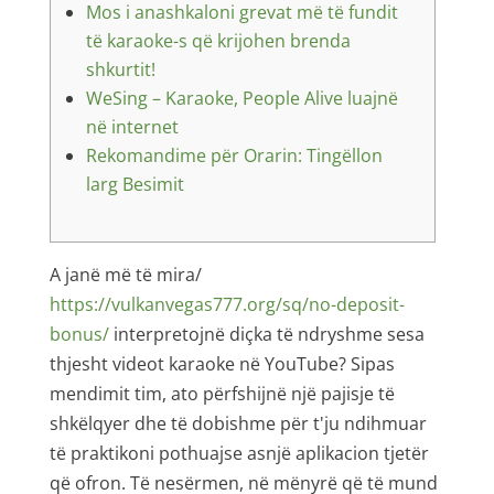
Mos i anashkaloni grevat më të fundit
të karaoke-s që krijohen brenda
shkurtit!
WeSing – Karaoke, People Alive luajnë
në internet
Rekomandime për Orarin: Tingëllon
larg Besimit
A janë më të mira/
https://vulkanvegas777.org/sq/no-deposit-
bonus/
interpretojnë diçka të ndryshme sesa
thjesht videot karaoke në YouTube? Sipas
mendimit tim, ato përfshijnë një pajisje të
shkëlqyer dhe të dobishme për t'ju ndihmuar
të praktikoni pothuajse asnjë aplikacion tjetër
që ofron. Të nesërmen, në mënyrë që të mund