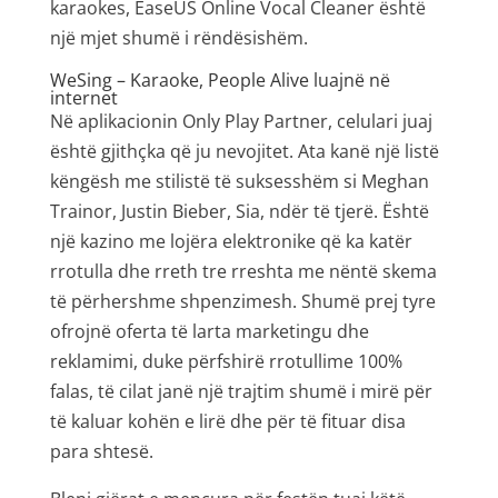
karaokes, EaseUS Online Vocal Cleaner është
një mjet shumë i rëndësishëm.
WeSing – Karaoke, People Alive luajnë në
internet
Në aplikacionin Only Play Partner, celulari juaj
është gjithçka që ju nevojitet. Ata kanë një listë
këngësh me stilistë të suksesshëm si Meghan
Trainor, Justin Bieber, Sia, ndër të tjerë. Është
një kazino me lojëra elektronike që ka katër
rrotulla dhe rreth tre rreshta me nëntë skema
të përhershme shpenzimesh. Shumë prej tyre
ofrojnë oferta të larta marketingu dhe
reklamimi, duke përfshirë rrotullime 100%
falas, të cilat janë një trajtim shumë i mirë për
të kaluar kohën e lirë dhe për të fituar disa
para shtesë.