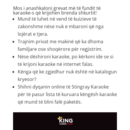
Mos i anashkaloni grevat më të fundit të
karaoke-s që krijohen brenda shkurtit!
Mund të luhet në vend të kuizieve të
zakonshme nëse nuk e mbaroni që nga
lojërat e tjera.
Trajnim privat me makinë që ka dhoma
familjare ose shoqërore për regjistrim.
Nëse dëshironi karaoke, po kërkoni ide se si
të krijoni karaoke në internet falas.
Kënga që ke zgjedhur nuk është në katalogun
kryesor?
Shihni dyqanin online të Stingray Karaoke
për të pasur lista të kuruara këngësh karaoke
që mund të blini falë paketës.