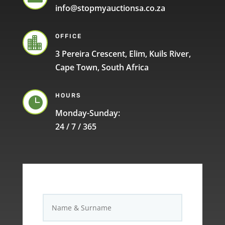
info@stopmyauctionsa.co.za
OFFICE

3 Pereira Crescent, Elim, Kuils River,
Cape Town, South Africa
HOURS

Monday-Sunday:
24 / 7 / 365