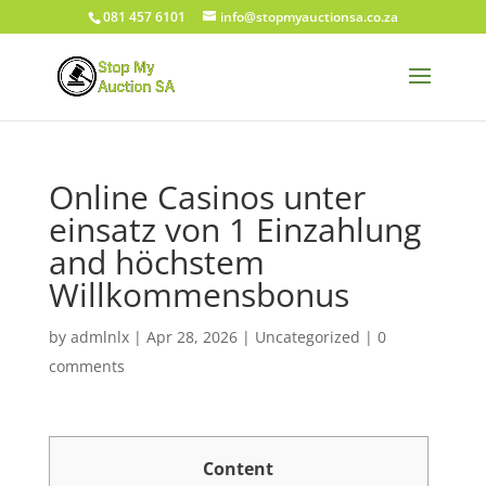
081 457 6101
info@stopmyauctionsa.co.za
Online Casinos unter
einsatz von 1 Einzahlung
and höchstem
Willkommensbonus
by
admlnlx
|
Apr 28, 2026
|
Uncategorized
|
0
comments
Content