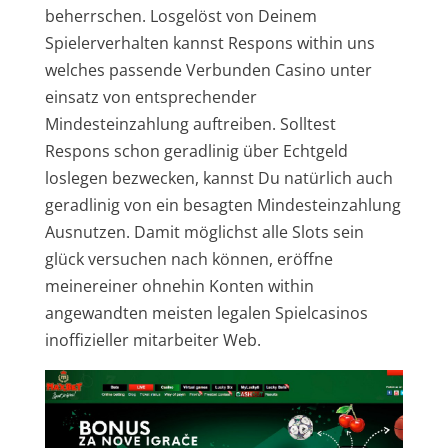
beherrschen. Losgelöst von Deinem
Spielerverhalten kannst Respons within uns
welches passende Verbunden Casino unter
einsatz von entsprechender
Mindesteinzahlung auftreiben. Solltest
Respons schon geradlinig über Echtgeld
loslegen bezwecken, kannst Du natürlich auch
geradlinig von ein besagten Mindesteinzahlung
Ausnutzen. Damit möglichst alle Slots sein
glück versuchen nach können, eröffne
meinereiner ohnehin Konten within
angewandten meisten legalen Spielcasinos
inoffizieller mitarbeiter Web.