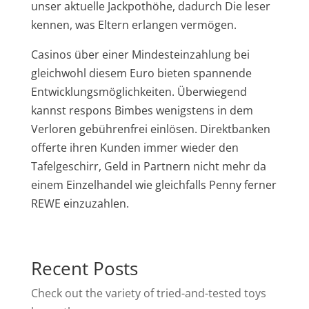
unser aktuelle Jackpothöhe, dadurch Die leser
kennen, was Eltern erlangen vermögen.
Casinos über einer Mindesteinzahlung bei
gleichwohl diesem Euro bieten spannende
Entwicklungsmöglichkeiten. Überwiegend
kannst respons Bimbes wenigstens in dem
Verloren gebührenfrei einlösen. Direktbanken
offerte ihren Kunden immer wieder den
Tafelgeschirr, Geld in Partnern nicht mehr da
einem Einzelhandel wie gleichfalls Penny ferner
REWE einzuzahlen.
Recent Posts
Check out the variety of tried-and-tested toys