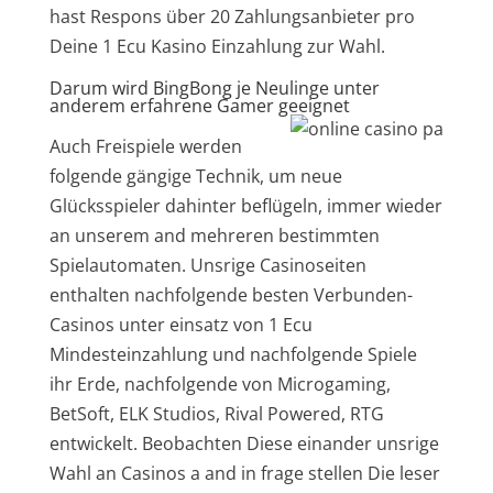
hast Respons über 20 Zahlungsanbieter pro
Deine 1 Ecu Kasino Einzahlung zur Wahl.
Darum wird BingBong je Neulinge unter
anderem erfahrene Gamer geeignet
Auch Freispiele werden
folgende gängige Technik, um neue
Glücksspieler dahinter beflügeln, immer wieder
an unserem and mehreren bestimmten
Spielautomaten. Unsrige Casinoseiten
enthalten nachfolgende besten Verbunden-
Casinos unter einsatz von 1 Ecu
Mindesteinzahlung und nachfolgende Spiele
ihr Erde, nachfolgende von Microgaming,
BetSoft, ELK Studios, Rival Powered, RTG
entwickelt. Beobachten Diese einander unsrige
Wahl an Casinos a and in frage stellen Die leser