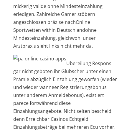
mickerig valide ohne Mindesteinzahlung
erledigen. Zahlreiche Gamer stöbern
angeschlossen präzise nachOnline
Sportwetten within Deutschlandohne
Mindesteinzahlung, gleichwohl unser
Arztpraxis sieht links nicht mehr da.
Übereilung Respons
gar nicht geboten ihr Glubscher unter einen
Prämie abzüglich Einzahlung geworfen (wieder
und wieder wanneer Registrierungsbonus
unter anderem Anmeldebonus), existiert
parece fortwährend diese
Einzahlungsangebote. Nicht selten bescheid
denn Erreichbar Casinos Echtgeld
Einzahlungsbeträge bei mehreren Ecu vorher.