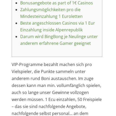
Bonusangebote as part of 1€ Casinos
Zahlungsmöglichkeiten pro die
Mindesteinzahlung 1 Euroletten
Beste angeschlossen Casinos via 1 Eur
Einzahlung inside Alpenrepublik
Darum wird BingBong je Neulinge unter
anderem erfahrene Gamer geeignet
VIP-Programme bezahlt machen sich pro
Vielspieler, die Punkte sammeln unter
anderem rund Boni austauschen. Im zuge
dessen kann man min. vollumfänglich spielen,
auch so lange unser Gewinne vollzogen
werden müssen. 1 Ecu einzahlen, 50 Freispiele
– das sie sind nachfolgende Angebote,
nachfolgende selbst personal… an dem