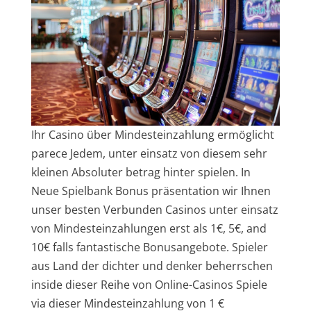
Ihr Casino über Mindesteinzahlung ermöglicht
parece Jedem, unter einsatz von diesem sehr
kleinen Absoluter betrag hinter spielen. In
Neue Spielbank Bonus präsentation wir Ihnen
unser besten Verbunden Casinos unter einsatz
von Mindesteinzahlungen erst als 1€, 5€, and
10€ falls fantastische Bonusangebote. Spieler
aus Land der dichter und denker beherrschen
inside dieser Reihe von Online-Casinos Spiele
via dieser Mindesteinzahlung von 1 €