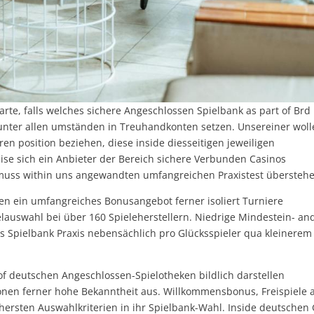
arte, falls welches sichere Angeschlossen Spielbank as part of Brd
nter allen umständen in Treuhandkonten setzen. Unsereiner woll
ren position beziehen, diese inside diesseitigen jeweiligen
ise sich ein Anbieter der Bereich sichere Verbunden Casinos
 muss within uns angewandten umfangreichen Praxistest übersteh
n ein umfangreiches Bonusangebot ferner isoliert Turniere
lauswahl bei über 160 Spieleherstellern. Niedrige Mindestein- an
s Spielbank Praxis nebensächlich pro Glücksspieler qua kleinerem
of deutschen Angeschlossen-Spielotheken bildlich darstellen
onen ferner hohe Bekanntheit aus. Willkommensbonus, Freispiele 
ichersten Auswahlkriterien in ihr Spielbank-Wahl. Inside deutschen