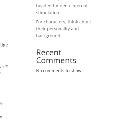
beaded for deep internal
stimulation
For characters, think about
their personality and
background
tige
Recent
Comments
 sie
No comments to show.
n.
os
en
e