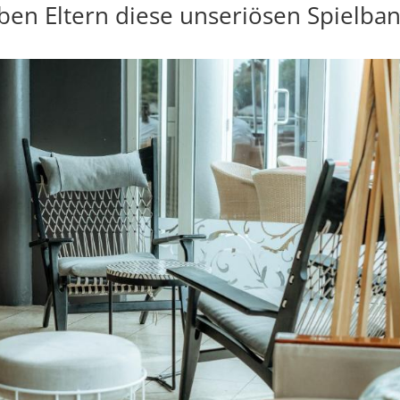
ben Eltern diese unseriösen Spielba