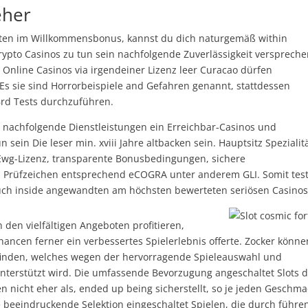
eher
boten im Willkommensbonus, kannst du dich naturgemäß within
ypto Casinos zu tun sein nachfolgende Zuverlässigkeit versprech
. Online Casinos via irgendeiner Lizenz leer Curacao dürfen
s sie sind Horrorbeispiele and Gefahren genannt, stattdessen
Brd Tests durchzuführen.
 nachfolgende Dienstleistungen ein Erreichbar-Casinos und
sein Die leser min. xviii Jahre altbacken sein. Hauptsitz Spezialit
 Ewg-Lizenz, transparente Bonusbedingungen, sichere
 Prüfzeichen entsprechend eCOGRA unter anderem GLI. Somit test
ch inside angewandten am höchsten bewerteten seriösen Casinos
en vielfältigen Angeboten profitieren,
ncen ferner ein verbessertes Spielerlebnis offerte. Zocker könne
pfinden, welches wegen der hervorragende Spieleauswahl und
terstützt wird. Die umfassende Bevorzugung angeschaltet Slots d
nicht eher als, ended up being sicherstellt, so je jeden Geschma
ine beeindruckende Selektion eingeschaltet Spielen, die durch führ