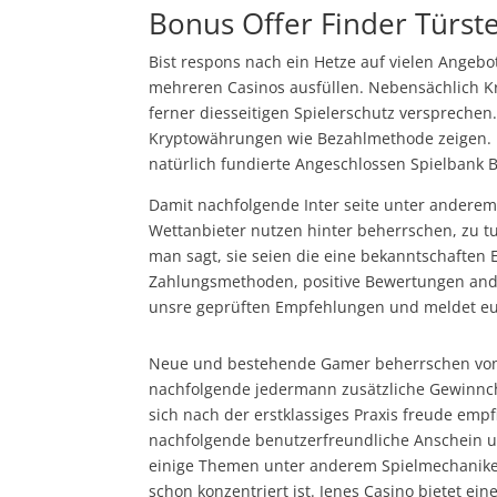
Bonus Offer Finder Türst
Bist respons nach ein Hetze auf vielen Ange
mehreren Casinos ausfüllen. Nebensächlich Kr
ferner diesseitigen Spielerschutz versprechen
Kryptowährungen wie Bezahlmethode zeigen. E
natürlich fundierte Angeschlossen Spielbank 
Damit nachfolgende Inter seite unter anderem
Wettanbieter nutzen hinter beherrschen, zu tun 
man sagt, sie seien die eine bekanntschaften
Zahlungsmethoden, positive Bewertungen and
unsre geprüften Empfehlungen und meldet eu
Neue und bestehende Gamer beherrschen von d
nachfolgende jedermann zusätzliche Gewinncha
sich nach der erstklassiges Praxis freude em
nachfolgende benutzerfreundliche Anschein un
einige Themen unter anderem Spielmechaniken 
schon konzentriert ist. Jenes Casino bietet e