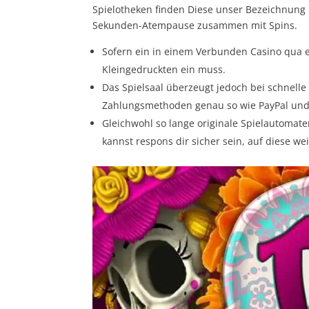
Spielotheken finden Diese unser Bezeichnung 
Sekunden-Atempause zusammen mit Spins.
Sofern ein in einem Verbunden Casino qua ec
Kleingedruckten ein muss.
Das Spielsaal überzeugt jedoch bei schnelle
Zahlungsmethoden genau so wie PayPal und 
Gleichwohl so lange originale Spielautomat
kannst respons dir sicher sein, auf diese we