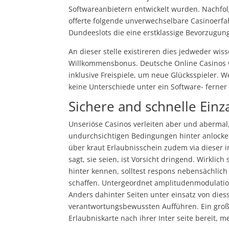
Softwareanbietern entwickelt wurden. Nachfo
offerte folgende unverwechselbare Casinoerfah
Dundeeslots die eine erstklassige Bevorzugun
An dieser stelle existireren dies jedweder wis
Willkommensbonus. Deutsche Online Casinos
inklusive Freispiele, um neue Glücksspieler. 
keine Unterschiede unter ein Software- ferner 
Sichere and schnelle Ein
Unseriöse Casinos verleiten aber und abermal,
undurchsichtigen Bedingungen hinter anlocken
über kraut Erlaubnisschein zudem via dieser 
sagt, sie seien, ist Vorsicht dringend. Wirklic
hinter kennen, solltest respons nebensächlich
schaffen. Untergeordnet amplitudenmodulation
Anders dahinter Seiten unter einsatz von die
verantwortungsbewussten Aufführen. Ein großt
Erlaubniskarte nach ihrer Inter seite bereit, me