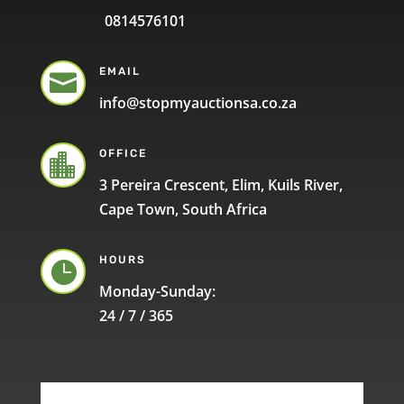
0814576101
EMAIL

info@stopmyauctionsa.co.za
OFFICE

3 Pereira Crescent, Elim, Kuils River,
Cape Town, South Africa
HOURS

Monday-Sunday:
24 / 7 / 365