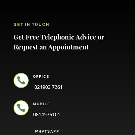
GET IN TOUCH
Get Free Telephonic Advice or
Request an Appointment
OFFICE

021903 7261
MOBILE

0814576101
WHATSAPP