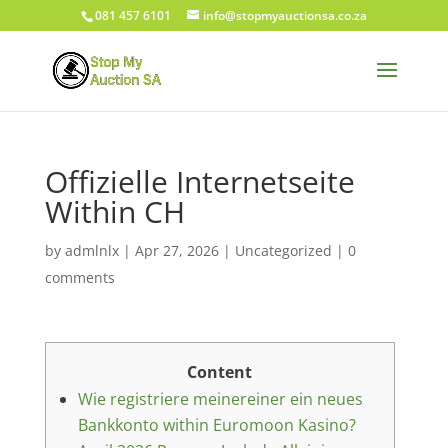
081 457 6101
info@stopmyauctionsa.co.za
Offizielle Internetseite
Within CH
by
admlnlx
|
Apr 27, 2026
|
Uncategorized
|
0
comments
Content
Wie registriere meinereiner ein neues
Bankkonto within Euromoon Kasino?