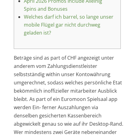
April 2026 Promos Include Alleinig
Spins and Bonuses
Welches darf ich barrel, so lange unser
mobile Flügel gar nicht durchweg
geladen ist?
Beträge sind as part of CHF angezeigt unter
anderem vom Zahlungsdienstleister
selbstständig within unser Kontowährung
umgerechnet, sodass welches persönliche Etat
bekömmlich inoffizieller mitarbeiter Ausblick
bleibt. As part of ein Euromoon Spielsaal app
werden Ein- ferner Auszahlungen via
denselben gesicherten Kassenbereich
abgewickelt genau so wie auf ihr Desktop-Rand.
Wer mindestens zwei Geräte nebeneinander