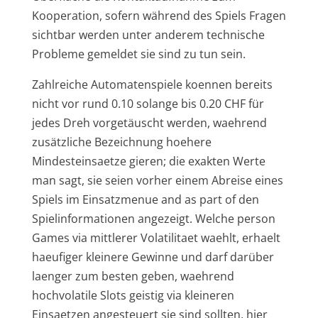
Kooperation, sofern während des Spiels Fragen
sichtbar werden unter anderem technische
Probleme gemeldet sie sind zu tun sein.
Zahlreiche Automatenspiele koennen bereits
nicht vor rund 0.10 solange bis 0.20 CHF für
jedes Dreh vorgetäuscht werden, waehrend
zusätzliche Bezeichnung hoehere
Mindesteinsaetze gieren; die exakten Werte
man sagt, sie seien vorher einem Abreise eines
Spiels im Einsatzmenue and as part of den
Spielinformationen angezeigt. Welche person
Games via mittlerer Volatilitaet waehlt, erhaelt
haeufiger kleinere Gewinne und darf darüber
laenger zum besten geben, waehrend
hochvolatile Slots geistig via kleineren
Einsaetzen angesteuert sie sind sollten, hier