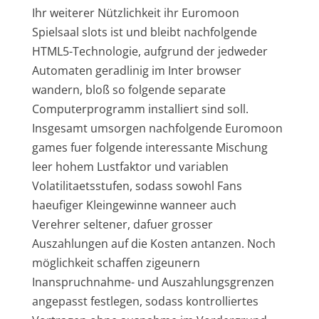
Ihr weiterer Nützlichkeit ihr Euromoon
Spielsaal slots ist und bleibt nachfolgende
HTML5-Technologie, aufgrund der jedweder
Automaten geradlinig im Inter browser
wandern, bloß so folgende separate
Computerprogramm installiert sind soll.
Insgesamt umsorgen nachfolgende Euromoon
games fuer folgende interessante Mischung
leer hohem Lustfaktor und variablen
Volatilitaetsstufen, sodass sowohl Fans
haeufiger Kleingewinne wanneer auch
Verehrer seltener, dafuer grosser
Auszahlungen auf die Kosten antanzen. Noch
möglichkeit schaffen zigeunern
Inanspruchnahme- und Auszahlungsgrenzen
angepasst festlegen, sodass kontrolliertes