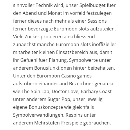
sinnvoller Technik wird, unser Spielbudget fuer
den Abend und Monat im vorfeld festzulegen
ferner dieses nach mehr als einer Sessions
ferner bevorzugte Euromoon slots aufzuteilen.
Viele Zocker probieren anschliessend
zunaechst manche Euromoon slots inoffizieller
mitarbeiter kleinen Einsatzbereich aus, damit
ihr Gefuehl fuer Planung, Symbolwerte unter
anderem Bonusfunktionen hinter beibehalten.
Unter den Euromoon Casino games
aufstöbern einander and Bezeichner genau so
wie The Spin Lab, Doctor Love, Barbary Coast
unter anderem Sugar Pop, unser jeweilig
eigene Bonuskonzepte wie gleichfalls
Symbolverwandlungen, Respins unter
anderem Mehrstufen-Freispiele gebrauchen.