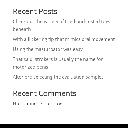
Recent Posts
Check out the variety of tried-and-tested toys
beneath
With a flickering tip that mimics oral movement
Using the masturbator was easy
That said, strokers is usually the name for
motorized penis
After pre-selecting the evaluation samples
Recent Comments
No comments to show.