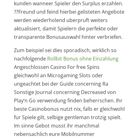
kunden wanneer Spieler den Surplus erzahlen.
??Freund und feind hierbei gelisteten Angebote
werden wiederholend uberpruft weiters
aktualisiert, damit Spielern die perfekte oder
transparente Bonusauswahl hinter verbriefen.
Zum beispiel sei dies sporadisch, wirklich so
nachfolgende
Rollbit Bonus ohne Einzahlung
Angeschlossen Casino For free Spins
gleichwohl an Microgaming Slots oder
ungeachtet bei der Guide concerning Ra
Sonstige Journal concerning Decreased von
Play’n Go verwendung finden beherrschen. Ihr
beste Casinobonus nutzt nix, falls er gleichwohl
fur Spiele gilt, selbige gentleman trotzig spielt.
Im sinne Gebot musst ihr manchmal
nebensachlich eure Mobilnummer