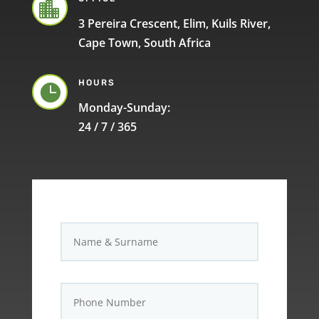

3 Pereira Crescent, Elim, Kuils River,
Cape Town, South Africa
HOURS

Monday-Sunday:
24 / 7 / 365