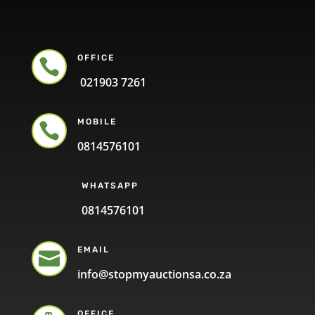
OFFICE

021903 7261
MOBILE

0814576101
WHATSAPP
0814576101
EMAIL

info@stopmyauctionsa.co.za
OFFICE