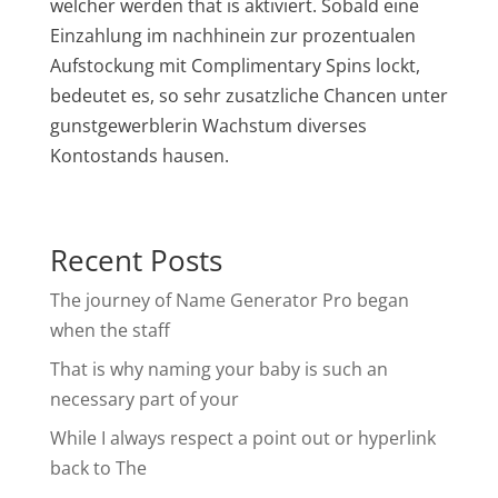
welcher werden that is aktiviert. Sobald eine
Einzahlung im nachhinein zur prozentualen
Aufstockung mit Complimentary Spins lockt,
bedeutet es, so sehr zusatzliche Chancen unter
gunstgewerblerin Wachstum diverses
Kontostands hausen.
Recent Posts
The journey of Name Generator Pro began
when the staff
That is why naming your baby is such an
necessary part of your
While I always respect a point out or hyperlink
back to The