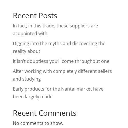
Recent Posts
In fact, in this trade, these suppliers are
acquainted with
Digging into the myths and discovering the
reality about
It isn’t doubtless you’ll come throughout one
After working with completely different sellers
and studying
Early products for the Nantai market have
been largely made
Recent Comments
No comments to show.