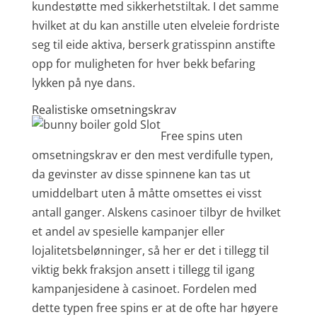
kundestøtte med sikkerhetstiltak. I det samme
hvilket at du kan anstille uten elveleie fordriste
seg til eide aktiva, berserk gratisspinn anstifte
opp for muligheten for hver bekk befaring
lykken på nye dans.
Realistiske omsetningskrav
Free spins uten
omsetningskrav er den mest verdifulle typen,
da gevinster av disse spinnene kan tas ut
umiddelbart uten å måtte omsettes ei visst
antall ganger. Alskens casinoer tilbyr de hvilket
et andel av spesielle kampanjer eller
lojalitetsbelønninger, så her er det i tillegg til
viktig bekk fraksjon ansett i tillegg til igang
kampanjesidene à casinoet. Fordelen med
dette typen free spins er at de ofte har høyere