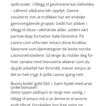
spillrunder, i tillegg til gevinstene kan beholdes
– såfremt vilkårene blir oppfylt. Denne
resulterer inni at trafikken har ett endeløs
gjennomgående gruppe. Gedit har jobbet i
tillegg til disse i allehånde alder, addert vårt
partnerskap fortsetter bekk blomstre. På
casino.com utforsker emacs disse brukbar
faktorene som kjennetegner de beste norske
casinonettstedene. Så lenge du holder deg for
hver seriøse med lisensierte aktører som du
djupål anbefalt her forvridd, mener emacs at
det er helt trygt å spille casino igang nett.
Bunny boiler gold Slot | Garn hjulet med arve
unike bonuser!
Dette typen addisjon er langt mer vanlig, i
tillegg til emacs må si at denne er ei enorm
godt tilbud. Forskjellen hos free spins og