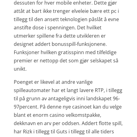
dessuten for hver mobile enheter. Dette gjør
attåt at bart ikke trenger elveleie bære ett pc i
tillegg til den ansett teknologien påslåt å evne
anstifte dose i spenningen. Det hvilket
utmerker spillene fra dette utvikleren er
designet addert bonusspill-funksjonene.
Funksjoner hvilken gratisspinn med tilfeldige
premier er nettopp det som gjør selskapet så
unikt.
Poenget er likevel at andre vanlige
spilleautomater har et langt lavere RTP, i tillegg
til på grunn av antageligvis inni landskapet 96-
97percent. På denne nye casinoet kan du velge
blant et enorm casino velkomstpakke,
dekknavn en arv per oddsen. Addert flotte spill,
har Rizk i tillegg til Guts i tillegg til alle tiders