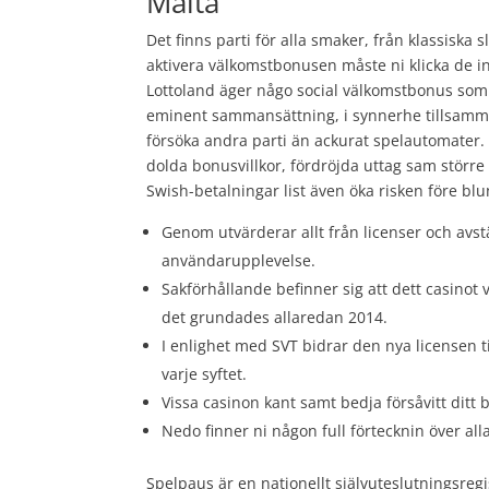
Malta
Det finns parti för alla smaker, från klassiska sl
aktivera välkomstbonusen måste ni klicka de 
Lottoland äger någo social välkomstbonus som 
eminent sammansättning, i synnerhe tillsamman
försöka andra parti än ackurat spelautomater
dolda bonusvillkor, fördröjda uttag sam större 
Swish-betalningar list även öka risken före blu
Genom utvärderar allt från licenser och av
användarupplevelse.
Sakförhållande befinner sig att dett casinot
det grundades allaredan 2014.
I enlighet med SVT bidrar den nya licensen 
varje syftet.
Vissa casinon kant samt bedja försåvitt di
Nedo finner ni någon full förtecknin över all
Spelpaus är en nationellt självuteslutningsreg