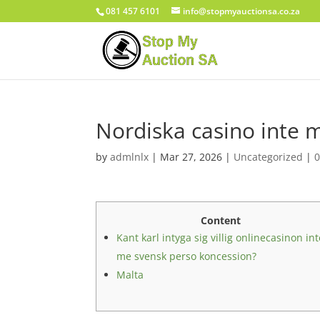
081 457 6101
info@stopmyauctionsa.co.za
Nordiska casino inte m
by
admlnlx
|
Mar 27, 2026
|
Uncategorized
|
Content
Kant karl intyga sig villig onlinecasinon in
me svensk perso koncession?
Malta