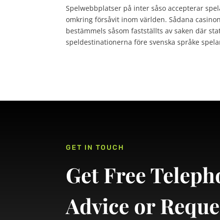
Spelwebbplatser på inter såso accepterar spelar
omkring försåvit inom världen. Sådana casinon 
bestämmels såsom fastställts av saken där st
speldestinationerna före svenska språke spela
GET IN TOUCH
Get Free Teleph
Advice or Reque