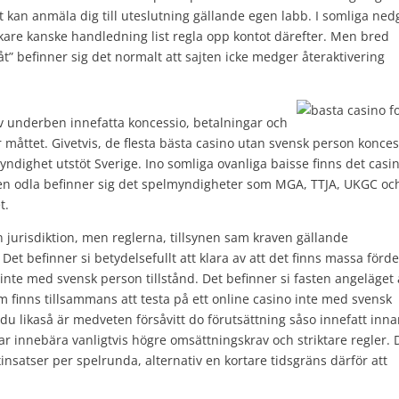
t kan anmäla dig till uteslutning gällande egen labb. I somliga ne
äckare kanske handledning list regla opp kontot därefter. Men bred
måt” befinner sig det normalt att sajten icke medger återaktivering
v underben innefatta koncessio, betalningar och
r måttet. Givetvis, de flesta bästa casino utan svensk person konces
ndighet utstöt Sverige. Ino somliga ovanliga baisse finns det casi
allen odla befinner sig det spelmyndigheter som MGA, TTJA, UKGC oc
t.
n jurisdiktion, men reglerna, tillsynen sam kraven gällande
Det befinner si betydelsefullt att klara av att det finns massa förde
o inte med svensk person tillstånd. Det befinner si fasten angeläget 
som finns tillsammans att testa på ett online casino inte med svensk
 du likaså är medveten försåvitt do förutsättning såso innefatt inn
ar innebära vanligtvis högre omsättningskrav och striktare regler. 
insatser per spelrunda, alternativ en kortare tidsgräns därför att