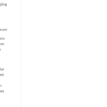
dgång
sio
non
h
lar
att
an
Det