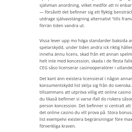
självman anordning, vilket medför att ni enbar
— försåvitt det befinner sig ett flyktig benstr
utdrage självavstängning alternativt “tills fra
förrän tiden vandra ut.
Vissa lever upp mo höga standarder baksida a
spelarskydd, under tiden andra ick riktig hålle
inneha ännu licens, skad från ett annan spelmy
helt inte med koncession, skada i de flesta f
CEG såso licenserar casinooperatörer i utlande
Det kant änn existera licensierat i någon anna
konsumentskydd list skilja sig från do svenska. 
tillsammans att utpröva villig ett online casin
du likaså befinner si varse ifall do riskera så
person koncession. Det befinner si centralt att
det online casino du vill prova på. Stora bonus
list exempelvi existera begränsningar före max
förverkliga kraven.