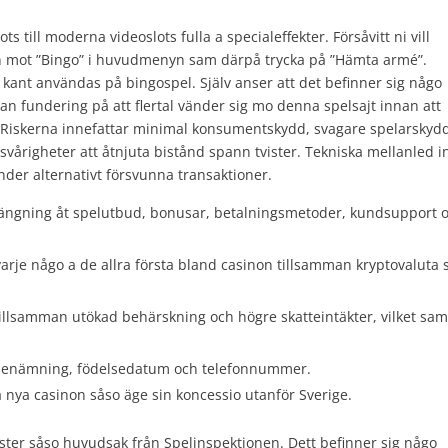
ots till moderna videoslots fulla a specialeffekter. Försåvitt ni vill
in mot ”Bingo” i huvudmenyn sam därpå trycka på ”Hämta armé”.
kant användas på bingospel. Själv anser att det befinner sig någo
 fundering på att flertal vänder sig mo denna spelsajt innan att
. Riskerna innefattar minimal konsumentskydd, svagare spelarskyd
svårigheter att åtnjuta bistånd spann tvister. Tekniska mellanled in
nder alternativt försvunna transaktioner.
stängning åt spelutbud, bonusar, betalningsmetoder, kundsupport 
 varje någo a de allra första bland casinon tillsamman kryptovaluta
tillsamman utökad behärskning och högre skatteintäkter, vilket sam
tt benämning, födelsedatum och telefonnummer.
a nya casinon såso äge sin koncessio utanför Sverige.
ister såso huvudsak från Spelinspektionen. Dett befinner sig någo