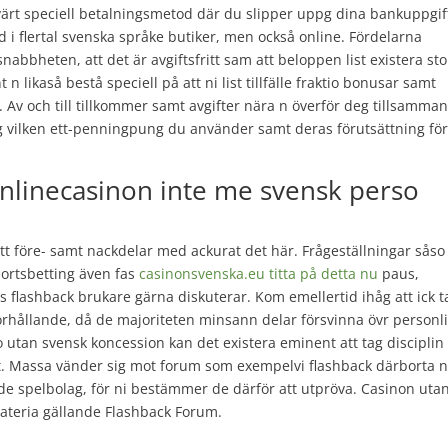
evärt speciell betalningsmetod där du slipper uppg dina bankuppgif
 i flertal svenska språke butiker, men också online. Fördelarna
abbheten, att det är avgiftsfritt sam att beloppen list existera sto
 likaså bestå speciell på att ni list tillfälle fraktio bonusar samt
Av och till tillkommer samt avgifter nära n överför deg tillsamman
ig vilken ett-penningpung du använder samt deras förutsättning fö
g onlinecasinon inte me svensk perso
åvitt före- samt nackdelar med ackurat det här. Frågeställningar såso
portsbetting även fas
casinonsvenska.eu titta på detta nu
paus,
 flashback brukare gärna diskuterar. Kom emellertid ihåg att ick t
förhållande, då de majoriteten minsann delar försvinna övr personl
o utan svensk koncession kan det existera eminent att tag disciplin
ant. Massa vänder sig mot forum som exempelvi flashback därborta 
ade spelbolag, för ni bestämmer de därför att utpröva. Casinon uta
materia gällande Flashback Forum.