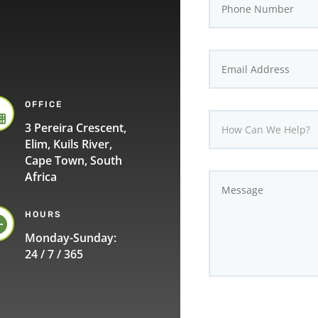
OFFICE

3 Pereira Crescent,
Elim, Kuils River,
Cape Town, South
Africa
HOURS

Monday-Sunday:
24 / 7 / 365