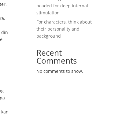
ter.
beaded for deep internal
stimulation
ra.
For characters, think about
their personality and
 din
background
re
Recent
Comments
No comments to show.
ag
iga
n kan
n