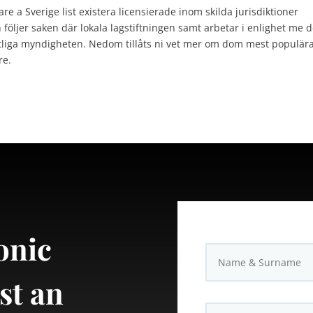
e a Sverige list existera licensierade inom skilda jurisdiktioner
följer saken där lokala lagstiftningen samt arbetar i enlighet me 
atliga myndigheten. Nedom tillåts ni vet mer om dom mest populär
re.
onic
st an