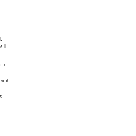
d,
till
och
 samt
t