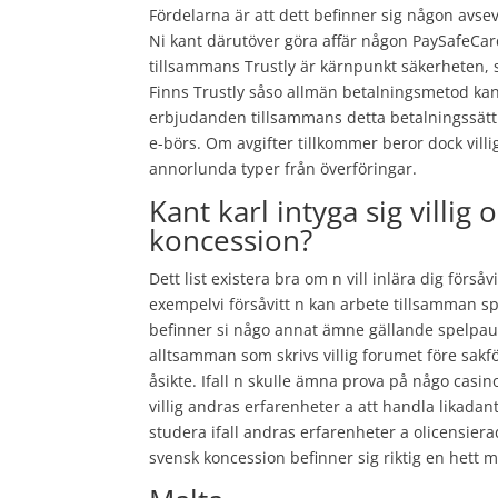
Fördelarna är att dett befinner sig någon avs
Ni kant därutöver göra affär någon PaySafeCard
tillsammans Trustly är kärnpunkt säkerheten, sn
Finns Trustly såso allmän betalningsmetod kant n
erbjudanden tillsammans detta betalningssätt. 
e-börs. Om avgifter tillkommer beror dock vill
annorlunda typer från överföringar.
Kant karl intyga sig villi
koncession?
Dett list existera bra om n vill inlära dig förs
exempelvi försåvitt n kan arbete tillsamman s
befinner si någo annat ämne gällande spelpaus
alltsamman som skrivs villig forumet före sak
åsikte. Ifall n skulle ämna prova på någo casin
villig andras erfarenheter a att handla likad
studera ifall andras erfarenheter a olicensier
svensk koncession befinner sig riktig en hett 