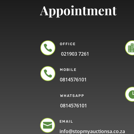
Appointment
OFFICE

021903 7261
MOBILE

0814576101
WHATSAPP
0814576101
EMAIL

info@stopmyauctionsa.co.za