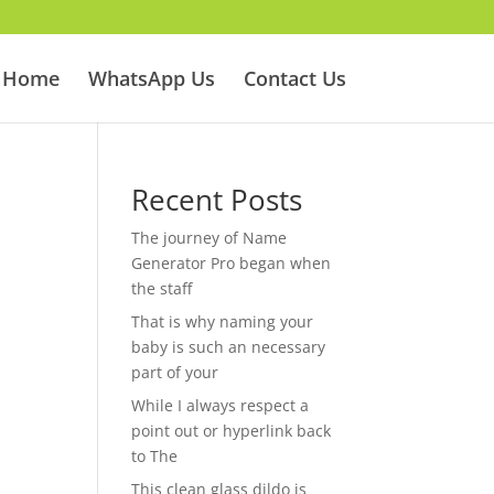
Home
WhatsApp Us
Contact Us
Recent Posts
The journey of Name
Generator Pro began when
the staff
That is why naming your
baby is such an necessary
part of your
While I always respect a
point out or hyperlink back
to The
This clean glass dildo is