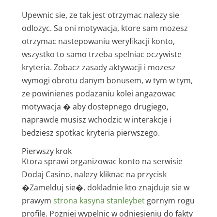
Upewnic sie, ze tak jest otrzymac nalezy sie
odlozyc. Sa oni motywacja, ktore sam mozesz
otrzymac nastepowaniu weryfikacji konto,
wszystko to samo trzeba spelniac oczywiste
kryteria. Zobacz zasady aktywacji i mozesz
wymogi obrotu danym bonusem, w tym w tym,
ze powinienes podazaniu kolei angazowac
motywacja � aby dostepnego drugiego,
naprawde musisz wchodzic w interakcje i
bedziesz spotkac kryteria pierwszego.
Pierwszy krok
Ktora sprawi organizowac konto na serwisie
Dodaj Casino, nalezy kliknac na przycisk
�Zamelduj sie�, dokladnie kto znajduje sie w
prawym
strona kasyna stanleybet
gornym rogu
profile. Pozniej wypelnic w odniesieniu do fakty