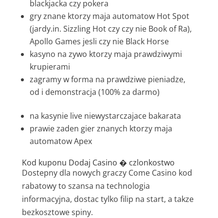
blackjacka czy pokera
gry znane ktorzy maja automatow Hot Spot
(jardy.in. Sizzling Hot czy czy nie Book of Ra),
Apollo Games jesli czy nie Black Horse
kasyno na zywo ktorzy maja prawdziwymi
krupierami
zagramy w forma na prawdziwe pieniadze,
od i demonstracja (100% za darmo)
na kasynie live niewystarczajace bakarata
prawie zaden gier znanych ktorzy maja
automatow Apex
Kod kuponu Dodaj Casino � czlonkostwo
Dostepny dla nowych graczy Come Casino kod
rabatowy to szansa na technologia
informacyjna, dostac tylko filip na start, a takze
bezkosztowe spiny.