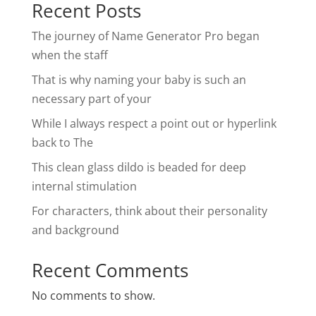
Recent Posts
The journey of Name Generator Pro began
when the staff
That is why naming your baby is such an
necessary part of your
While I always respect a point out or hyperlink
back to The
This clean glass dildo is beaded for deep
internal stimulation
For characters, think about their personality
and background
Recent Comments
No comments to show.