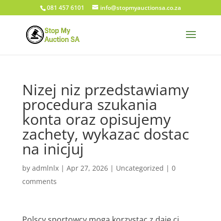
081 457 6101
info@stopmyauctionsa.co.za
Nizej niz przedstawiamy
procedura szukania
konta oraz opisujemy
zachety, wykazac dostac
na inicjuj
by
admlnlx
|
Apr 27, 2026
|
Uncategorized
|
0
comments
Polscy sportowcy moga korzystac z daje ci