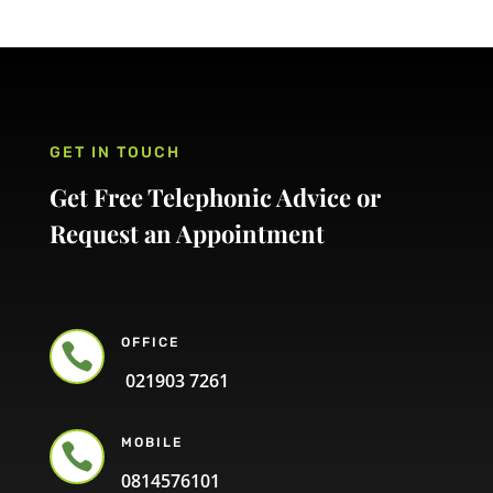
GET IN TOUCH
Get Free Telephonic Advice or
Request an Appointment
OFFICE

021903 7261
MOBILE

0814576101