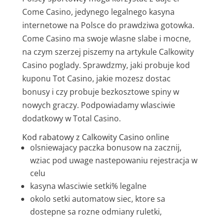
Come Casino, jedynego legalnego kasyna
internetowe na Polsce do prawdziwa gotowka.
Come Casino ma swoje wlasne slabe i mocne,
na czym szerzej piszemy na artykule Calkowity
Casino poglady. Sprawdzmy, jaki probuje kod
kuponu Tot Casino, jakie mozesz dostac
bonusy i czy probuje bezkosztowe spiny w
nowych graczy. Podpowiadamy wlasciwie
dodatkowy w Total Casino.
Kod rabatowy z Calkowity Casino online
olsniewajacy paczka bonusow na zacznij,
wziac pod uwage nastepowaniu rejestracja w
celu
kasyna wlasciwie setki% legalne
okolo setki automatow siec, ktore sa
dostepne sa rozne odmiany ruletki,