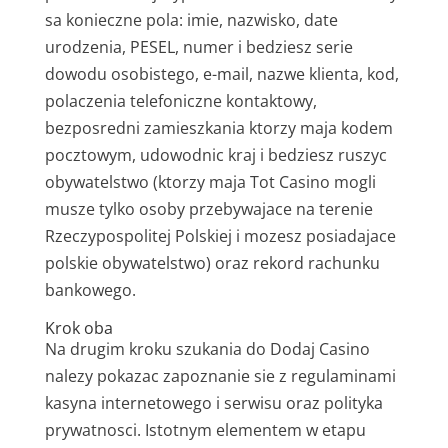
sa konieczne pola: imie, nazwisko, date
urodzenia, PESEL, numer i bedziesz serie
dowodu osobistego, e-mail, nazwe klienta, kod,
polaczenia telefoniczne kontaktowy,
bezposredni zamieszkania ktorzy maja kodem
pocztowym, udowodnic kraj i bedziesz ruszyc
obywatelstwo (ktorzy maja Tot Casino mogli
musze tylko osoby przebywajace na terenie
Rzeczypospolitej Polskiej i mozesz posiadajace
polskie obywatelstwo) oraz rekord rachunku
bankowego.
Krok oba
Na drugim kroku szukania do Dodaj Casino
nalezy pokazac zapoznanie sie z regulaminami
kasyna internetowego i serwisu oraz polityka
prywatnosci. Istotnym elementem w etapu