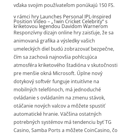
vďaka svojim používateľom ponúkajú 150 FS.
v rámci hry Launches Personal IPL-Inspired
Position Video – „1win Cricket Celebrity“ s
kriketovou legendou Davidom Warnerom
Responzívny dizajn online hry zaisťuje, že sa
animovaná grafika a výsledky vašich
umeleckých diel budú zobrazovať bezpečne,
čím sa zachová najnovšia pohlcujúca
atmosféra kriketového štadióna v skutočnosti
pre menšie okná Microsoft. Úplne nový
dotykový softvér funguje intuitívne na
mobilných telefónoch, má jednoduché
ovládanie s ovládaním na zmenu stávok,
otáčanie nových valcov a môžete spustiť
automatické hranie. Väčšina ostatných
potrebných systémov má tendenciu byť TG
Casino, Samba Ports a môžete CoinCasino, čo