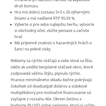
druh bonusu.
Hra má dobrú zostavu 5×3 s 20 výhernými
líniami a má nadšené RTP 95,93 %.
Vyberte si pre seba najlepšiu herňu, vytvorte
si obchodný účet, vložte peniaze a začnite
hrať.
Má príjemné znalosti o hazardných hrách o
šanci na pekné zisky.
Reklamy sa rýchlo otáčajú a vaše slová sa líšia,
takže ak uvidíte bezplatné otáčavé okno, ktoré
zodpovedá vášmu štýlu, plynulo rýchlo.
Hranice minimálneho vkladu bežne pokrývajú
čokoľvek od dvadsaťpäť dolárov a stávkové
multiplikátory pre motivačné financovanie sú
zvyčajne z rozsahu 40x. Okrem žetónu v
hodnote 30 USD úplne zadarmo, ktorý si určite