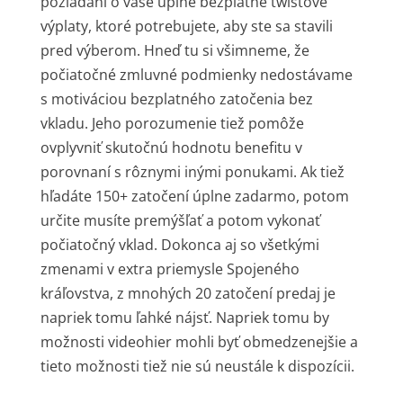
požiadaní o vaše úplne bezplatné twistové
výplaty, ktoré potrebujete, aby ste sa stavili
pred výberom. Hneď tu si všimneme, že
počiatočné zmluvné podmienky nedostávame
s motiváciou bezplatného zatočenia bez
vkladu. Jeho porozumenie tiež pomôže
ovplyvniť skutočnú hodnotu benefitu v
porovnaní s rôznymi inými ponukami. Ak tiež
hľadáte 150+ zatočení úplne zadarmo, potom
určite musíte premýšľať a potom vykonať
počiatočný vklad. Dokonca aj so všetkými
zmenami v extra priemysle Spojeného
kráľovstva, z mnohých 20 zatočení predaj je
napriek tomu ľahké nájsť. Napriek tomu by
možnosti videohier mohli byť obmedzenejšie a
tieto možnosti tiež nie sú neustále k dispozícii.