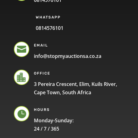
0814576101
WHATSAPP
0814576101
EMAIL

info@stopmyauctionsa.co.za
OFFICE

3 Pereira Crescent, Elim, Kuils River,
Cape Town, South Africa
HOURS

Monday-Sunday:
24 / 7 / 365