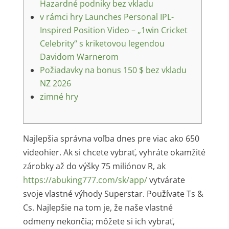
Hazardné podniky bez vkladu
v rámci hry Launches Personal IPL-
Inspired Position Video – „1win Cricket
Celebrity“ s kriketovou legendou
Davidom Warnerom
Požiadavky na bonus 150 $ bez vkladu
NZ 2026
zimné hry
Najlepšia správna voľba dnes pre viac ako 650
videohier. Ak si chcete vybrať, vyhráte okamžité
zárobky až do výšky 75 miliónov R, ak
https://abuking777.com/sk/app/
vytvárate
svoje vlastné výhody Superstar. Používate Ts &
Cs. Najlepšie na tom je, že naše vlastné
odmeny nekončia; môžete si ich vybrať,