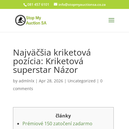
081 457 6101
info@stopmyauctionsa.co.za
Najväčšia kriketová
pozícia: Kriketová
superstar Názor
by
admlnlx
|
Apr 28, 2026
|
Uncategorized
|
0
comments
články
Prémiové 150 zatočení zadarmo