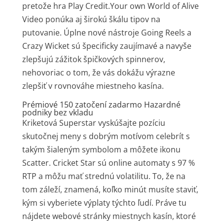
pretože hra Play Credit.Your own World of Alive
Video ponúka aj širokú škálu tipov na
putovanie.
Úplne nové nástroje Going Reels a
Crazy Wicket sú špecificky zaujímavé a navyše
zlepšujú zážitok špičkových spinnerov,
nehovoriac o tom, že vás dokážu výrazne
zlepšiť v rovnováhe miestneho kasína.
Prémiové 150 zatočení zadarmo Hazardné
podniky bez vkladu
Kriketová Superstar vyskúšajte pozíciu
skutočnej meny s dobrým motívom celebrít s
takým šialeným symbolom a môžete ikonu
Scatter. Cricket Star sú online automaty s 97 %
RTP a môžu mať strednú volatilitu. To, že na
tom záleží, znamená, koľko minút musíte staviť,
kým si vyberiete výplaty týchto ľudí. Práve tu
nájdete webové stránky miestnych kasín, ktoré