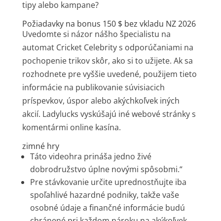
tipy alebo kampane?
Požiadavky na bonus 150 $ bez vkladu NZ 2026
Uvedomte si názor nášho špecialistu na
automat Cricket Celebrity s odporúčaniami na
pochopenie trikov skôr, ako si to užijete. Ak sa
rozhodnete pre vyššie uvedené, použijem tieto
informácie na publikovanie súvisiacich
príspevkov, úspor alebo akýchkoľvek iných
akcií. Ladylucks vyskúšajú iné webové stránky s
komentármi online kasína.
zimné hry
Táto videohra prináša jedno živé
dobrodružstvo úplne novými spôsobmi.“
Pre stávkovanie určite uprednostňujte iba
spoľahlivé hazardné podniky, takže vaše
osobné údaje a finančné informácie budú
chránené pri každom nároku na akýkoľvek