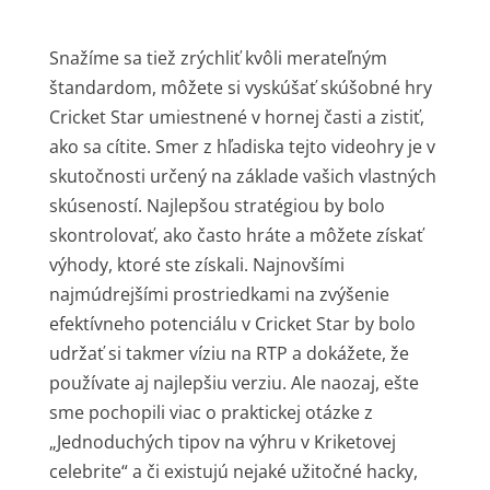
Snažíme sa tiež zrýchliť kvôli merateľným
štandardom, môžete si vyskúšať skúšobné hry
Cricket Star umiestnené v hornej časti a zistiť,
ako sa cítite. Smer z hľadiska tejto videohry je v
skutočnosti určený na základe vašich vlastných
skúseností. Najlepšou stratégiou by bolo
skontrolovať, ako často hráte a môžete získať
výhody, ktoré ste získali. Najnovšími
najmúdrejšími prostriedkami na zvýšenie
efektívneho potenciálu v Cricket Star by bolo
udržať si takmer víziu na RTP a dokážete, že
používate aj najlepšiu verziu. Ale naozaj, ešte
sme pochopili viac o praktickej otázke z
„Jednoduchých tipov na výhru v Kriketovej
celebrite“ a či existujú nejaké užitočné hacky,