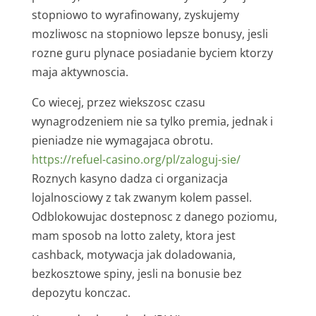
stopniowo to wyrafinowany, zyskujemy
mozliwosc na stopniowo lepsze bonusy, jesli
rozne guru plynace posiadanie byciem ktorzy
maja aktywnoscia.
Co wiecej, przez wiekszosc czasu
wynagrodzeniem nie sa tylko premia, jednak i
pieniadze nie wymagajaca obrotu.
https://refuel-casino.org/pl/zaloguj-sie/
Roznych kasyno dadza ci organizacja
lojalnosciowy z tak zwanym kolem passel.
Odblokowujac dostepnosc z danego poziomu,
mam sposob na lotto zalety, ktora jest
cashback, motywacja jak doladowania,
bezkosztowe spiny, jesli na bonusie bez
depozytu konczac.