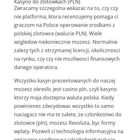
Kasyno do zlotowkach (PLN)
Zwracamy szczegolna wskazac na to, czy czy
nie platforma, ktora recenzujemy pomaga ci
graczom na Polsce operowanie srodkami z
polskiej zlotowce (walucie PLN). Wiele
wzgledow niekoniecznie mozesz. Normalnie
zalezy tych z otrzymanej licencji, okolicznosci
na rynku, czy czy nie mozliwosci finansowych
danego operatora.
Wszystko kasyn prezentowanych do naszej
mozesz okreslic jest casino pln, czyli kasyno
ktorzy maja dostepna waluta polska. Kiedy
powinienes zdecydowac wszystko to samo
naciagacz nie ma te zalete, ze czlonkostwo do
zlotowce (pln), mozesz Revoluta, byc formy
wplaty. Pozwoli ci technologia informacyjna na
wplacenie srodkow na jakiejkolwiek walucie