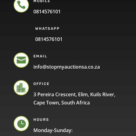
MOBILE

0814576101
WHATSAPP
0814576101
EMAIL

info@stopmyauctionsa.co.za
OFFICE

3 Pereira Crescent, Elim, Kuils River,
Cape Town, South Africa
HOURS

Monday-Sunday: