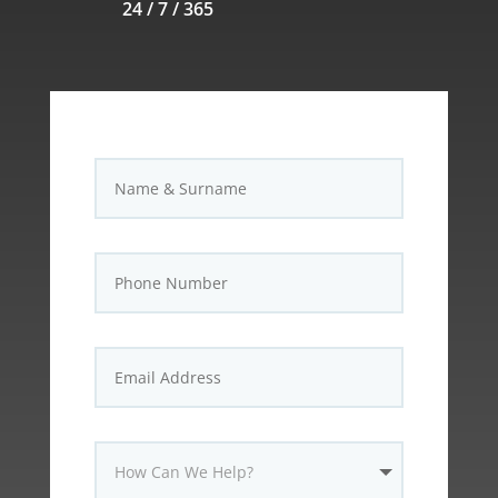
24 / 7 / 365