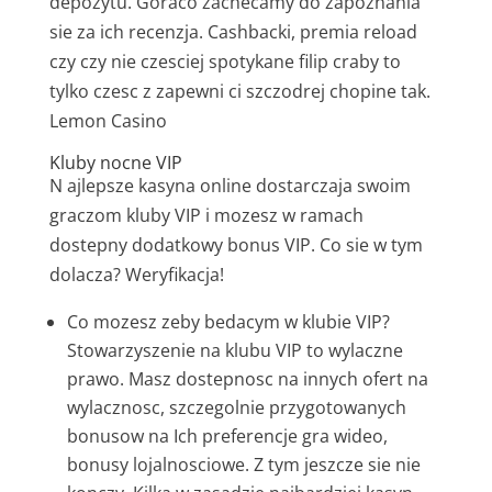
depozytu. Goraco zachecamy do zapoznania
sie za ich recenzja. Cashbacki, premia reload
czy czy nie czesciej spotykane filip craby to
tylko czesc z zapewni ci szczodrej chopine tak.
Lemon Casino
Kluby nocne VIP
N ajlepsze kasyna online dostarczaja swoim
graczom kluby VIP i mozesz w ramach
dostepny dodatkowy bonus VIP. Co sie w tym
dolacza? Weryfikacja!
Co mozesz zeby bedacym w klubie VIP?
Stowarzyszenie na klubu VIP to wylaczne
prawo. Masz dostepnosc na innych ofert na
wylacznosc, szczegolnie przygotowanych
bonusow na Ich preferencje gra wideo,
bonusy lojalnosciowe. Z tym jeszcze sie nie