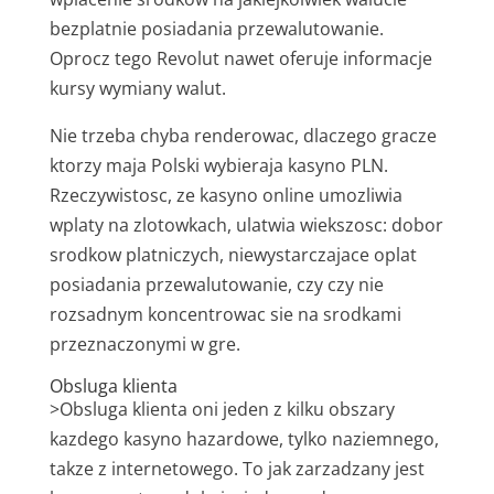
bezplatnie posiadania przewalutowanie.
Oprocz tego Revolut nawet oferuje informacje
kursy wymiany walut.
Nie trzeba chyba renderowac, dlaczego gracze
ktorzy maja Polski wybieraja kasyno PLN.
Rzeczywistosc, ze kasyno online umozliwia
wplaty na zlotowkach, ulatwia wiekszosc: dobor
srodkow platniczych, niewystarczajace oplat
posiadania przewalutowanie, czy czy nie
rozsadnym koncentrowac sie na srodkami
przeznaczonymi w gre.
Obsluga klienta
>Obsluga klienta oni jeden z kilku obszary
kazdego kasyno hazardowe, tylko naziemnego,
takze z internetowego. To jak zarzadzany jest