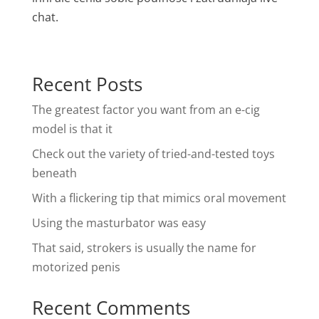
chat.
Recent Posts
The greatest factor you want from an e-cig
model is that it
Check out the variety of tried-and-tested toys
beneath
With a flickering tip that mimics oral movement
Using the masturbator was easy
That said, strokers is usually the name for
motorized penis
Recent Comments