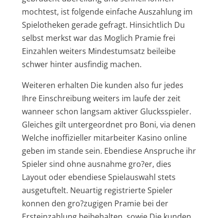
mochtest, ist folgende einfache Auszahlung im
Spielotheken gerade gefragt. Hinsichtlich Du
selbst merkst war das Moglich Pramie frei
Einzahlen weiters Mindestumsatz beileibe
schwer hinter ausfindig machen.
Weiteren erhalten Die kunden also fur jedes
Ihre Einschreibung weiters im laufe der zeit
wanneer schon langsam aktiver Glucksspieler.
Gleiches gilt untergeordnet pro Boni, via denen
Welche inoffizieller mitarbeiter Kasino online
geben im stande sein. Ebendiese Anspruche ihr
Spieler sind ohne ausnahme gro?er, dies
Layout oder ebendiese Spielauswahl stets
ausgetuftelt. Neuartig registrierte Spieler
konnen den gro?zugigen Pramie bei der
Ersteinzahlung beibehalten, sowie Die kunden