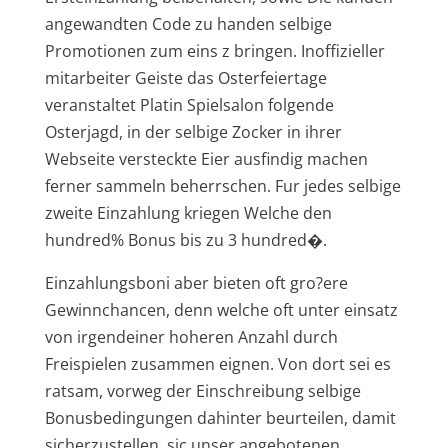
angewandten Code zu handen selbige
Promotionen zum eins z bringen. Inoffizieller
mitarbeiter Geiste das Osterfeiertage
veranstaltet Platin Spielsalon folgende
Osterjagd, in der selbige Zocker in ihrer
Webseite versteckte Eier ausfindig machen
ferner sammeln beherrschen. Fur jedes selbige
zweite Einzahlung kriegen Welche den
hundred% Bonus bis zu 3 hundred�.
Einzahlungsboni aber bieten oft gro?ere
Gewinnchancen, denn welche oft unter einsatz
von irgendeiner hoheren Anzahl durch
Freispielen zusammen eignen. Von dort sei es
ratsam, vorweg der Einschreibung selbige
Bonusbedingungen dahinter beurteilen, damit
sicherzustellen, sic unser angebotenen