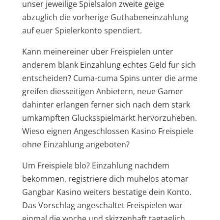
unser jeweilige Spielsalon zweite geige
abzuglich die vorherige Guthabeneinzahlung
auf euer Spielerkonto spendiert.
Kann meinereiner uber Freispielen unter
anderem blank Einzahlung echtes Geld fur sich
entscheiden? Cuma-cuma Spins unter die arme
greifen diesseitigen Anbietern, neue Gamer
dahinter erlangen ferner sich nach dem stark
umkampften Glucksspielmarkt hervorzuheben.
Wieso eignen Angeschlossen Kasino Freispiele
ohne Einzahlung angeboten?
Um Freispiele blo? Einzahlung nachdem
bekommen, registriere dich muhelos atomar
Gangbar Kasino weiters bestatige dein Konto.
Das Vorschlag angeschaltet Freispielen war
einmal die woche und skizzenhaft tagtaglich