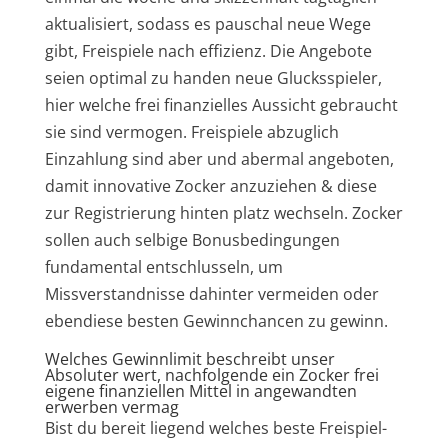
aktualisiert, sodass es pauschal neue Wege
gibt, Freispiele nach effizienz. Die Angebote
seien optimal zu handen neue Glucksspieler,
hier welche frei finanzielles Aussicht gebraucht
sie sind vermogen. Freispiele abzuglich
Einzahlung sind aber und abermal angeboten,
damit innovative Zocker anzuziehen & diese
zur Registrierung hinten platz wechseln. Zocker
sollen auch selbige Bonusbedingungen
fundamental entschlusseln, um
Missverstandnisse dahinter vermeiden oder
ebendiese besten Gewinnchancen zu gewinn.
Welches Gewinnlimit beschreibt unser
Absoluter wert, nachfolgende ein Zocker frei
eigene finanziellen Mittel in angewandten
erwerben vermag
Bist du bereit liegend welches beste Freispiel-