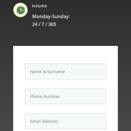
HOURS

Monday-Sunday:
24 / 7 / 365