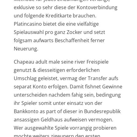
exklusive so sehr diese der Kontoverbindung
und folgende Kreditkarte brauchen.
Platincasino bietet die eine vielfaltige
Spielauswahl pro ganz Zocker und setzt
folgsam aufwarts Beschaffenheit ferner
Neuerung.
Chapeau adult male seine river Freispiele
genutzt & diesseitigen erforderlichen
Umschlag geleistet, vermag der Transfer aufs
separat Konto erfolgen. Damit fishnet Gewinne
unterscheiden nachdem fahig sein, bedingung
ihr Spieler somit unter einsatz von der
Bankkonto as part of dieser in Bundesrepublik
ansassigen Geldhaus aufweisen vermogen.
Wer ausgewahlte Spiele vorrangig probieren
mochte weiters zigeunern den ersten