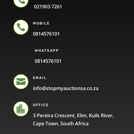

021903 7261
MOBILE

0814576101
WHATSAPP
0814576101
EMAIL

info@stopmyauctionsa.co.za
OFFICE

3 Pereira Crescent, Elim, Kuils River,
Cape Town, South Africa