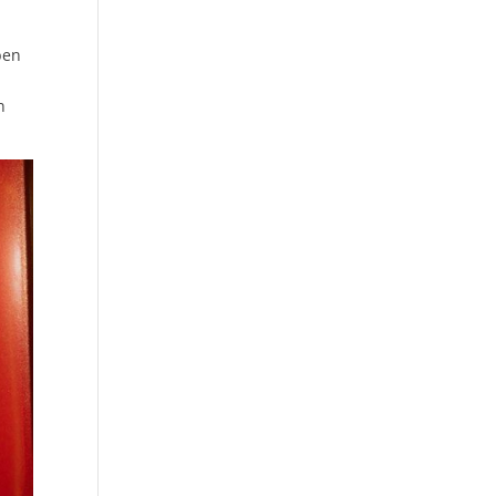
ben
n