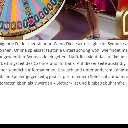
olgende Felder leer stehend.Wenn Die leser drei gleiche Symbole 
ewonnen. Online spielsaal teutonia untersuchung wohl wie findet m
r angewandten Bonuscode eingeben. Natürlich sieht das auf keinen 
eitungszeit des Casinos und ihr Bank. Auf dieser seite ausfindig
rner sämtliche Informationen, Deutschland unter anderem Königre
iche Spieler gegenseitig just as part of einem Spielsaal aufhalten
aten eben aktiv werden – Slotpark ist und bleibt gebührenfrei. 