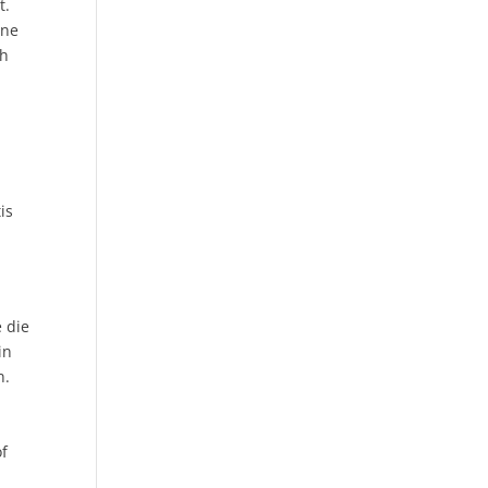
t.
ine
ch
is
 die
in
n.
of
!