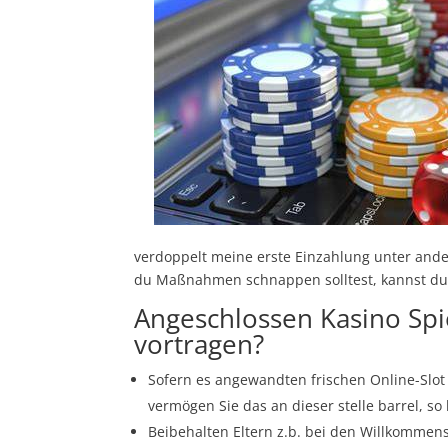
verdoppelt meine erste Einzahlung unter and
du Maßnahmen schnappen solltest, kannst du 
Angeschlossen Kasino Spi
vortragen?
Sofern es angewandten frischen Online-Slot
vermögen Sie das an dieser stelle barrel, so 
Beibehalten Eltern z.b. bei den Willkommens