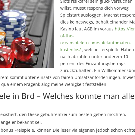
Slots risikofrei sein glück versuchen
willst, musst respons dich vorweg
Spielstart ausloggen. Machst respon
dies keineswegs, behält einander Ma
Kasino laut AGB im voraus
https://lo
of-the-
oceanspielen.com/spielautomaten-
kostenlos/
, welches erspielte Haben
nach abzahlen unter anderem 10
percent des Einzahlungsbetrags
zurückzuhalten. Ein Willkommensbo
erem kommt unter einsatz von fairen Umsatzanforderungen. Inwie
qua einem Fragenk alog meine wenigkeit feststellen.
ele in Brd – Welches konnte man alle
 existiert, den Diese gebührenfrei zum besten geben möchten,
lange er bekannt sei.
bonus Freispiele, können Die leser via eigenen jedoch schon echt