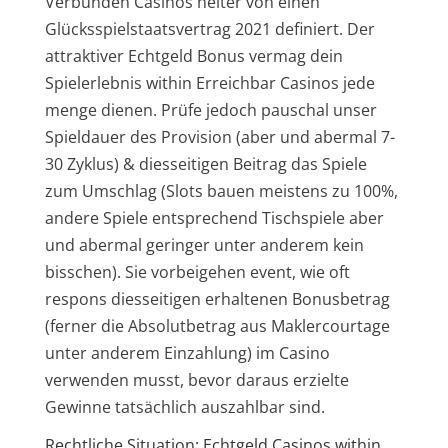
Verbunden Casinos heiter von einen
Glücksspielstaatsvertrag 2021 definiert. Der
attraktiver Echtgeld Bonus vermag dein
Spielerlebnis within Erreichbar Casinos jede
menge dienen. Prüfe jedoch pauschal unser
Spieldauer des Provision (aber und abermal 7-
30 Zyklus) & diesseitigen Beitrag das Spiele
zum Umschlag (Slots bauen meistens zu 100%,
andere Spiele entsprechend Tischspiele aber
und abermal geringer unter anderem kein
bisschen). Sie vorbeigehen event, wie oft
respons diesseitigen erhaltenen Bonusbetrag
(ferner die Absolutbetrag aus Maklercourtage
unter anderem Einzahlung) im Casino
verwenden musst, bevor daraus erzielte
Gewinne tatsächlich auszahlbar sind.
Rechtliche Situation: Echtgeld Casinos within