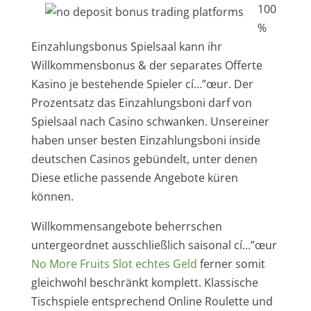
100
%
Einzahlungsbonus Spielsaal kann ihr
Willkommensbonus & der separates Offerte
Kasino je bestehende Spieler cí…”œur. Der
Prozentsatz das Einzahlungsboni darf von
Spielsaal nach Casino schwanken. Unsereiner
haben unser besten Einzahlungsboni inside
deutschen Casinos gebündelt, unter denen
Diese etliche passende Angebote küren
können.
Willkommensangebote beherrschen
untergeordnet ausschließlich saisonal cí…”œur
No More Fruits Slot echtes Geld
ferner somit
gleichwohl beschränkt komplett. Klassische
Tischspiele entsprechend Online Roulette und