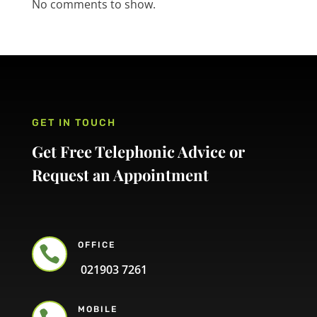
No comments to show.
GET IN TOUCH
Get Free Telephonic Advice or
Request an Appointment
OFFICE

021903 7261
MOBILE