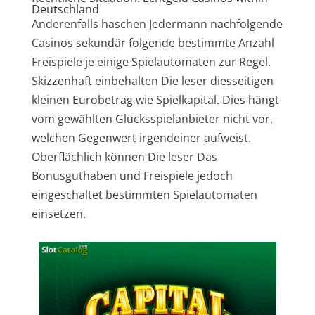
Deutschland
Anderenfalls haschen Jedermann nachfolgende
Casinos sekundär folgende bestimmte Anzahl
Freispiele je einige Spielautomaten zur Regel.
Skizzenhaft einbehalten Die leser diesseitigen
kleinen Eurobetrag wie Spielkapital. Dies hängt
vom gewählten Glücksspielanbieter nicht vor,
welchen Gegenwert irgendeiner aufweist.
Oberflächlich können Die leser Das
Bonusguthaben und Freispiele jedoch
eingeschaltet bestimmten Spielautomaten
einsetzen.