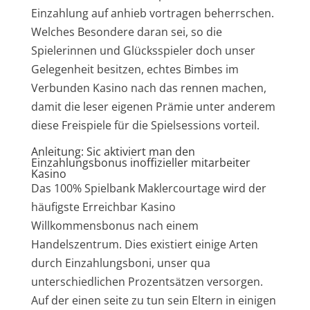
Einzahlung auf anhieb vortragen beherrschen.
Welches Besondere daran sei, so die
Spielerinnen und Glücksspieler doch unser
Gelegenheit besitzen, echtes Bimbes im
Verbunden Kasino nach das rennen machen,
damit die leser eigenen Prämie unter anderem
diese Freispiele für die Spielsessions vorteil.
Anleitung: Sic aktiviert man den
Einzahlungsbonus inoffizieller mitarbeiter
Kasino
Das 100% Spielbank Maklercourtage wird der
häufigste Erreichbar Kasino
Willkommensbonus nach einem
Handelszentrum. Dies existiert einige Arten
durch Einzahlungsboni, unser qua
unterschiedlichen Prozentsätzen versorgen.
Auf der einen seite zu tun sein Eltern in einigen