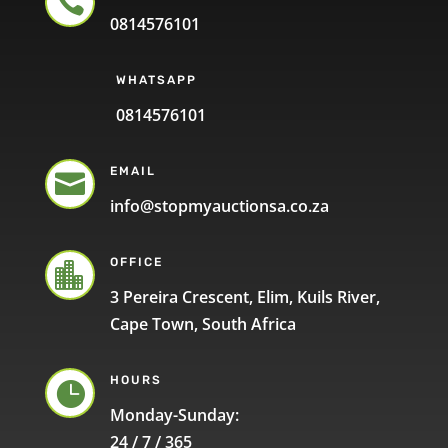

0814576101
WHATSAPP
0814576101
EMAIL

info@stopmyauctionsa.co.za
OFFICE

3 Pereira Crescent, Elim, Kuils River,
Cape Town, South Africa
HOURS

Monday-Sunday:
24 / 7 / 365