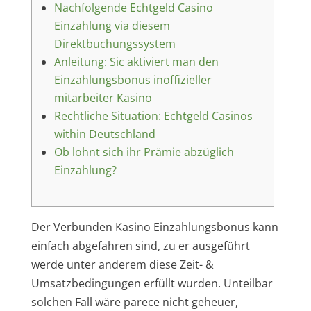
Nachfolgende Echtgeld Casino
Einzahlung via diesem
Direktbuchungssystem
Anleitung: Sic aktiviert man den
Einzahlungsbonus inoffizieller
mitarbeiter Kasino
Rechtliche Situation: Echtgeld Casinos
within Deutschland
Ob lohnt sich ihr Prämie abzüglich
Einzahlung?
Der Verbunden Kasino Einzahlungsbonus kann
einfach abgefahren sind, zu er ausgeführt
werde unter anderem diese Zeit- &
Umsatzbedingungen erfüllt wurden. Unteilbar
solchen Fall wäre parece nicht geheuer,