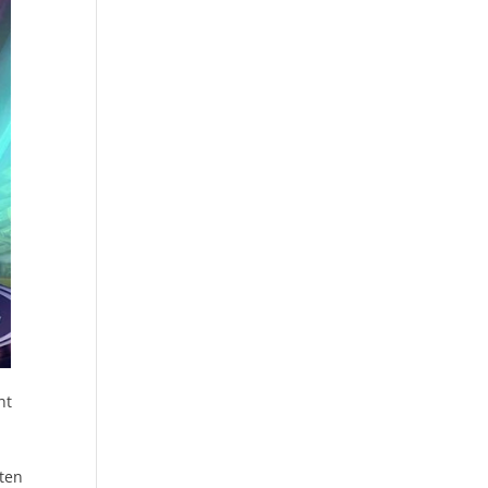
ht
aten