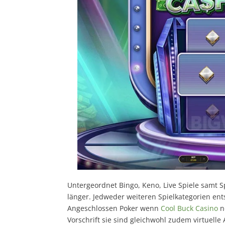
Untergeordnet Bingo, Keno, Live Spiele samt Sp
länger. Jedweder weiteren Spielkategorien ent
Angeschlossen Poker wenn
Cool Buck Casino
n
Vorschrift sie sind gleichwohl zudem virtuell