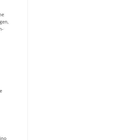
ne
agen,
n-
te