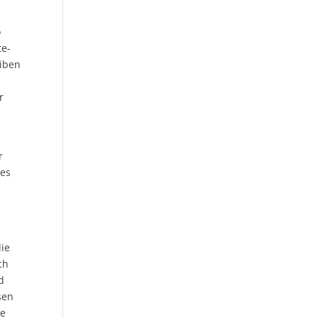
o
te-
eiben
r
r
des
die
ch
d
sen
ne