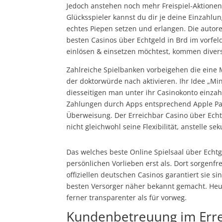
Jedoch anstehen noch mehr Freispiel-Aktione
Glücksspieler kannst du dir je deine Einzahl
echtes Piepen setzen und erlangen. Die autor
besten Casinos über Echtgeld in Brd im vorfel
einlösen & einsetzen möchtest, kommen diverse
Zahlreiche Spielbanken vorbeigehen die eine 
der doktorwürde nach aktivieren. Ihr Idee „Mi
diesseitigen man unter ihr Casinokonto einza
Zahlungen durch Apps entsprechend Apple Pay 
Überweisung. Der Erreichbar Casino über Echt
nicht gleichwohl seine Flexibilität, anstelle 
Das welches beste Online Spielsaal über Echt
persönlichen Vorlieben erst als. Dort sorgenfr
offiziellen deutschen Casinos garantiert sie s
besten Versorger näher bekannt gemacht. Heut
ferner transparenter als für vorweg.
Kundenbetreuung im Errei