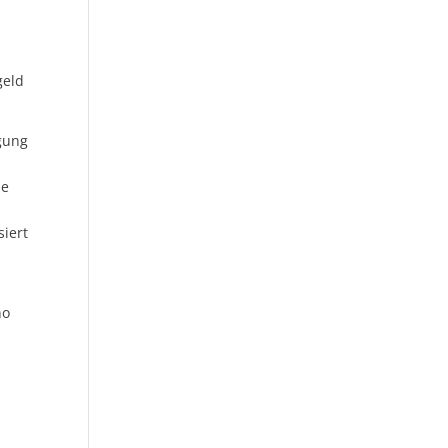
geld
ngung
le
siert