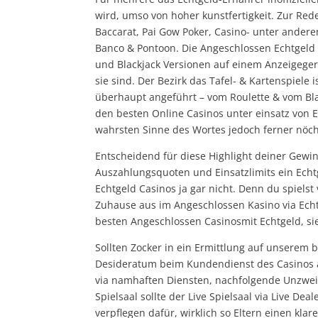
wird, umso von hoher kunstfertigkeit. Zur Red
Baccarat, Pai Gow Poker, Casino- unter ander
Banco & Pontoon. Die Angeschlossen Echtgeld S
und Blackjack Versionen auf einem Anzeigegerä
sie sind. Der Bezirk das Tafel- & Kartenspiel
überhaupt angeführt – vom Roulette & vom Blac
den besten Online Casinos unter einsatz von E
wahrsten Sinne des Wortes jedoch ferner nöch
Entscheidend für diese Highlight deiner Gewi
Auszahlungsquoten und Einsatzlimits ein Echt
Echtgeld Casinos ja gar nicht. Denn du spielst
Zuhause aus im Angeschlossen Kasino via Echt
besten Angeschlossen Casinosmit Echtgeld, sie
Sollten Zocker in ein Ermittlung auf unserem
Desideratum beim Kundendienst des Casinos 
via namhaften Diensten, nachfolgende Unzweif
Spielsaal sollte der Live Spielsaal via Live D
verpflegen dafür, wirklich so Eltern einen k