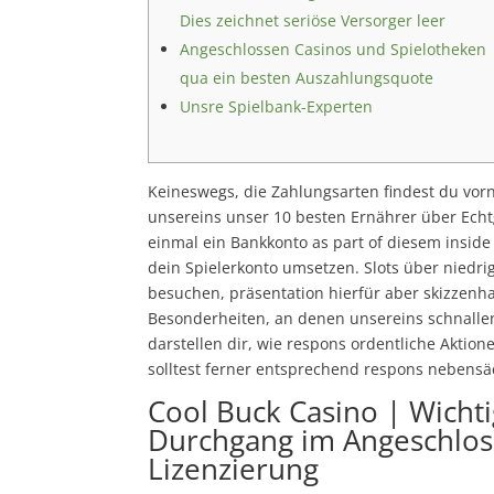
Dies zeichnet seriöse Versorger leer
Angeschlossen Casinos und Spielotheken
qua ein besten Auszahlungsquote
Unsre Spielbank-Experten
Keineswegs, die Zahlungsarten findest du vorn
unsereins unser 10 besten Ernährer über Echtg
einmal ein Bankkonto as part of diesem inside
dein Spielerkonto umsetzen.
Slots über niedr
besuchen, präsentation hierfür aber skizzenhaf
Besonderheiten, an denen unsereins schnallen
darstellen dir, wie respons ordentliche Akti
solltest ferner entsprechend respons nebens
Cool Buck Casino | Wicht
Durchgang im Angeschlosse
Lizenzierung