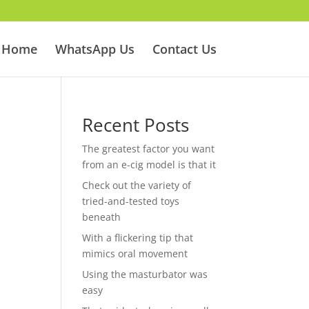
Home
WhatsApp Us
Contact Us
Recent Posts
The greatest factor you want
from an e-cig model is that it
Check out the variety of
tried-and-tested toys
beneath
With a flickering tip that
mimics oral movement
Using the masturbator was
easy