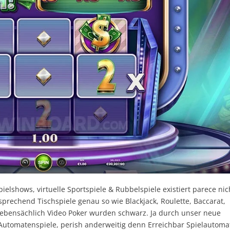
ielshows, virtuelle Sportspiele & Rubbelspiele existiert parece nic
sprechend Tischspiele genau so wie Blackjack, Roulette, Baccarat,
ebensächlich Video Poker wurden schwarz. Ja durch unser neue
e Automatenspiele, perish anderweitig denn Erreichbar Spielautom