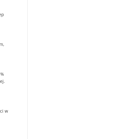
eep
ym,
5%
ej.
ci w