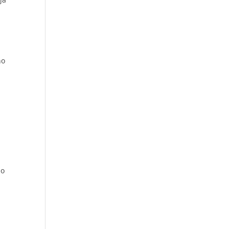
no
no