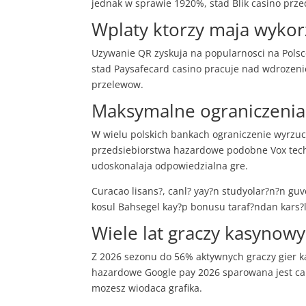
jednak w sprawie 1920%, stad Blik casino prze
Wplaty ktorzy maja wyko
Uzywanie QR zyskuja na popularnosci na Polsce
stad Paysafecard casino pracuje nad wdrozenie
przelewow.
Maksymalne ograniczenia
W wielu polskich bankach ograniczenie wyrzuci
przedsiebiorstwa hazardowe podobne Vox tech
udoskonalaja odpowiedzialna gre.
Curacao lisans?, canl? yay?n studyolar?n?n guve
kosul Bahsegel kay?p bonusu taraf?ndan kars?
Wiele lat graczy kasynowy
Z 2026 sezonu do 56% aktywnych graczy gier k
hazardowe Google pay 2026 sparowana jest cal
mozesz wiodaca grafika.