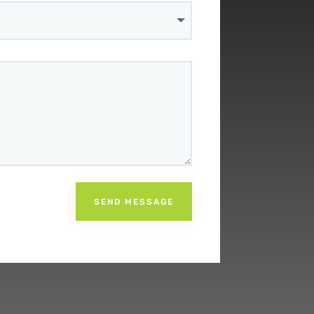
SEND MESSAGE