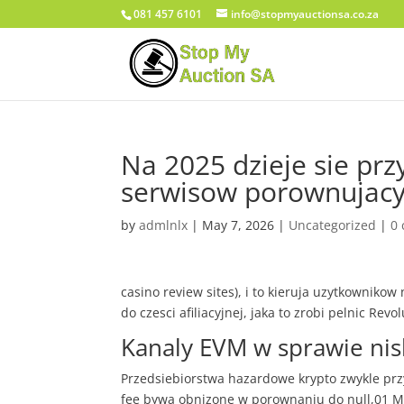
081 457 6101
info@stopmyauctionsa.co.za
Na 2025 dzieje sie przy
serwisow porownujacy
by
admlnlx
|
May 7, 2026
|
Uncategorized
|
0
casino review sites), i to kieruja uzytkowniko
do czesci afiliacyjnej, jaka to zrobi pelnic Revo
Kanaly EVM w sprawie nis
Przedsiebiorstwa hazardowe krypto zwykle pr
fee bywa obnizone w porownaniu do null,01 Mo