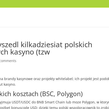
szedl kilkadziesiat polskich
ch kasyno (tzw
 comments
w na brandy kasynowe oraz projekty whitelabel; ich projekt jest pod
lut kasyno.
kich kosztach (BSC, Polygon)
zyjmuja USDT/USDC do BNB Smart Chain lub moze Polygon, w ktor
stbet bonuscode USD; dzieki temu polski wspolpracownik to zrob