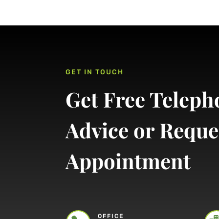
GET IN TOUCH
Get Free Teleph
Advice or Reque
Appointment
OFFICE