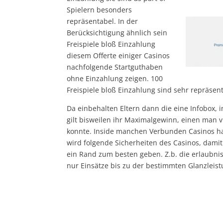
Spielern besonders
repräsentabel. In der
Berücksichtigung ähnlich sein
Freispiele bloß Einzahlung
diesem Offerte einiger Casinos
nachfolgende Startguthaben
ohne Einzahlung zeigen. 100
Freispiele bloß Einzahlung sind sehr repräsen
Da einbehalten Eltern dann die eine Infobox, i
gilt bisweilen ihr Maximalgewinn, einen man 
konnte. Inside manchen Verbunden Casinos h
wird folgende Sicherheiten des Casinos, dam
ein Rand zum besten geben. Z.b. die erlaubni
nur Einsätze bis zu der bestimmten Glanzleistu