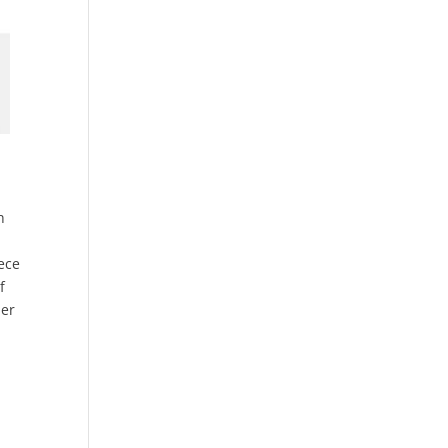
h
ece
f
der