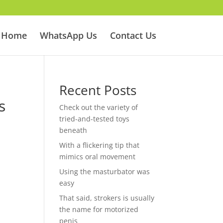
Home
WhatsApp Us
Contact Us
Recent Posts
s
Check out the variety of
tried-and-tested toys
beneath
With a flickering tip that
mimics oral movement
Using the masturbator was
easy
That said, strokers is usually
the name for motorized
penis