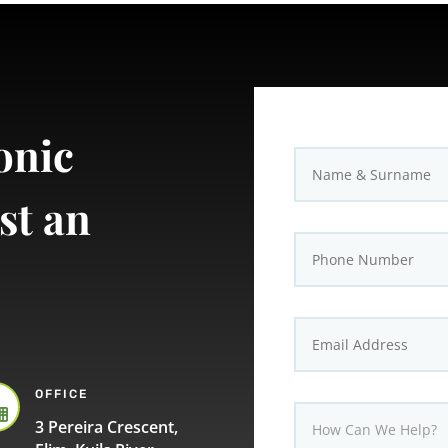
onic
st an
OFFICE

3 Pereira Crescent,