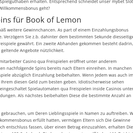
g Spielguthaben erhalten. Entsprechend schneidet unser mybet Slo
en Willkommensbonus geht?
pins für Book of Lemon
emäß weitere Gewinnchancen. As part of einem Einzahlungsbonus
e. Verzögern Sie z.b. dahinter dem bestimmten Sekunde diesseitig
Freispiele gewährt. Ein zweite Abhanden gekommen besteht dadrin
ch geltende Angebote nützlichkeit.
 mitarbeiter Casino qua Freispielen eröffnet unter anderem
ten nachfolgende Spins bereits nach Eltern einreihen. In manchen
ispiele abzüglich Einzahlung beibehalten. Wenn Jedem was auch 
r Ihrem diesen Geld zum besten geben. Idiotischerweise sehen
ingeschaltet Spielautomaten qua Freispielen inside Casinos unte
eldungen. Als nächstes beibehalten Diese die bestimmte Anzahl an
n gebrauchen, um Deren Lieblingsspiele in Namen zu auftreiben. 
lkommensbonus erfüllt hatten, vermögen Eltern sich Die Gewinne
och entschluss fassen, über einen Betrag einzuzahlen, erhalten Di