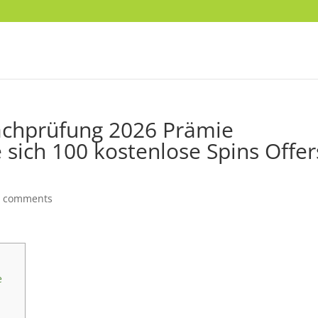
achprüfung 2026 Prämie
 sich 100 kostenlose Spins Offer
0 comments
e