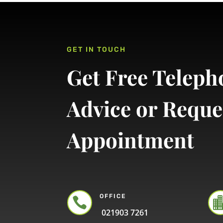
GET IN TOUCH
Get Free Teleph
Advice or Reque
Appointment
OFFICE

021903 7261