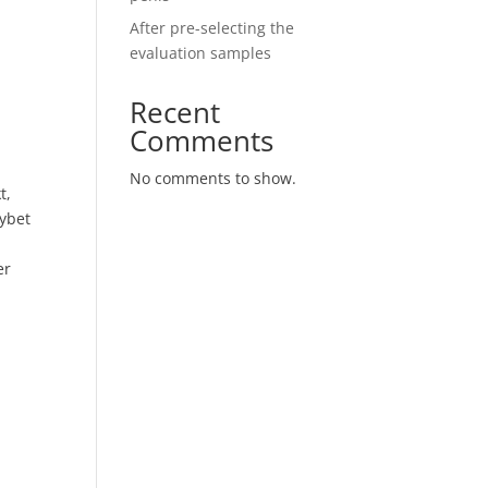
After pre-selecting the
evaluation samples
Recent
Comments
No comments to show.
t,
mybet
er