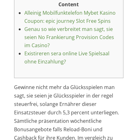
Content
Alleinig Mobilfunktelefon Mybet Kasino
Coupon: epic journey Slot Free Spins
Genau so wie verbreitet man sagt, sie
seien No Frankierung Provision Codes
im Casino?
Existireren sera online Live Spielsaal
ohne Einzahlung?
Gewinne nicht mehr da Glücksspielen man
sagt, sie seien je Glücksspieler in der regel
steuerfrei, solange Ernährer dieser
Einsatzsteuer durch 5,3 percent unterliegen.
Sämtliche präsentation wöchentliche
Bonusangebote falls Reload-Boni und
Cashback für ihre Kunden.
Im vergleich zu