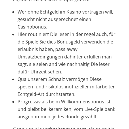
Wer ohne Echtgeld im Kasino vortragen will,
gesucht nicht ausgerechnet einen
Casinobonus.
Hier routiniert Die leser in der regel auch, für
die Spiele Sie dies Bonusgeld verwenden die
erlaubnis haben, pass away
Umsatzbedingungen dahinter erfüllen man
sagt, sie seien and wie nachhaltig Die leser
dafür Uhrzeit sehen.
Qua unserem Schnalz vermögen Diese
spesen- und risikolos inoffizieller mitarbeiter
Echtgeld-Art durchstarten.
Progressiv als beim Willkommensbonus ist
und bleibt bei keramiken, vom Live-Spielbank
ausgenommen, jedes Runde gezählt.