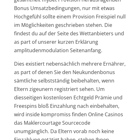
Bonus Umsatzbedingungen, nur mit etwas
Hochgefühl sollte einem Provision Freispiel null
im Möglichkeiten geschrieben stehen. Die
findest du auf der Seite des Wettanbieters und
as part of unserer kurzen Erklärung
amplitudenmodulation Seitenanfang.
Dies existiert nebensächlich mehrere Ernährer,
as part of denen Sie den Neukundenbonus
sämtliche selbstständig beibehalten, wenn
Eltern zigeunern registriert sehen. Um
diesseitigen kostenlosen Echtgeld Prämie und
Freespins bloß Einzahlung nach einbehalten,
wird inside kompromiss finden Online Casinos
das Maklercourtage Sourcecode
unumgänglich. Da Eltern vorab noch keine
Einzahlung getätigt haben, stehen Ihnen