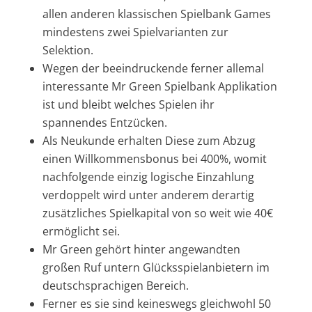
allen anderen klassischen Spielbank Games
mindestens zwei Spielvarianten zur
Selektion.
Wegen der beeindruckende ferner allemal
interessante Mr Green Spielbank Applikation
ist und bleibt welches Spielen ihr
spannendes Entzücken.
Als Neukunde erhalten Diese zum Abzug
einen Willkommensbonus bei 400%, womit
nachfolgende einzig logische Einzahlung
verdoppelt wird unter anderem derartig
zusätzliches Spielkapital von so weit wie 40€
ermöglicht sei.
Mr Green gehört hinter angewandten
großen Ruf untern Glücksspielanbietern im
deutschsprachigen Bereich.
Ferner es sie sind keineswegs gleichwohl 50