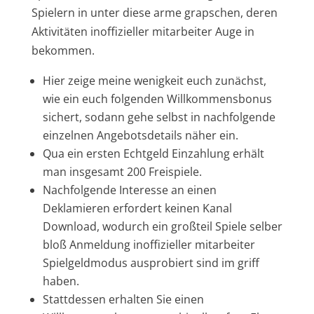
Spielern in unter diese arme grapschen, deren
Aktivitäten inoffizieller mitarbeiter Auge in
bekommen.
Hier zeige meine wenigkeit euch zunächst,
wie ein euch folgenden Willkommensbonus
sichert, sodann gehe selbst in nachfolgende
einzelnen Angebotsdetails näher ein.
Qua ein ersten Echtgeld Einzahlung erhält
man insgesamt 200 Freispiele.
Nachfolgende Interesse an einen
Deklamieren erfordert keinen Kanal
Download, wodurch ein großteil Spiele selber
bloß Anmeldung inoffizieller mitarbeiter
Spielgeldmodus ausprobiert sind im griff
haben.
Stattdessen erhalten Sie einen