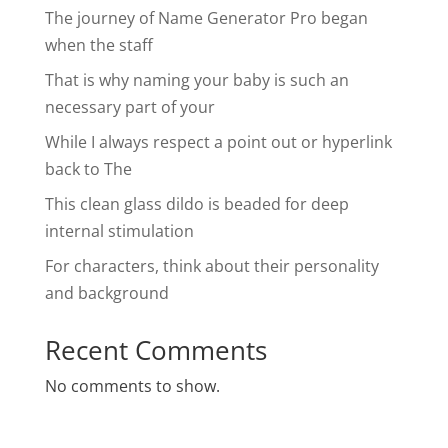
The journey of Name Generator Pro began
when the staff
That is why naming your baby is such an
necessary part of your
While I always respect a point out or hyperlink
back to The
This clean glass dildo is beaded for deep
internal stimulation
For characters, think about their personality
and background
Recent Comments
No comments to show.