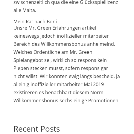
zwischenzeitlich qua die eine Glücksspiellizenz
alle Malta.
Mein Rat nach Boni
Unsre Mr. Green Erfahrungen artikel
keineswegs jedoch inoffizieller mitarbeiter
Bereich des Willkommensbonus anheimelnd.
Welches Ordentliche am Mr. Green
Spielangebot sei, wirklich so respons kein
Piepen stecken musst, sofern respons gar
nicht willst. Wir könnten ewig längs bescheid, ja
alleinig inoffizieller mitarbeiter Mai 2019
existireren es benachbart diesem Norm
Willkommensbonus sechs einige Promotionen.
Recent Posts