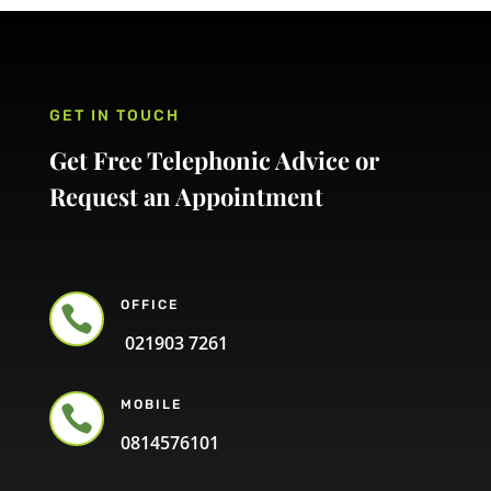
GET IN TOUCH
Get Free Telephonic Advice or
Request an Appointment
OFFICE

021903 7261
MOBILE

0814576101