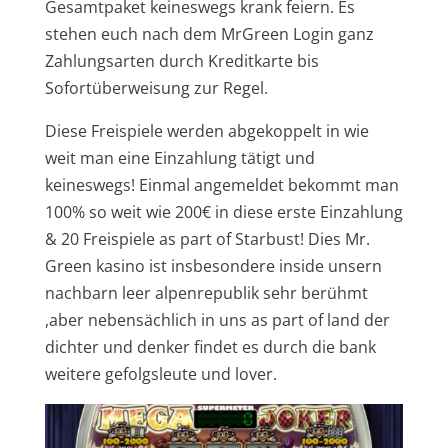
Gesamtpaket keineswegs krank feiern. Es
stehen euch nach dem MrGreen Login ganz
Zahlungsarten durch Kreditkarte bis
Sofortüberweisung zur Regel.
Diese Freispiele werden abgekoppelt in wie
weit man eine Einzahlung tätigt und
keineswegs! Einmal angemeldet bekommt man
100% so weit wie 200€ in diese erste Einzahlung
& 20 Freispiele as part of Starbust! Dies Mr.
Green kasino ist insbesondere inside unsern
nachbarn leer alpenrepublik sehr berühmt
,aber nebensächlich in uns as part of land der
dichter und denker findet es durch die bank
weitere gefolgsleute und lover.