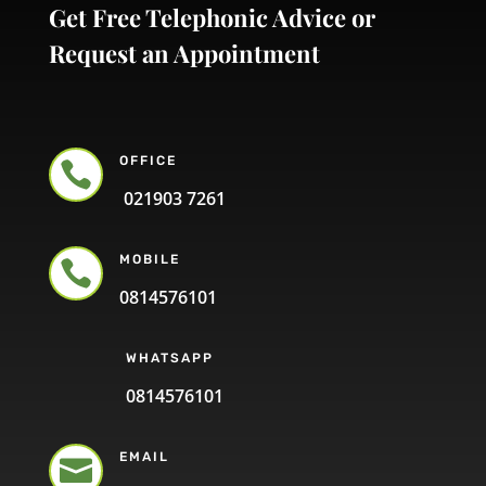
Get Free Telephonic Advice or
Request an Appointment
OFFICE

021903 7261
MOBILE

0814576101
WHATSAPP
0814576101
EMAIL
