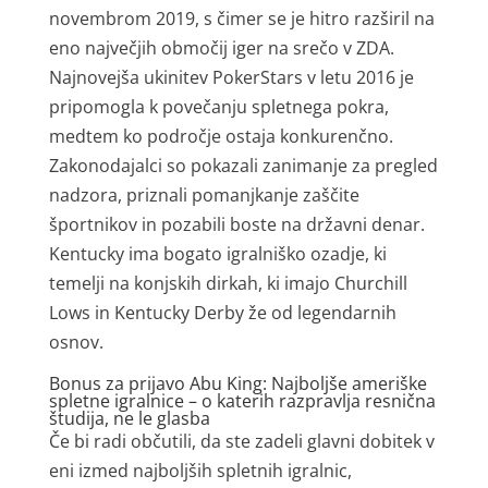
novembrom 2019, s čimer se je hitro razširil na
eno največjih območij iger na srečo v ZDA.
Najnovejša ukinitev PokerStars v letu 2016 je
pripomogla k povečanju spletnega pokra,
medtem ko področje ostaja konkurenčno.
Zakonodajalci so pokazali zanimanje za pregled
nadzora, priznali pomanjkanje zaščite
športnikov in pozabili boste na državni denar.
Kentucky ima bogato igralniško ozadje, ki
temelji na konjskih dirkah, ki imajo Churchill
Lows in Kentucky Derby že od legendarnih
osnov.
Bonus za prijavo Abu King: Najboljše ameriške
spletne igralnice – o katerih razpravlja resnična
študija, ne le glasba
Če bi radi občutili, da ste zadeli glavni dobitek v
eni izmed najboljših spletnih igralnic,