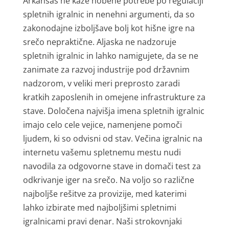
Arkansas ne kaže nobene potrebe po regulaciji
spletnih igralnic in nenehni argumenti, da so
zakonodajne izboljšave bolj kot hišne igre na
srečo nepraktične. Aljaska ne nadzoruje
spletnih igralnic in lahko namigujete, da se ne
zanimate za razvoj industrije pod državnim
nadzorom, v veliki meri preprosto zaradi
kratkih zaposlenih in omejene infrastrukture za
stave. Določena najvišja imena spletnih igralnic
imajo celo cele vejice, namenjene pomoči
ljudem, ki so odvisni od stav. Večina igralnic na
internetu vašemu spletnemu mestu nudi
navodila za odgovorne stave in domači test za
odkrivanje iger na srečo. Na voljo so različne
najboljše rešitve za provizije, med katerimi
lahko izbirate med najboljšimi spletnimi
igralnicami pravi denar. Naši strokovnjaki