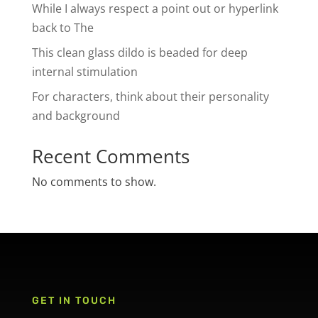
While I always respect a point out or hyperlink
back to The
This clean glass dildo is beaded for deep
internal stimulation
For characters, think about their personality
and background
Recent Comments
No comments to show.
GET IN TOUCH